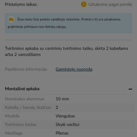
Pristatymo laikas
Užsakoma pagal poreikį
Šiuo metu šios prekės sandėlyje neturime. Prekės (-ė) yra užsakomos,
grąžinimas priklauso nuo tiekėjų sąlygų.
Tvirtinimo apkaba su centriniu tvirtinimo tašku, skirta 2 kabeliams
arba 2 vamzdžiams
Papildoma informacija:
Gamintojo nuoroda
Montažinė apkaba
Nominalus skersmuo
10 mm
Kabelių / kanalų skaičius
2
Modelis
Viengubas
Tvirtinimo būdas
Skylė varžtui
Medžiaga
Plienas