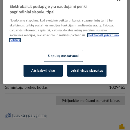
Elektrobalt.lt puslapyje yra naudojami penki
pagrindiniai slapukų tipai
Naudojame slapukus, kad svetainė veiktų tinkamai, suasmenintų turinį bei
skelbimus, teiktų socialinės medijos funkcijas ir analizuotų srautą. Taip pat
dalijamės informacija apie tai, kaip naudojatės mūsų svetaine, su savo
socialinės medijos, reklamavimo ir analizės partneriais.
Elektrobalt privatumo
Skip
Reali prekė gali skirtis nuo pavaizduotos nuotraukoje
politika
to
Laikiklis kabeliui 10mm dvikilpis metalinis
the
beginning
galvanizuotas 1015 D 10 G - OBO BETTERMANN
Slapukų nustatymai
of
the
Atsisakyti visų
Leisti visus slapukus
images
Elektrobalt prekės kodas
504563
gallery
EAN kodas
4012196458646
Gamintojo prekės kodas
1009465
Prisijunkite, norėdami pamatyti kainas
Įtraukti į palyginimą