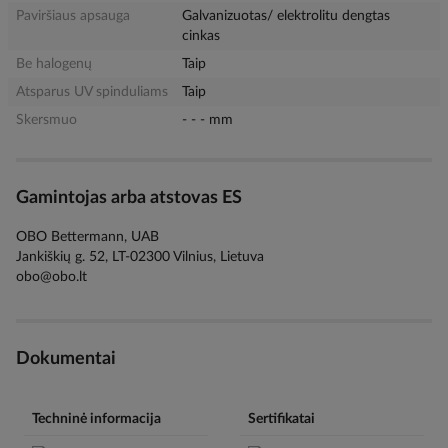
Paviršiaus apsauga
Galvanizuotas/ elektrolitu dengtas
cinkas
Be halogenų
Taip
Atsparus UV spinduliams
Taip
Skersmuo
- - - mm
Gamintojas arba atstovas ES
OBO Bettermann, UAB
Jankiškių g. 52, LT-02300 Vilnius, Lietuva
obo@obo.lt
Dokumentai
Techninė informacija
Sertifikatai