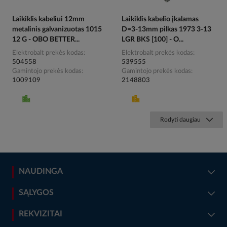
Laikiklis kabeliui 12mm
Laikiklis kabelio įkalamas
metalinis galvanizuotas 1015
D=3-13mm pilkas 1973 3-13
12 G - OBO BETTER...
LGR BKS [100] - O...
Elektrobalt prekės kodas
Elektrobalt prekės kodas
504558
539555
Gamintojo prekės kodas
Gamintojo prekės kodas
1009109
2148803
Rodyti daugiau
NAUDINGA
SĄLYGOS
REKVIZITAI