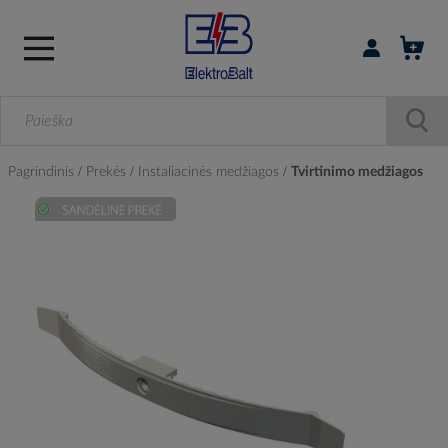
Prisijungti / r
Pagrindinis
Prekės
Instaliacinės medžiagos
Tvirtinimo medžiagos
Skip
to
the
end
of
the
images
gallery