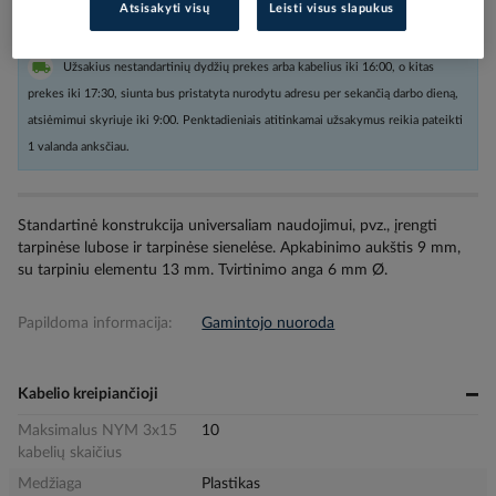
Atsisakyti visų
Leisti visus slapukus
Užsakius nestandartinių dydžių prekes arba kabelius iki 16:00, o kitas
prekes iki 17:30, siunta bus pristatyta nurodytu adresu per sekančią darbo dieną,
atsiėmimui skyriuje iki 9:00. Penktadieniais atitinkamai užsakymus reikia pateikti
1 valanda anksčiau.
Standartinė konstrukcija universaliam naudojimui, pvz., įrengti
tarpinėse lubose ir tarpinėse sienelėse. Apkabinimo aukštis 9 mm,
su tarpiniu elementu 13 mm. Tvirtinimo anga 6 mm Ø.
Papildoma informacija:
Gamintojo nuoroda
Kabelio kreipiančioji
Maksimalus NYM 3x15
10
kabelių skaičius
Medžiaga
Plastikas