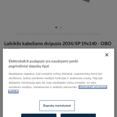
Skip
Reali prekė gali skirtis nuo pavaizduotos nuotraukoje
to
Laikiklis kabeliams dvipusis 2034/SP 19x140 - OBO
the
beginning
BETTERMANN
of
the
Elektrobalt.lt puslapyje yra naudojami penki
images
pagrindiniai slapukų tipai
Elektrobalt prekės kodas
010147
gallery
EAN kodas
4012195597797
Naudojame slapukus, kad svetainė veiktų tinkamai, suasmenintų turinį bei
skelbimus, teiktų socialinės medijos funkcijas ir analizuotų srautą. Taip pat
Gamintojo prekės kodas
2204991
dalijamės informacija apie tai, kaip naudojatės mūsų svetaine, su savo
socialinės medijos, reklamavimo ir analizės partneriais.
Elektrobalt privatumo
Prisijunkite, norėdami pamatyti kainas
politika
Įtraukti į palyginimą
Slapukų nustatymai