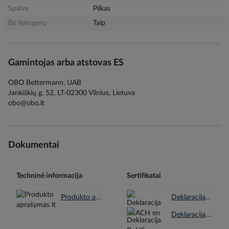
Spalva
Pilkas
Be halogenų
Taip
Gamintojas arba atstovas ES
OBO Bettermann, UAB
Jankiškių g. 52, LT-02300 Vilnius, Lietuva
obo@obo.lt
Dokumentai
Techninė informacija
Sertifikatai
Produkto aprašymas lt.pdf
Deklaracija REACH en.pdf
Deklaracija RoHS en.pdf