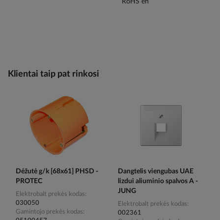
Klientai taip pat rinkosi
Dėžutė g/k [68x61] PHSD -
Dangtelis viengubas UAE
PROTEC
lizdui aliuminio spalvos A -
JUNG
Elektrobalt prekės kodas
030050
Elektrobalt prekės kodas
Gamintojo prekės kodas
002361