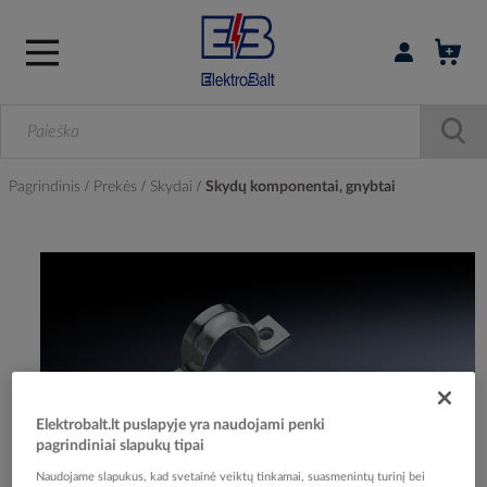
Prisijungti / r
Pagrindinis
Prekės
Skydai
Skydų komponentai, gnybtai
Skip
to
the
end
of
the
images
gallery
Elektrobalt.lt puslapyje yra naudojami penki
pagrindiniai slapukų tipai
Naudojame slapukus, kad svetainė veiktų tinkamai, suasmenintų turinį bei