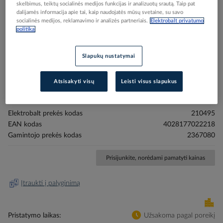
skelbimus, teiktų socialinės medijos funkcijas ir analizuotų srautą. Taip pat
dalijamės informacija apie tai, kaip naudojatės mūsų svetaine, su savo
socialinės medijos, reklamavimo ir analizės partneriais.
Elektrobalt privatumo
politika
Skip
Reali prekė gali skirtis nuo pavaizduotos nuotraukoje
Slapukų nustatymai
to
Laikiklis įžeminimo EMC 8mm SZ 2367.080 [pak. po
the
beginning
50 vnt.] - RITTAL
Atsisakyti visų
Leisti visus slapukus
of
the
images
Elektrobalt prekės kodas
210495
gallery
EAN kodas
4028177022218
Gamintojo prekės kodas
2367080
Prisijunkite, norėdami pamatyti kainas
Įtraukti į palyginimą
Pristatymo laikas
Užsakoma pagal poreikį