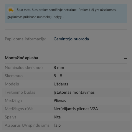
Šiuo metu šios prekės sandėlyje neturime. Prekės (-ė) yra užsakomos,
grąžinimas priklauso nuo tiekėjų sąlygų.
Papildoma informacija:
Gamintojo nuoroda
Montažinė apkaba
Nominalus skersmuo
8 mm
Skersmuo
8 - 8
Modelis
Uždaras
Tvirtinimo būdas
Įstatomas montavimas
Medžiaga
Plienas
Medžiagos rūšis
Nerūdijantis plienas V2A
Spalva
Kita
Atsparus UV spinduliams
Taip