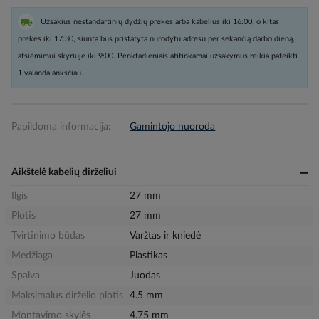
Užsakius nestandartinių dydžių prekes arba kabelius iki 16:00, o kitas
prekes iki 17:30, siunta bus pristatyta nurodytu adresu per sekančią darbo dieną,
atsiėmimui skyriuje iki 9:00. Penktadieniais atitinkamai užsakymus reikia pateikti
1 valanda anksčiau.
Papildoma informacija:
Gamintojo nuoroda
Aikštelė kabelių dirželiui
Ilgis
27 mm
Plotis
27 mm
Tvirtinimo būdas
Varžtas ir kniedė
Medžiaga
Plastikas
Spalva
Juodas
Maksimalus dirželio plotis
4.5 mm
Montavimo skylės
4.75 mm