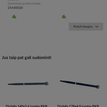
Gamintojo prekės kodas
25430020
Rodyti daugiau
Jus taip pat gali sudominti
Dirželis 140x3.6 juodas PKB
Dirželis 178x4.8 juodas PKB