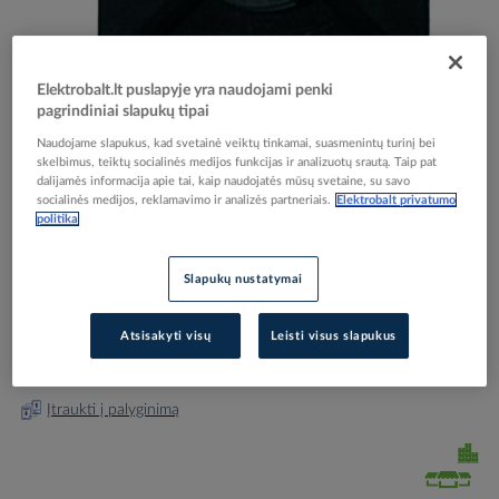
Elektrobalt.lt puslapyje yra naudojami penki
Skip
Reali prekė gali skirtis nuo pavaizduotos nuotraukoje
pagrindiniai slapukų tipai
to
Naudojame slapukus, kad svetainė veiktų tinkamai, suasmenintų turinį bei
Laikiklis dirželiui 27x27mm prisukamas juodas PKB-
the
skelbimus, teiktų socialinės medijos funkcijas ir analizuotų srautą. Taip pat
beginning
BS [100] - PROTEC
dalijamės informacija apie tai, kaip naudojatės mūsų svetaine, su savo
of
socialinės medijos, reklamavimo ir analizės partneriais.
Elektrobalt privatumo
politika
the
images
Elektrobalt prekės kodas
208041
gallery
EAN kodas
4016705108343
Slapukų nustatymai
Gamintojo prekės kodas
05100834
Atsisakyti visų
Leisti visus slapukus
Prisijunkite, norėdami pamatyti kainas
Įtraukti į palyginimą