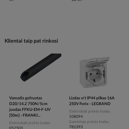
Klientai taip pat rinkosi
Vamzdis gofruotas
Lizdas v/t IP44 pilkas 16A
D20/14.2 750N/5cm
250V Forix - LEGRAND
juodas FFKU-EM-F-UV
Elektrobalt prekės kodas
[50m] - FRANKI...
108094
Gamintojo prekės kodas
Elektrobalt prekės kodas
782393
052503