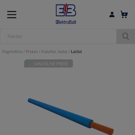
Prisijungti / r
Pagrindinis
Prekės
Kabeliai, laidai
Laidai
Skip
to
the
end
of
the
images
gallery