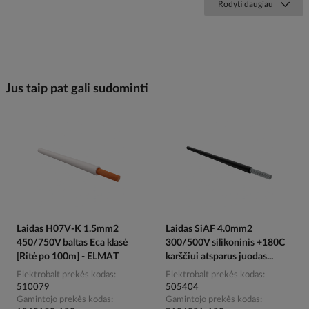
Rodyti daugiau
Jus taip pat gali sudominti
Laidas H07V-K 1.5mm2
Laidas SiAF 4.0mm2
450/750V baltas Eca klasė
300/500V silikoninis +180C
[Ritė po 100m] - ELMAT
karščiui atsparus juodas...
Elektrobalt prekės kodas
Elektrobalt prekės kodas
510079
505404
Gamintojo prekės kodas
Gamintojo prekės kodas