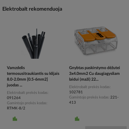
Elektrobalt rekomenduoja
Vamzdelis
Gnybtas paskirstymo dėžutei
termosusitraukiantis su klijais
3x4.0mm2 Cu daugiagysliam
8.0-2.0mm [0.5-6mm2]
laidui (maži) 22...
juodas ...
Elektrobalt prekės kodas
102781
Elektrobalt prekės kodas
Gamintojo prekės kodas
221-
091264
413
Gamintojo prekės kodas
RTMK-8/2