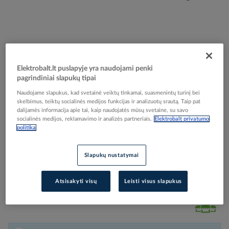
Skip
Reali prekė gali skirtis nuo pavaizduotos nuotraukoje
to
Elektrobalt.lt puslapyje yra naudojami penki
Laidas H07V-K 2.5mm2 450/750V mėlynas
the
pagrindiniai slapukų tipai
beginning
RAL5015 Eca klasė [Ritė po 100m] - ELMAT
of
Naudojame slapukus, kad svetainė veiktų tinkamai, suasmenintų turinį bei
the
skelbimus, teiktų socialinės medijos funkcijas ir analizuotų srautą. Taip pat
dalijamės informacija apie tai, kaip naudojatės mūsų svetaine, su savo
images
Elektrobalt prekės kodas
505449
socialinės medijos, reklamavimo ir analizės partneriais.
Elektrobalt privatumo
gallery
Gamintojo prekės kodas
1045200-104
politika
Prisijunkite, norėdami pamatyti kainas
Slapukų nustatymai
Įtraukti į palyginimą
Atsisakyti visų
Leisti visus slapukus