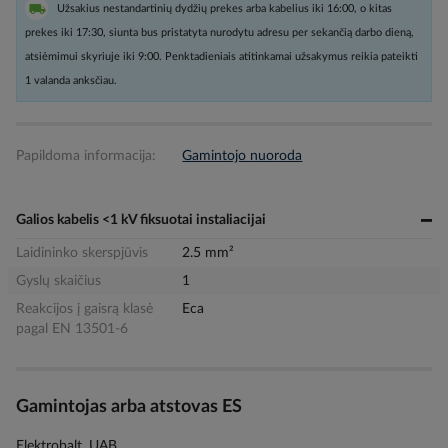
Užsakius nestandartinių dydžių prekes arba kabelius iki 16:00, o kitas
prekes iki 17:30, siunta bus pristatyta nurodytu adresu per sekančią darbo dieną,
atsiėmimui skyriuje iki 9:00. Penktadieniais atitinkamai užsakymus reikia pateikti
1 valanda anksčiau.
Papildoma informacija:
Gamintojo nuoroda
Galios kabelis <1 kV fiksuotai instaliacijai
Laidininko skerspjūvis
2.5 mm²
Gyslų skaičius
1
Reakcijos į gaisrą klasė
Eca
pagal EN 13501-6
Gamintojas arba atstovas ES
Elektrobalt, UAB