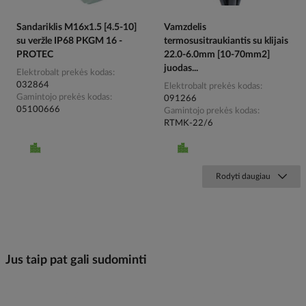
Sandariklis M16x1.5 [4.5-10]
Vamzdelis
su veržle IP68 PKGM 16 -
termosusitraukiantis su klijais
PROTEC
22.0-6.0mm [10-70mm2]
juodas...
Elektrobalt prekės kodas
032864
Elektrobalt prekės kodas
Gamintojo prekės kodas
091266
05100666
Gamintojo prekės kodas
RTMK-22/6
Rodyti daugiau
Jus taip pat gali sudominti