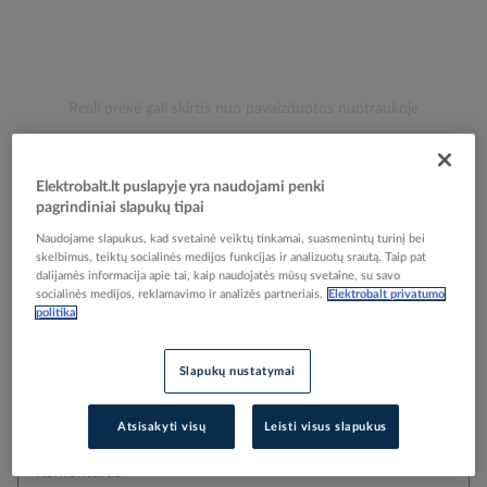
Skip
Reali prekė gali skirtis nuo pavaizduotos nuotraukoje
to
Laidas H07V-K 16mm2 450/750V geltonai žalias Eca
the
beginning
klasė [matuojamas] - ELMAT
Elektrobalt.lt puslapyje yra naudojami penki
of
pagrindiniai slapukų tipai
the
images
Naudojame slapukus, kad svetainė veiktų tinkamai, suasmenintų turinį bei
Elektrobalt prekės kodas
505445
skelbimus, teiktų socialinės medijos funkcijas ir analizuotų srautą. Taip pat
gallery
Gamintojo prekės kodas
1045400-127
dalijamės informacija apie tai, kaip naudojatės mūsų svetaine, su savo
socialinės medijos, reklamavimo ir analizės partneriais.
Elektrobalt privatumo
politika
Pasirinkta pakuotė
Slapukų nustatymai
Atsisakyti visų
Leisti visus slapukus