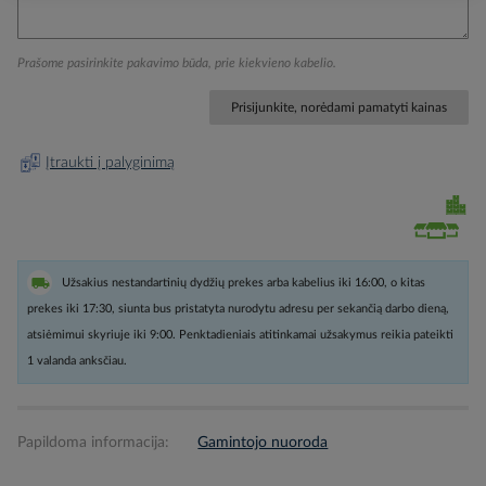
Prašome pasirinkite pakavimo būda, prie kiekvieno kabelio.
Prisijunkite, norėdami pamatyti kainas
Įtraukti į palyginimą
Užsakius nestandartinių dydžių prekes arba kabelius iki 16:00, o kitas
prekes iki 17:30, siunta bus pristatyta nurodytu adresu per sekančią darbo dieną,
atsiėmimui skyriuje iki 9:00. Penktadieniais atitinkamai užsakymus reikia pateikti
1 valanda anksčiau.
Papildoma informacija:
Gamintojo nuoroda