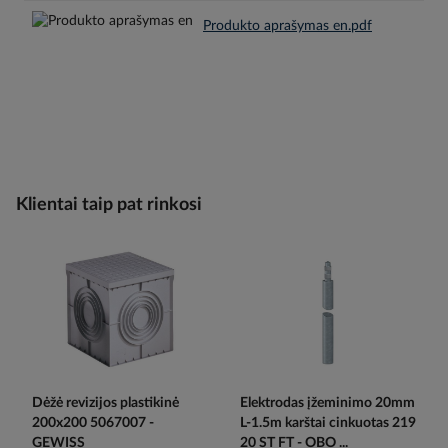
Produkto aprašymas en.pdf
Klientai taip pat rinkosi
Dėžė revizijos plastikinė
Elektrodas įžeminimo 20mm
200x200 5067007 -
L-1.5m karštai cinkuotas 219
GEWISS
20 ST FT - OBO ...