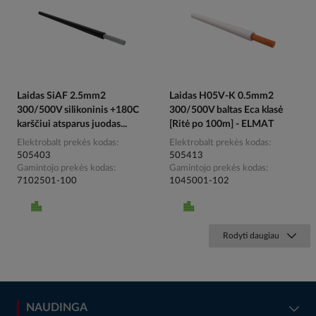
Laidas SiAF 2.5mm2
Laidas H05V-K 0.5mm2
300/500V silikoninis +180C
300/500V baltas Eca klasė
karščiui atsparus juodas...
[Ritė po 100m] - ELMAT
Elektrobalt prekės kodas
Elektrobalt prekės kodas
505403
505413
Gamintojo prekės kodas
Gamintojo prekės kodas
7102501-100
1045001-102
Rodyti daugiau
NAUDINGA