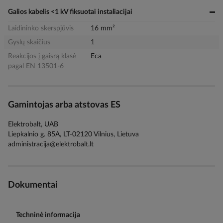
Galios kabelis <1 kV fiksuotai instaliacijai
Laidininko skerspjūvis
16 mm²
Gyslų skaičius
1
Reakcijos į gaisrą klasė
Eca
pagal EN 13501-6
Gamintojas arba atstovas ES
Elektrobalt, UAB
Liepkalnio g. 85A, LT-02120 Vilnius, Lietuva
administracija@elektrobalt.lt
Dokumentai
Techninė informacija