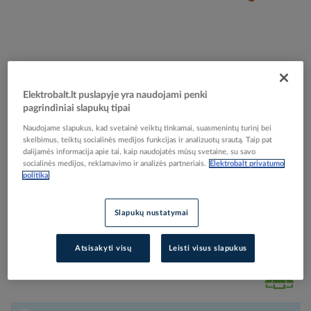
Skip
Reali prekė gali skirtis nuo pavaizduotos nuotraukoje
to
Laidas H07V-K 1.5mm2 450/750V raudonas Eca
Elektrobalt.lt puslapyje yra naudojami penki
the
pagrindiniai slapukų tipai
beginning
klasė [Ritė po 100m] - ELMAT
of
Naudojame slapukus, kad svetainė veiktų tinkamai, suasmenintų turinį bei
the
skelbimus, teiktų socialinės medijos funkcijas ir analizuotų srautą. Taip pat
images
dalijamės informacija apie tai, kaip naudojatės mūsų svetaine, su savo
Elektrobalt prekės kodas
505432
socialinės medijos, reklamavimo ir analizės partneriais.
Elektrobalt privatumo
gallery
Gamintojo prekės kodas
1045150-118
politika
Prisijunkite, norėdami pamatyti kainas
Slapukų nustatymai
Įtraukti į palyginimą
Atsisakyti visų
Leisti visus slapukus