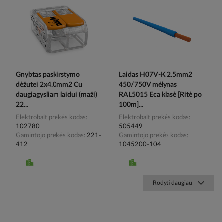
Gnybtas paskirstymo
Laidas H07V-K 2.5mm2
dėžutei 2x4.0mm2 Cu
450/750V mėlynas
daugiagysliam laidui (maži)
RAL5015 Eca klasė [Ritė po
22...
100m]...
Elektrobalt prekės kodas
Elektrobalt prekės kodas
102780
505449
Gamintojo prekės kodas
221-
Gamintojo prekės kodas
412
1045200-104
Rodyti daugiau