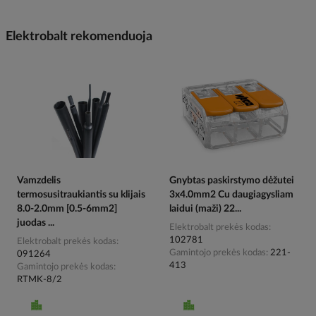
Elektrobalt rekomenduoja
Vamzdelis
Gnybtas paskirstymo dėžutei
termosusitraukiantis su klijais
3x4.0mm2 Cu daugiagysliam
8.0-2.0mm [0.5-6mm2]
laidui (maži) 22...
juodas ...
Elektrobalt prekės kodas
102781
Elektrobalt prekės kodas
Gamintojo prekės kodas
221-
091264
413
Gamintojo prekės kodas
RTMK-8/2