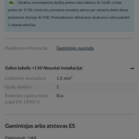
Užsakius nestandartinių dydžių prekes arba kabelius iki 16:00, o kitas
prekes iki 17:30, siunta bus pristatyta nurodytu adresu per sekančią darbo dieną,
atsiėmimui skyriuje iki 9:00. Penktadieniais atitinkamai užsakymus reikia pateikti
1 valanda anksčiau.
Papildoma informacija:
Gamintojo nuoroda
Galios kabelis <1 kV fiksuotai instaliacijai
Laidininko skerspjūvis
1.5 mm²
Gyslų skaičius
1
Reakcijos į gaisrą klasė
Eca
pagal EN 13501-6
Gamintojas arba atstovas ES
Elektrobalt, UAB