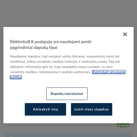
Skip
Reali prekė gali skirtis nuo pavaizduotos nuotraukoje
to
Laidas H07V-K 1.5mm2 450/750V juodas Eca klasė
Elektrobalt.lt puslapyje yra naudojami penki
the
pagrindiniai slapukų tipai
beginning
[Ritė po 100m] - ELMAT
of
Naudojame slapukus, kad svetainė veiktų tinkamai, suasmenintų turinį bei
the
skelbimus, teiktų socialinės medijos funkcijas ir analizuotų srautą. Taip pat
images
dalijamės informacija apie tai, kaip naudojatės mūsų svetaine, su savo
Elektrobalt prekės kodas
505431
socialinės medijos, reklamavimo ir analizės partneriais.
Elektrobalt privatumo
gallery
Gamintojo prekės kodas
1045150-100
politika
Prisijunkite, norėdami pamatyti kainas
Slapukų nustatymai
Įtraukti į palyginimą
Atsisakyti visų
Leisti visus slapukus