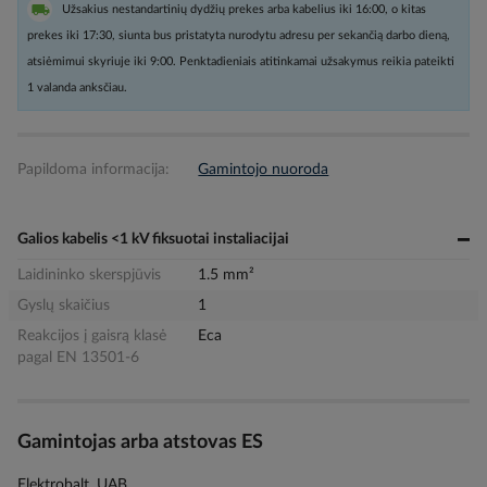
Užsakius nestandartinių dydžių prekes arba kabelius iki 16:00, o kitas
prekes iki 17:30, siunta bus pristatyta nurodytu adresu per sekančią darbo dieną,
atsiėmimui skyriuje iki 9:00. Penktadieniais atitinkamai užsakymus reikia pateikti
1 valanda anksčiau.
Papildoma informacija:
Gamintojo nuoroda
Galios kabelis <1 kV fiksuotai instaliacijai
Laidininko skerspjūvis
1.5 mm²
Gyslų skaičius
1
Reakcijos į gaisrą klasė
Eca
pagal EN 13501-6
Gamintojas arba atstovas ES
Elektrobalt, UAB