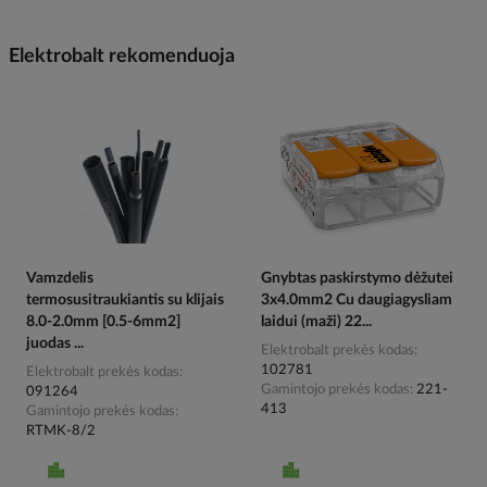
Elektrobalt rekomenduoja
Vamzdelis
Gnybtas paskirstymo dėžutei
termosusitraukiantis su klijais
3x4.0mm2 Cu daugiagysliam
8.0-2.0mm [0.5-6mm2]
laidui (maži) 22...
juodas ...
Elektrobalt prekės kodas
102781
Elektrobalt prekės kodas
Gamintojo prekės kodas
221-
091264
413
Gamintojo prekės kodas
RTMK-8/2