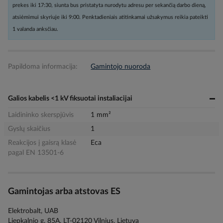
prekes iki 17:30, siunta bus pristatyta nurodytu adresu per sekančią darbo dieną,
atsiėmimui skyriuje iki 9:00. Penktadieniais atitinkamai užsakymus reikia pateikti
1 valanda anksčiau.
Papildoma informacija:
Gamintojo nuoroda
Galios kabelis <1 kV fiksuotai instaliacijai
Laidininko skerspjūvis
1 mm²
Gyslų skaičius
1
Reakcijos į gaisrą klasė
Eca
pagal EN 13501-6
Gamintojas arba atstovas ES
Elektrobalt, UAB
Liepkalnio g. 85A, LT-02120 Vilnius, Lietuva