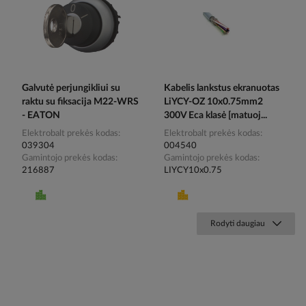
Galvutė perjungikliui su
Kabelis lankstus ekranuotas
raktu su fiksacija M22-WRS
LiYCY-OZ 10x0.75mm2
- EATON
300V Eca klasė [matuoj...
Elektrobalt prekės kodas
Elektrobalt prekės kodas
039304
004540
Gamintojo prekės kodas
Gamintojo prekės kodas
216887
LIYCY10x0.75
Rodyti daugiau