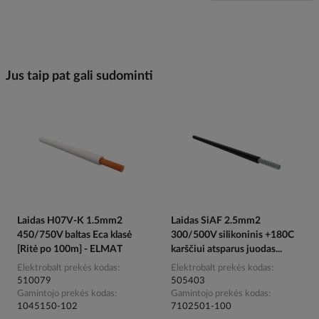
Jus taip pat gali sudominti
Laidas H07V-K 1.5mm2
Laidas SiAF 2.5mm2
450/750V baltas Eca klasė
300/500V silikoninis +180C
[Ritė po 100m] - ELMAT
karščiui atsparus juodas...
Elektrobalt prekės kodas
Elektrobalt prekės kodas
510079
505403
Gamintojo prekės kodas
Gamintojo prekės kodas
1045150-102
7102501-100