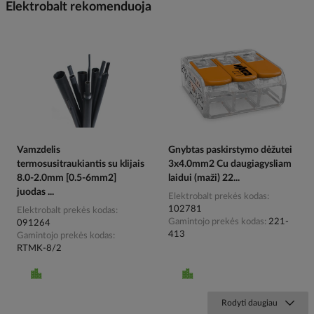
Elektrobalt rekomenduoja
Vamzdelis
Gnybtas paskirstymo dėžutei
termosusitraukiantis su klijais
3x4.0mm2 Cu daugiagysliam
8.0-2.0mm [0.5-6mm2]
laidui (maži) 22...
juodas ...
Elektrobalt prekės kodas
102781
Elektrobalt prekės kodas
Gamintojo prekės kodas
221-
091264
413
Gamintojo prekės kodas
RTMK-8/2
Rodyti daugiau