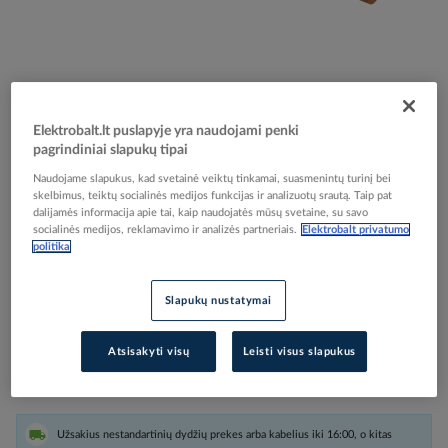
Skip
Reali prekė gali skirtis nuo pavaizduotos nuotraukoje
to
Elektrobalt.lt puslapyje yra naudojami penki
Laidas H05V-K 1mm2 300/500V rudas Eca klasė
the
pagrindiniai slapukų tipai
beginning
[Ritė po 100m] - ELMAT
of
Naudojame slapukus, kad svetainė veiktų tinkamai, suasmenintų turinį bei
skelbimus, teiktų socialinės medijos funkcijas ir analizuotų srautą. Taip pat
the
dalijamės informacija apie tai, kaip naudojatės mūsų svetaine, su savo
images
Elektrobalt prekės kodas
505428
socialinės medijos, reklamavimo ir analizės partneriais.
Elektrobalt privatumo
gallery
politika
Gamintojo prekės kodas
1045100-117
Prisijunkite, norėdami pamatyti kainas
Slapukų nustatymai
Įtraukti į palyginimą
Atsisakyti visų
Leisti visus slapukus
Užsakius nestandartinių dydžių prekes arba kabelius iki 16:00, o kitas