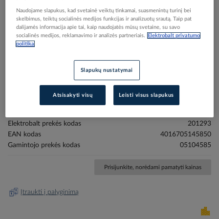
Naudojame slapukus, kad svetainė veiktų tinkamai, suasmenintų turinį bei
skelbimus, teiktų socialinės medijos funkcijas ir analizuotų srautą. Taip pat
dalijamės informacija apie tai, kaip naudojatės mūsų svetaine, su savo
socialinės medijos, reklamavimo ir analizės partneriais.
Elektrobalt privatumo
politika
Skip
Reali prekė gali skirtis nuo pavaizduotos nuotraukoje
to
Laidas 6mm2 H07V-K juodas komutacinis su
the
Slapukų nustatymai
beginning
antgaliais šakutė/gilzė L-265mm PVDB2656AG -
of
PROTEC
Atsisakyti visų
Leisti visus slapukus
the
images
gallery
Elektrobalt prekės kodas
201293
EAN kodas
4016705145850
Gamintojo prekės kodas
05104585
Prisijunkite, norėdami pamatyti kainas
Įtraukti į palyginimą