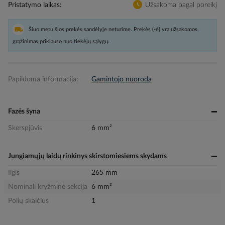
Pristatymo laikas
Užsakoma pagal poreikį
Šiuo metu šios prekės sandėlyje neturime. Prekės (-ė) yra užsakomos,
grąžinimas priklauso nuo tiekėjų sąlygų.
Papildoma informacija:
Gamintojo nuoroda
Fazės šyna
Skerspjūvis
6 mm²
Jungiamųjų laidų rinkinys skirstomiesiems skydams
Ilgis
265 mm
Nominali kryžminė sekcija
6 mm²
Polių skaičius
1