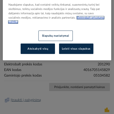
Naudojame slapukus, kad svetainė veiktų tinkamai, suasmenintų turinį bei
skelbimus, teiktų socialinės medijos funkcijas ir analizuotų srautą. Taip pat
dalijamės informacija apie tai, kaip naudojatės mūsų svetaine, su savo
socialinės medijos, reklamavimo ir analizės partneriais.
Elektrobalt privatumo
politika
Skip
Reali prekė gali skirtis nuo pavaizduotos nuotraukoje
to
Laidas 10mm2 H07V-K juodas komutacinis su
the
Slapukų nustatymai
beginning
antgaliais šakutės formos L-133mm PVDB13310GG
of
- PROTEC
Atsisakyti visų
Leisti visus slapukus
the
images
gallery
Elektrobalt prekės kodas
201290
EAN kodas
4016705145829
Gamintojo prekės kodas
05104582
Prisijunkite, norėdami pamatyti kainas
Įtraukti į palyginimą