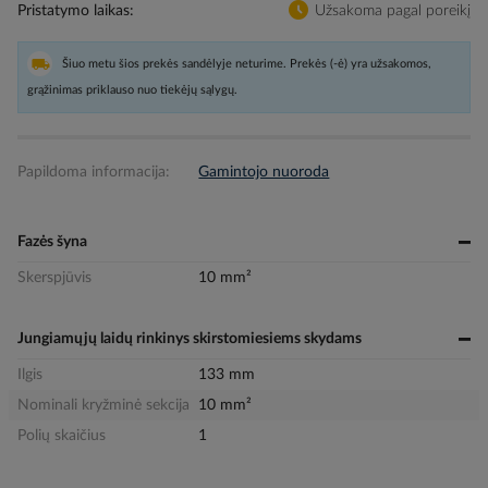
Pristatymo laikas
Užsakoma pagal poreikį
Šiuo metu šios prekės sandėlyje neturime. Prekės (-ė) yra užsakomos,
grąžinimas priklauso nuo tiekėjų sąlygų.
Papildoma informacija:
Gamintojo nuoroda
Fazės šyna
Skerspjūvis
10 mm²
Jungiamųjų laidų rinkinys skirstomiesiems skydams
Ilgis
133 mm
Nominali kryžminė sekcija
10 mm²
Polių skaičius
1