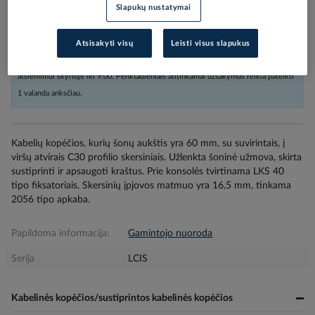
Slapukų nustatymai
Užsakius nestandartinių dydžių prekes arba kabelius iki 16:00, o kitas
Atsisakyti visų
Leisti visus slapukus
prekes iki 17:30, siunta bus pristatyta nurodytu adresu per sekančią darbo dieną,
atsiėmimui skyriuje iki 9:00. Penktadieniais atitinkamai užsakymus reikia pateikti
1 valanda anksčiau.
Kabelių kopėčios, kurių šonų aukštis yra 60 mm, su suvirintais, į
viršų atvirais C30 profilio skersiniais. Užlenkta šoninė užmova, skirta
sustiprinti ir apsaugoti kraštus. Prie konsolės tvirtinama LKS 40
tipo fiksatoriais. Skersinių įpjovos matmuo yra 16,5 mm, tinkama
2056 tipo apkaba.
Papildoma informacija:
Gamintojo nuoroda
Serija
LCIS
Kabelinės kopėčios/sustiprintos kabelinės kopėčios