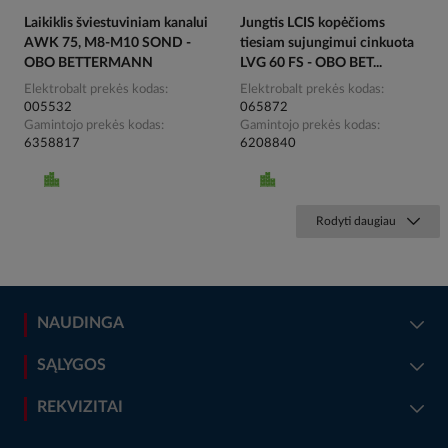
Laikiklis šviestuviniam kanalui
Jungtis LCIS kopėčioms
AWK 75, M8-M10 SOND -
tiesiam sujungimui cinkuota
OBO BETTERMANN
LVG 60 FS - OBO BET...
Elektrobalt prekės kodas
Elektrobalt prekės kodas
005532
065872
Gamintojo prekės kodas
Gamintojo prekės kodas
6358817
6208840
Rodyti daugiau
NAUDINGA
SĄLYGOS
REKVIZITAI