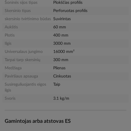
Šoninės sijos tipas
Plokščias profilis
Skersinio tipas
Perforuotas profilis
skersinio tvirtinimo būdas
Suvirintas
Aukštis
60 mm
Plotis
400 mm
Ilgis
3000 mm
Universalaus jungimo
16000 mm²
Tarpai tarp skersinių
300 mm
Medžiaga
Plienas
Paviršiaus apsauga
Cinkuotas
Susireguliuojantis eigos
Taip
ilgis
Svoris
3.1 kg/m
Gamintojas arba atstovas ES