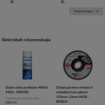
Rodyti daugiau
Elektrobalt rekomenduoja
Dažai cinko purškiami 400ml
Diskas pjovimo metalui ir
PZKS - PROTEC
nerūdijančiam plienui
125mm 1.0mm INOX -
Elektrobalt prekės kodas
BOSCH
088769