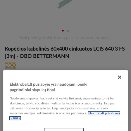
Skip
Reali prekė gali skirtis nuo pavaizduotos nuotraukoje
to
Kopėčios kabelinės 60x400 cinkuotos LCIS 640 3 FS
the
beginning
[3m] - OBO BETTERMANN
of
the
images
Elektrobalt prekės kodas
110162
gallery
EAN kodas
4012196487592
Elektrobalt.lt puslapyje yra naudojami penki
Gamintojo prekės kodas
6209614
pagrindiniai slapukų tipai
Naudojame slapukus, kad svetainė veiktų tinkamai, suasmenintų turinį bei
Prisijunkite, norėdami pamatyti kainas
skelbimus, teiktų socialinės medijos funkcijas ir analizuotų srautą. Taip pat
dalijamės informacija apie tai, kaip naudojatės mūsų svetaine, su savo
socialinės medijos, reklamavimo ir analizės partneriais.
Elektrobalt privatumo
Įtraukti į palyginimą
politika