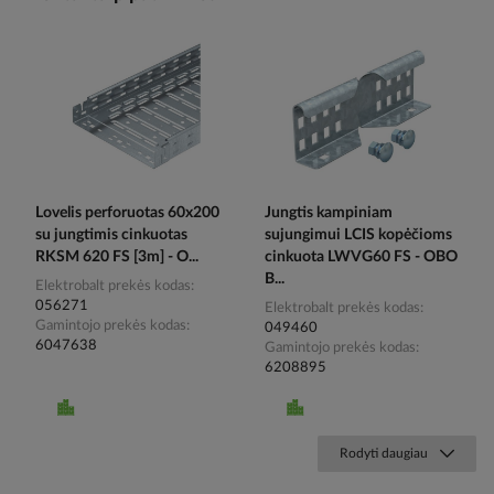
Lovelis perforuotas 60x200
Jungtis kampiniam
su jungtimis cinkuotas
sujungimui LCIS kopėčioms
RKSM 620 FS [3m] - O...
cinkuota LWVG60 FS - OBO
B...
Elektrobalt prekės kodas
056271
Elektrobalt prekės kodas
Gamintojo prekės kodas
049460
6047638
Gamintojo prekės kodas
6208895
Rodyti daugiau