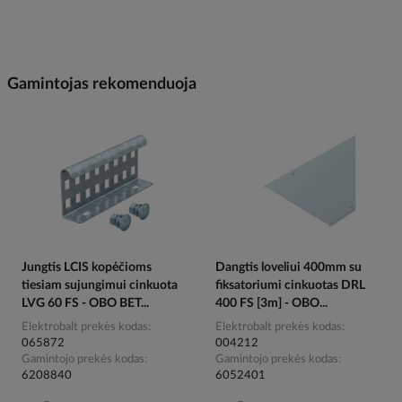
Gamintojas rekomenduoja
Jungtis LCIS kopėčioms
Dangtis loveliui 400mm su
tiesiam sujungimui cinkuota
fiksatoriumi cinkuotas DRL
LVG 60 FS - OBO BET...
400 FS [3m] - OBO...
Elektrobalt prekės kodas
Elektrobalt prekės kodas
065872
004212
Gamintojo prekės kodas
Gamintojo prekės kodas
6208840
6052401