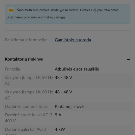
Šiuo metu šios prekės sandėlyje neturime. Prekės (-ė) yra užsakomos,
grąžinimas priklauso nuo tiekėjų sąlygų.
Papildoma informacija:
Gamintojo nuoroda
Kontaktorių rinkinys
Funkcija
Atbulinės eigos saugiklis
Valdymo įtampa Us 50 Hz
48 - 48 V
AC
Valdymo įtampa Us 60 Hz
48 - 48 V
AC
Darbinės įtampos tipas
Kintamoji srovė
Darbinė srovė Ie kai AC-3
9 A
400 V
Darbinė galia kai AC-3
4 kW