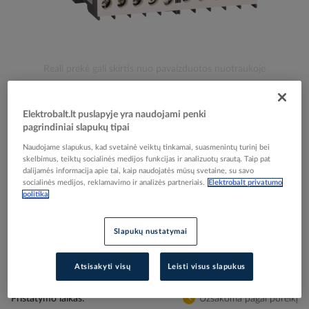
Skip
Reali prekė gali skirtis nuo pavaizduotos nuotraukoje
to
Kontaktorius reversinis 3P 4kW 48V AC 1no+1no -
the
beginning
SCHNEIDER ELECTRIC
Elektrobalt.lt puslapyje yra naudojami penki
of
pagrindiniai slapukų tipai
the
Naudojame slapukus, kad svetainė veiktų tinkamai, suasmenintų turinį bei
images
Elektrobalt prekės kodas
089904
skelbimus, teiktų socialinės medijos funkcijas ir analizuotų srautą. Taip pat
gallery
dalijamės informacija apie tai, kaip naudojatės mūsų svetaine, su savo
EAN kodas
3389110491876
socialinės medijos, reklamavimo ir analizės partneriais.
Elektrobalt privatumo
Gamintojo prekės kodas
LC2K0901E7
politika
Prisijunkite, norėdami pamatyti kainas
Slapukų nustatymai
Įtraukti į palyginimą
Atsisakyti visų
Leisti visus slapukus
Pristatymo laikas
Užsakoma pagal poreikį