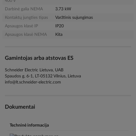
400 V
Darbinė galia NEMA
3.73 kW
Kontaktų jungties tipas
Varžtinis sujungimas
Apsaugos klasė IP
IP20
Apsaugos klasė NEMA
Kita
Gamintojas arba atstovas ES
Schneider Electric Lietuva, UAB
Spaudos g. 6-1, LT-05132 Vilnius, Lietuva
info@lt.schneider-electric.com
Dokumentai
Techninė informacija