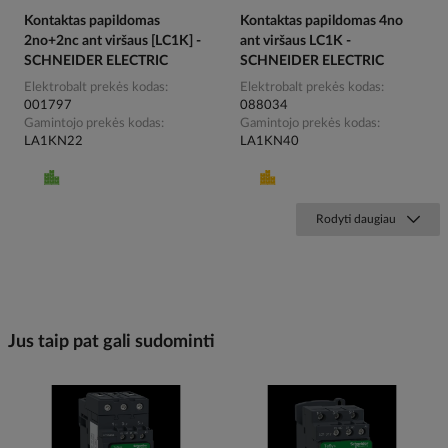
Kontaktas papildomas
Kontaktas papildomas 4no
2no+2nc ant viršaus [LC1K] -
ant viršaus LC1K -
SCHNEIDER ELECTRIC
SCHNEIDER ELECTRIC
Elektrobalt prekės kodas
Elektrobalt prekės kodas
001797
088034
Gamintojo prekės kodas
Gamintojo prekės kodas
LA1KN22
LA1KN40
Rodyti daugiau
Jus taip pat gali sudominti