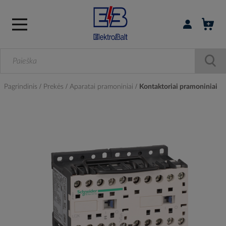
Prisijungti / r
Pagrindinis
Prekės
Aparatai pramoniniai
Kontaktoriai pramoniniai
Skip
to
the
end
of
the
images
gallery