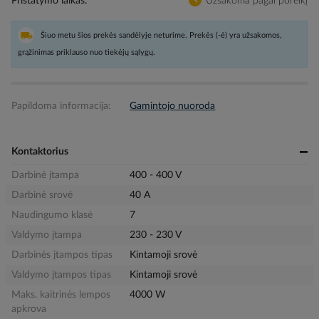
Pristatymo laikas
Užsakoma pagal poreikį
Šiuo metu šios prekės sandėlyje neturime. Prekės (-ė) yra užsakomos,
grąžinimas priklauso nuo tiekėjų sąlygų.
Papildoma informacija:
Gamintojo nuoroda
Kontaktorius
Darbinė įtampa
400 - 400 V
Darbinė srovė
40 A
Naudingumo klasė
7
Valdymo įtampa
230 - 230 V
Darbinės įtampos tipas
Kintamoji srovė
Valdymo įtampos tipas
Kintamoji srovė
Maks. kaitrinės lempos
4000 W
apkrova