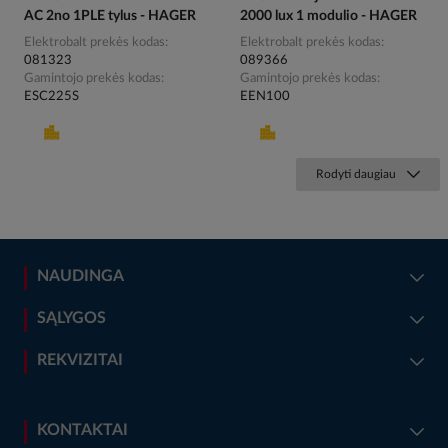
AC 2no 1PLE tylus - HAGER
2000 lux 1 modulio - HAGER
Elektrobalt prekės kodas
Elektrobalt prekės kodas
081323
089366
Gamintojo prekės kodas
Gamintojo prekės kodas
ESC225S
EEN100
Rodyti daugiau
NAUDINGA
SĄLYGOS
REKVIZITAI
KONTAKTAI