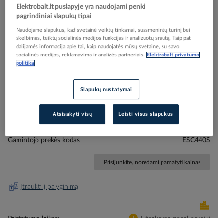
Elektrobalt.lt puslapyje yra naudojami penki
pagrindiniai slapukų tipai
Naudojame slapukus, kad svetainė veiktų tinkamai, suasmenintų turinį bei
skelbimus, teiktų socialinės medijos funkcijas ir analizuotų srautą. Taip pat
dalijamės informacija apie tai, kaip naudojatės mūsų svetaine, su savo
socialinės medijos, reklamavimo ir analizės partneriais.
Elektrobalt privatumo
Skip
Reali prekė gali skirtis nuo pavaizduotos nuotraukoje
politika
to
Kontaktorius 4P 40A 230V AC 4no 3PLE tylus -
the
beginning
HAGER
Slapukų nustatymai
of
the
images
Atsisakyti visų
Leisti visus slapukus
Elektrobalt prekės kodas
106015
gallery
EAN kodas
3250612400409
Gamintojo prekės kodas
ESC440S
Prisijunkite, norėdami pamatyti kainas
Įtraukti į palyginimą