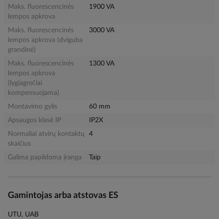
Maks. fluorescencinės
1900 VA
lempos apkrova
Maks. fluorescencinės
3000 VA
lempos apkrova (dviguba
grandinė)
Maks. fluorescencinės
1300 VA
lempos apkrova
(lygiagrečiai
kompensuojama)
Montavimo gylis
60 mm
Apsaugos klasė IP
IP2X
Normaliai atvirų kontaktų
4
skaičius
Galima papildoma įranga
Taip
Gamintojas arba atstovas ES
UTU, UAB