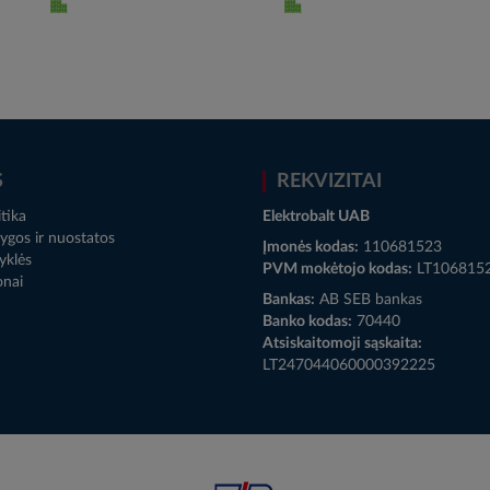
S
REKVIZITAI
tika
Elektrobalt UAB
ygos ir nuostatos
Įmonės kodas:
110681523
yklės
PVM mokėtojo kodas:
LT106815
onai
Bankas:
AB SEB bankas
Banko kodas:
70440
Atsiskaitomoji sąskaita:
LT247044060000392225