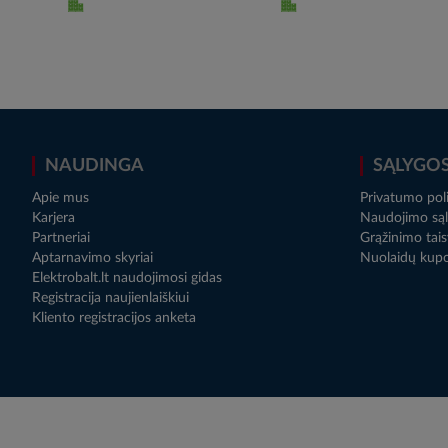
NAUDINGA
SĄLYGO
Apie mus
Privatumo poli
Karjera
Naudojimo sąl
Partneriai
Grąžinimo tais
Aptarnavimo skyriai
Nuolaidų kup
Elektrobalt.lt naudojimosi gidas
Registracija naujienlaiškiui
Kliento registracijos anketa