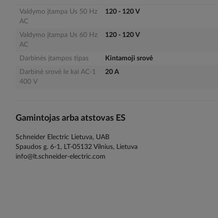
gallery
Valdymo įtampa Us 50 Hz
120 - 120 V
AC
Valdymo įtampa Us 60 Hz
120 - 120 V
AC
Darbinės įtampos tipas
Kintamoji srovė
Darbinė srovė Ie kai AC-1
20 A
400 V
Gamintojas arba atstovas ES
Schneider Electric Lietuva, UAB
Spaudos g. 6-1, LT-05132 Vilnius, Lietuva
info@lt.schneider-electric.com