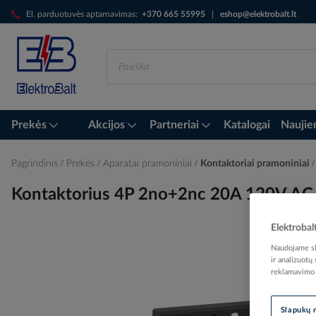
Skip
El. parduotuvės aptarnavimas:
+370 665 55995
|
eshop@elektrobalt.lt
to
Content
Prekės
Akcijos
Partneriai
Katalogai
Naujie
Pagrindinis
Prekės
Aparatai pramoniniai
Kontaktoriai pramoniniai
Kontaktorius 4P 2no+2nc 20A 120V AC
Elektrobal
Naudojame sla
Skip
ir analizuotų
to
reklamavimo i
the
end
Slapukų 
of