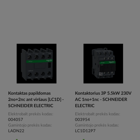
Kontaktas papildomas
Kontaktorius 3P 5.5kW 230V
2no+2nc ant viršaus [LC1D] -
AC 1no+1nc - SCHNEIDER
SCHNEIDER ELECTRIC
ELECTRIC
Elektrobalt prekės kodas
Elektrobalt prekės kodas
004057
003954
Gamintojo prekės kodas
Gamintojo prekės kodas
LADN22
LC1D12P7