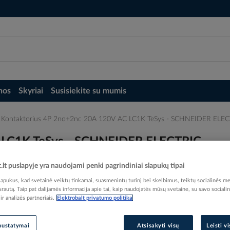
nos
Skyriai
Susisiekite su mumis
Kontaktorius 4P 2no+2nc 20A 120V AC LC1K TeSys - SCHNEIDER ELE
 LC1K TeSys - SCHNEIDER ELECTRIC
t.lt puslapyje yra naudojami penki pagrindiniai slapukų tipai
pukus, kad svetainė veiktų tinkamai, suasmenintų turinį bei skelbimus, teiktų socialinės me
 srautą. Taip pat dalijamės informacija apie tai, kaip naudojatės mūsų svetaine, su savo sociali
r analizės partneriais.
Elektrobalt privatumo politika
Elektrobalt prekės kodas
EAN kodas
33891
nustatymai
Atsisakyti visų
Leisti v
Gamintojo prekės kodas
LC1