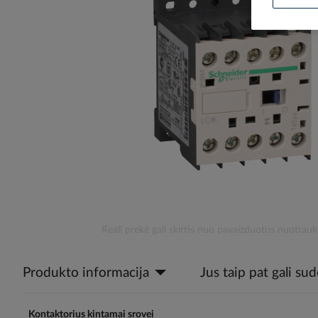
the
images
gallery
Skip
Reali prekė gali skirtis nuo pavaizduotos nuotrauk
to
the
Produkto informacija
Jus taip pat gali su
beginning
of
the
images
Kontaktorius kintamai srovei