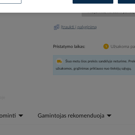
Prisijunkite, norėdami pamatyt
Įtraukti į palyginimą
Pristatymo laikas
Užsakoma pag
Šiuo metu šios prekės sandėlyje neturime. Prek
užsakomos, grąžinimas priklauso nuo tiekėjų sąlygų.
oje
dominti
Gamintojas rekomenduoja