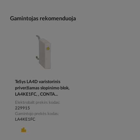
Gamintojas rekomenduoja
TeSys LA4D varistorinis
priveržiamas slopinimo blok,
LA4KE1FC, , CONTA...
Elektrobalt prekės kodas
229915
Gamintojo prekės kodas
LA4KE1FC