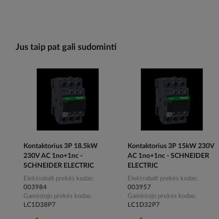
Jus taip pat gali sudominti
Kontaktorius 3P 18.5kW
Kontaktorius 3P 15kW 230V
230V AC 1no+1nc -
AC 1no+1nc - SCHNEIDER
SCHNEIDER ELECTRIC
ELECTRIC
Elektrobalt prekės kodas
Elektrobalt prekės kodas
003984
003957
Gamintojo prekės kodas
Gamintojo prekės kodas
LC1D38P7
LC1D32P7