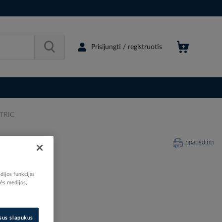
Prisijungti / registruotis
CTRIC
Spausdinti
dijos funkcijas
nės medijos,
209526
18024250
isus slapukus
K09008G7