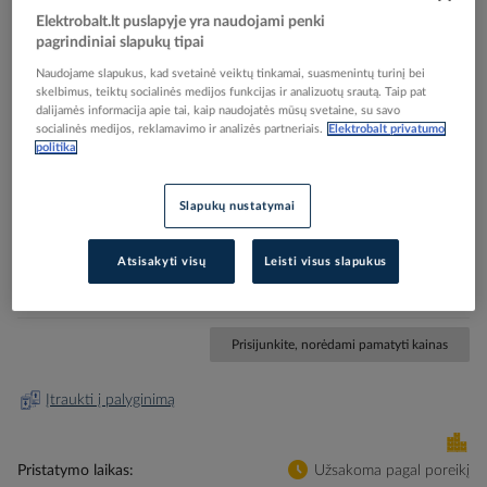
Elektrobalt.lt puslapyje yra naudojami penki
pagrindiniai slapukų tipai
Naudojame slapukus, kad svetainė veiktų tinkamai, suasmenintų turinį bei
skelbimus, teiktų socialinės medijos funkcijas ir analizuotų srautą. Taip pat
Skip
Reali prekė gali skirtis nuo pavaizduotos nuotraukoje
dalijamės informacija apie tai, kaip naudojatės mūsų svetaine, su savo
to
socialinės medijos, reklamavimo ir analizės partneriais.
Elektrobalt privatumo
Kontaktorius 3P 90kW 230V AC/DC 2no+2nc S6 -
politika
the
beginning
SIEMENS
of
Slapukų nustatymai
the
images
Elektrobalt prekės kodas
038203
gallery
Atsisakyti visų
Leisti visus slapukus
EAN kodas
4011209507531
Gamintojo prekės kodas
3RT1056-6AP36
Prisijunkite, norėdami pamatyti kainas
Įtraukti į palyginimą
Pristatymo laikas
Užsakoma pagal poreikį