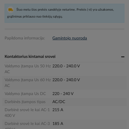
Šiuo metu šios prekės sandėlyje neturime. Prekės (-ė) yra užsakomos,
grąžinimas priklauso nuo tiekėjų sąlygų.
Papildoma informacija:
Gamintojo nuoroda
Kontaktorius kintamai srovei
Valdymo įtampa Us 50 Hz
220.0 - 240.0 V
AC
Valdymo įtampa Us 60 Hz
220.0 - 240.0 V
AC
Valdymo įtampa Us DC
220 - 240 V
Darbinės įtampos tipas
AC/DC
Darbinė srovė Ie kai AC-1
215 A
400 V
Darbinė srovė Ie kai AC-3
185 A