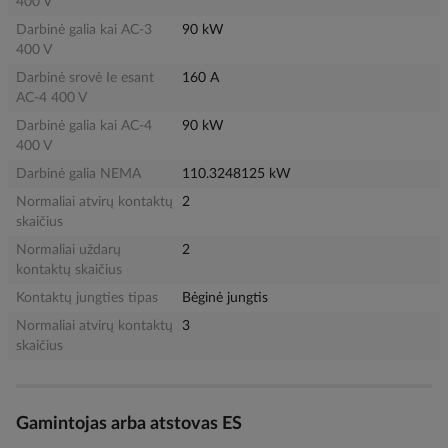
400 V
Darbinė galia kai AC-3
90 kW
400 V
Darbinė srovė Ie esant
160 A
AC-4 400 V
Darbinė galia kai AC-4
90 kW
400 V
Darbinė galia NEMA
110.3248125 kW
Normaliai atvirų kontaktų
2
skaičius
Normaliai uždarų
2
kontaktų skaičius
Kontaktų jungties tipas
Bėginė jungtis
Normaliai atvirų kontaktų
3
skaičius
Gamintojas arba atstovas ES