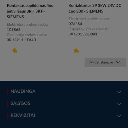
Kontaktas papildomas 4no
Kontaktorius 3P 3kW 24V DC
ant viršaus 3RH 3RT -
1no S00 - SIEMENS
SIEMENS
Elektrobalt prekės kodas
076354
Elektrobalt prekės kodas
Gamintojo prekės kodas
109868
3RT2015-1BB41
Gamintojo prekės kodas
3RH2911-1FA40
Rodyti daugiau
NAUDINGA
SĄLYGOS
REKVIZITAI