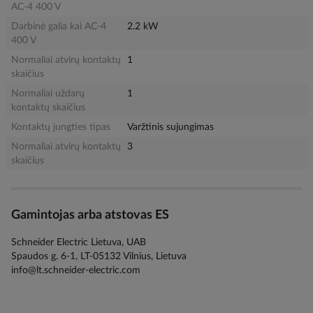
AC-4 400 V
Darbinė galia kai AC-4
2.2 kW
400 V
Normaliai atvirų kontaktų
1
skaičius
Normaliai uždarų
1
kontaktų skaičius
Kontaktų jungties tipas
Varžtinis sujungimas
Normaliai atvirų kontaktų
3
skaičius
Gamintojas arba atstovas ES
Schneider Electric Lietuva, UAB
Spaudos g. 6-1, LT-05132 Vilnius, Lietuva
info@lt.schneider-electric.com