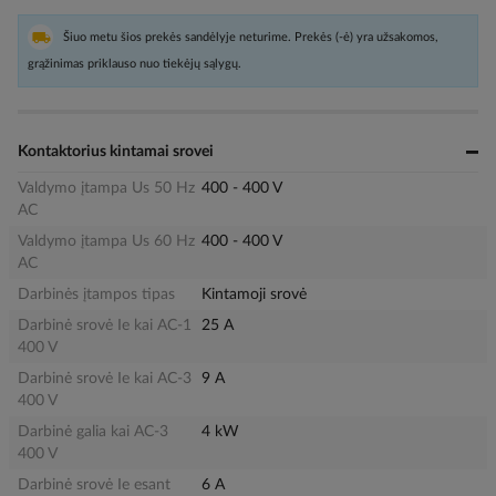
Šiuo metu šios prekės sandėlyje neturime. Prekės (-ė) yra užsakomos,
grąžinimas priklauso nuo tiekėjų sąlygų.
Kontaktorius kintamai srovei
Valdymo įtampa Us 50 Hz
400 - 400 V
AC
Valdymo įtampa Us 60 Hz
400 - 400 V
AC
Darbinės įtampos tipas
Kintamoji srovė
Darbinė srovė Ie kai AC-1
25 A
400 V
Darbinė srovė Ie kai AC-3
9 A
400 V
Darbinė galia kai AC-3
4 kW
400 V
Darbinė srovė Ie esant
6 A