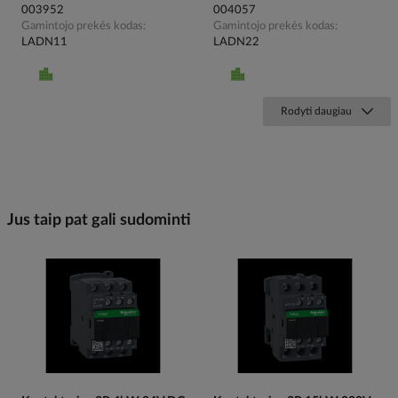
003952
004057
Gamintojo prekės kodas
Gamintojo prekės kodas
LADN11
LADN22
Rodyti daugiau
Jus taip pat gali sudominti