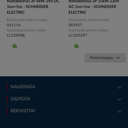
Kontaktorius 3P 4kW 24V DC
Kontaktorius 3P 15kW 230V
1no+1nc - SCHNEIDER
AC 1no+1nc - SCHNEIDER
ELECTRIC
ELECTRIC
Elektrobalt prekės kodas
Elektrobalt prekės kodas
011114
003957
Gamintojo prekės kodas
Gamintojo prekės kodas
LC1D09BL
LC1D32P7
Rodyti daugiau
NAUDINGA
SĄLYGOS
REKVIZITAI