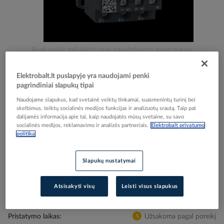
Skip
Reali prekė gali skirtis nuo pavaizduotos nuotraukoje
to
Kontaktorius 3P 4kW 400V AC 1no+1nc LC1D
the
Elektrobalt.lt puslapyje yra naudojami penki
beginning
TeSys - SCHNEIDER ELECTRIC
pagrindiniai slapukų tipai
of
the
Naudojame slapukus, kad svetainė veiktų tinkamai, suasmenintų turinį bei
skelbimus, teiktų socialinės medijos funkcijas ir analizuotų srautą. Taip pat
images
Elektrobalt prekės kodas
059559
dalijamės informacija apie tai, kaip naudojatės mūsų svetaine, su savo
gallery
EAN kodas
3389110349122
socialinės medijos, reklamavimo ir analizės partneriais.
Elektrobalt privatumo
politika
Gamintojo prekės kodas
LC1D09V7
Prisijunkite, norėdami pamatyti kainas
Slapukų nustatymai
Įtraukti į palyginimą
Atsisakyti visų
Leisti visus slapukus
Pristatymo laikas
Užsakoma pagal poreikį