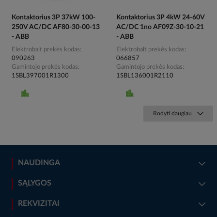
Kontaktorius 3P 37kW 100-
Kontaktorius 3P 4kW 24-60V
250V AC/DC AF80-30-00-13
AC/DC 1no AF09Z-30-10-21
- ABB
- ABB
Elektrobalt prekės kodas
Elektrobalt prekės kodas
090263
066857
Gamintojo prekės kodas
Gamintojo prekės kodas
1SBL397001R1300
1SBL136001R2110
Rodyti daugiau
NAUDINGA
SĄLYGOS
REKVIZITAI