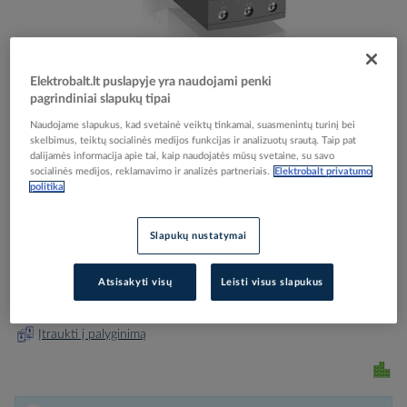
Elektrobalt.lt puslapyje yra naudojami penki
Skip
Reali prekė gali skirtis nuo pavaizduotos nuotraukoje
pagrindiniai slapukų tipai
to
Kontaktorius 3P 30kW 100-250V AC/DC AF65-30-
Naudojame slapukus, kad svetainė veiktų tinkamai, suasmenintų turinį bei
the
skelbimus, teiktų socialinės medijos funkcijas ir analizuotų srautą. Taip pat
beginning
00-13 - ABB
dalijamės informacija apie tai, kaip naudojatės mūsų svetaine, su savo
of
socialinės medijos, reklamavimo ir analizės partneriais.
Elektrobalt privatumo
the
politika
images
Elektrobalt prekės kodas
090264
gallery
EAN kodas
3471523132634
Slapukų nustatymai
Gamintojo prekės kodas
1SBL387001R1300
Atsisakyti visų
Leisti visus slapukus
Prisijunkite, norėdami pamatyti kainas
Įtraukti į palyginimą