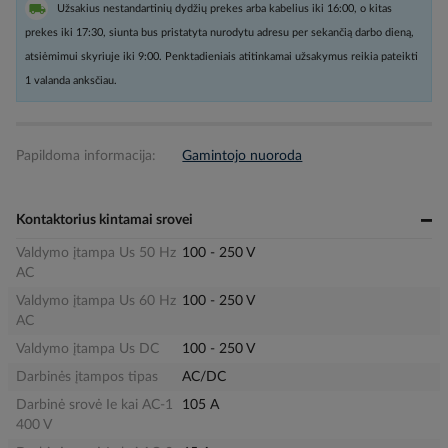
Užsakius nestandartinių dydžių prekes arba kabelius iki 16:00, o kitas
prekes iki 17:30, siunta bus pristatyta nurodytu adresu per sekančią darbo dieną,
atsiėmimui skyriuje iki 9:00. Penktadieniais atitinkamai užsakymus reikia pateikti
1 valanda anksčiau.
Papildoma informacija:
Gamintojo nuoroda
Kontaktorius kintamai srovei
Valdymo įtampa Us 50 Hz
100 - 250 V
AC
Valdymo įtampa Us 60 Hz
100 - 250 V
AC
Valdymo įtampa Us DC
100 - 250 V
Darbinės įtampos tipas
AC/DC
Darbinė srovė Ie kai AC-1
105 A
400 V