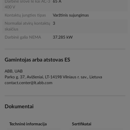
Darbinė srovė Ie kai AC-3
65 A
400 V
Kontaktų jungties tipas
Varžtinis sujungimas
Normaliai atvirų kontaktų
3
skaičius
Darbinė galia NEMA
37.285 kW
Gamintojas arba atstovas ES
ABB, UAB
Parko g. 37, Avižieniai, LT-14198 Vilniaus r. sav., Lietuva
contact.center@lt.abb.com
Dokumentai
Techninė informacija
Sertifikatai