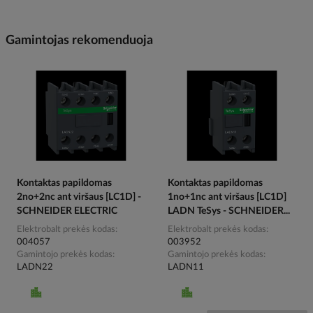
Gamintojas rekomenduoja
Kontaktas papildomas
Kontaktas papildomas
2no+2nc ant viršaus [LC1D] -
1no+1nc ant viršaus [LC1D]
SCHNEIDER ELECTRIC
LADN TeSys - SCHNEIDER...
Elektrobalt prekės kodas
Elektrobalt prekės kodas
004057
003952
Gamintojo prekės kodas
Gamintojo prekės kodas
LADN22
LADN11