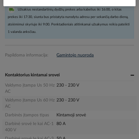
Užsakius nestandartinių dydžių prekes arba kabelius iki 16:00, o kitas
prekes iki 17:30, siunta bus pristatyta nurodytu adresu per sekančią darbo dieną,
atsiėmimui skyriuje iki 9:00. Penktadieniais atitinkamai užsakymus reikia pateikti
1 valanda anksčiau.
Papildoma informacija:
Gamintojo nuoroda
Kontaktorius kintamai srovei
Valdymo įtampa Us 50 Hz
230 - 230 V
AC
Valdymo įtampa Us 60 Hz
230 - 230 V
AC
Darbinės įtampos tipas
Kintamoji srovė
Darbinė srovė Ie kai AC-1
80 A
400 V
Darbinė srovė Ie kai AC-3
50 A