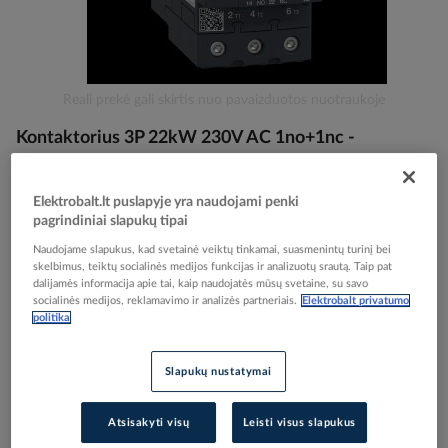
Skip
Reali prekė gali skirtis nuo pavaizduotos nuotraukoje
to
Kontaktorius 3P 22kW 230V AC 1no+1nc -
the
beginning
SCHNEIDER ELECTRIC
of
the
Elektrobalt.lt puslapyje yra naudojami penki
images
pagrindiniai slapukų tipai
Elektrobalt prekės kodas
056564
gallery
EAN kodas
3389119408707
Naudojame slapukus, kad svetainė veiktų tinkamai, suasmenintų turinį bei
skelbimus, teiktų socialinės medijos funkcijas ir analizuotų srautą. Taip pat
Gamintojo prekės kodas
LC1D50AP7
dalijamės informacija apie tai, kaip naudojatės mūsų svetaine, su savo
socialinės medijos, reklamavimo ir analizės partneriais.
Elektrobalt privatumo
Prisijunkite, norėdami pamatyti kainas
politika
Įtraukti į palyginimą
Slapukų nustatymai
Atsisakyti visų
Leisti visus slapukus