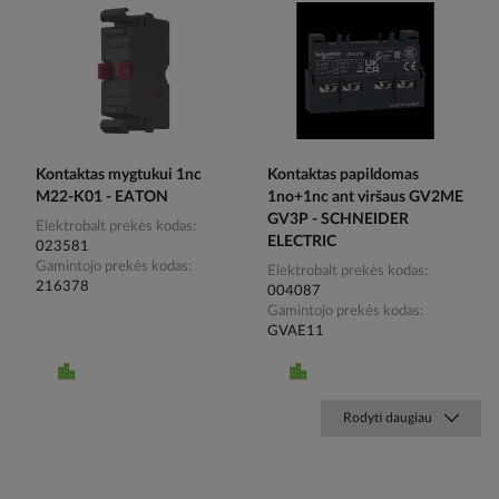
Kontaktas mygtukui 1nc
Kontaktas papildomas
M22-K01 - EATON
1no+1nc ant viršaus GV2ME
GV3P - SCHNEIDER
Elektrobalt prekės kodas
ELECTRIC
023581
Gamintojo prekės kodas
Elektrobalt prekės kodas
216378
004087
Gamintojo prekės kodas
GVAE11
Rodyti daugiau