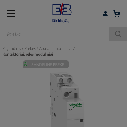
Prisijungti / r
Pagrindinis
Prekės
Aparatai moduliniai
Kontaktoriai, relės moduliniai
Skip
to
the
end
of
the
images
gallery