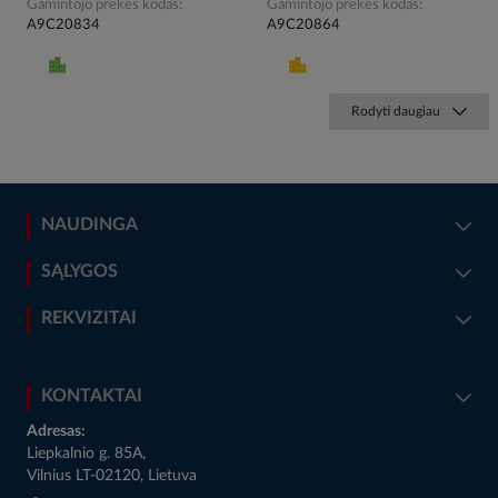
Gamintojo prekės kodas
Gamintojo prekės kodas
A9C20834
A9C20864
Rodyti daugiau
NAUDINGA
SĄLYGOS
REKVIZITAI
KONTAKTAI
Adresas:
Liepkalnio g. 85A,
Vilnius LT-02120, Lietuva