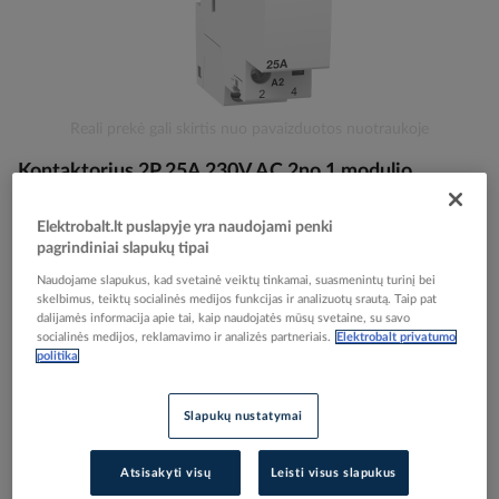
Skip
Reali prekė gali skirtis nuo pavaizduotos nuotraukoje
to
Kontaktorius 2P 25A 230V AC 2no 1 modulio
the
beginning
iCT25A Acti9 - SCHNEIDER ELECTRIC
of
Elektrobalt.lt puslapyje yra naudojami penki
the
pagrindiniai slapukų tipai
images
Elektrobalt prekės kodas
067869
Naudojame slapukus, kad svetainė veiktų tinkamai, suasmenintų turinį bei
gallery
EAN kodas
3606480088575
skelbimus, teiktų socialinės medijos funkcijas ir analizuotų srautą. Taip pat
dalijamės informacija apie tai, kaip naudojatės mūsų svetaine, su savo
Gamintojo prekės kodas
A9C20732
socialinės medijos, reklamavimo ir analizės partneriais.
Elektrobalt privatumo
politika
Prisijunkite, norėdami pamatyti kainas
Slapukų nustatymai
Įtraukti į palyginimą
Atsisakyti visų
Leisti visus slapukus