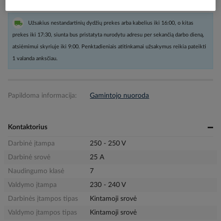
Užsakius nestandartinių dydžių prekes arba kabelius iki 16:00, o kitas
prekes iki 17:30, siunta bus pristatyta nurodytu adresu per sekančią darbo dieną,
atsiėmimui skyriuje iki 9:00. Penktadieniais atitinkamai užsakymus reikia pateikti
1 valanda anksčiau.
Papildoma informacija:
Gamintojo nuoroda
Kontaktorius
Darbinė įtampa
250 - 250 V
Darbinė srovė
25 A
Naudingumo klasė
7
Valdymo įtampa
230 - 240 V
Darbinės įtampos tipas
Kintamoji srovė
Valdymo įtampos tipas
Kintamoji srovė