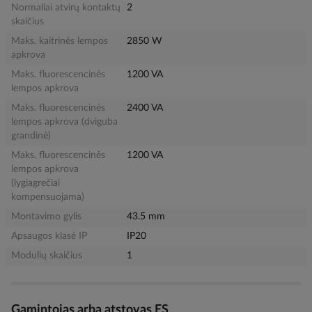
Normaliai atvirų kontaktų
2
skaičius
Maks. kaitrinės lempos
2850 W
apkrova
Maks. fluorescencinės
1200 VA
lempos apkrova
Maks. fluorescencinės
2400 VA
lempos apkrova (dviguba
grandinė)
Maks. fluorescencinės
1200 VA
lempos apkrova
(lygiagrečiai
kompensuojama)
Montavimo gylis
43.5 mm
Apsaugos klasė IP
IP20
Modulių skaičius
1
Gamintojas arba atstovas ES