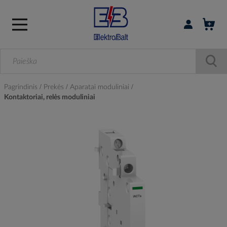
Prisijungti / r
Pagrindinis
Prekės
Aparatai moduliniai
Kontaktoriai, relės moduliniai
Skip
to
the
end
of
the
images
gallery