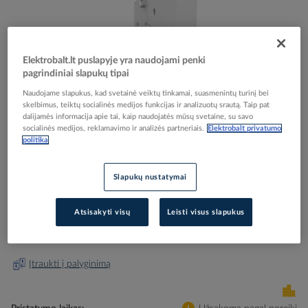
Elektrobalt.lt puslapyje yra naudojami penki
pagrindiniai slapukų tipai
Skip
Reali prekė gali skirtis nuo pavaizduotos nuotraukoje
to
Naudojame slapukus, kad svetainė veiktų tinkamai, suasmenintų turinį bei
Kontaktas papildomas 2no ant šono 0.5 modulio
skelbimus, teiktų socialinės medijos funkcijas ir analizuotų srautą. Taip pat
the
dalijamės informacija apie tai, kaip naudojatės mūsų svetaine, su savo
beginning
iACTs Acti9 - SCHNEIDER ELECTRIC
socialinės medijos, reklamavimo ir analizės partneriais.
Elektrobalt privatumo
of
politika
the
images
Elektrobalt prekės kodas
520904
gallery
Slapukų nustatymai
EAN kodas
3606480096297
Gamintojo prekės kodas
A9C15916
Atsisakyti visų
Leisti visus slapukus
Prisijunkite, norėdami pamatyti kainas
Įtraukti į palyginimą