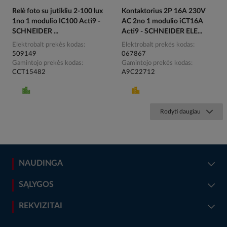
Relė foto su jutikliu 2-100 lux
Kontaktorius 2P 16A 230V
1no 1 modulio IC100 Acti9 -
AC 2no 1 modulio iCT16A
SCHNEIDER ...
Acti9 - SCHNEIDER ELE...
Elektrobalt prekės kodas
Elektrobalt prekės kodas
509149
067867
Gamintojo prekės kodas
Gamintojo prekės kodas
CCT15482
A9C22712
Rodyti daugiau
NAUDINGA
SĄLYGOS
REKVIZITAI