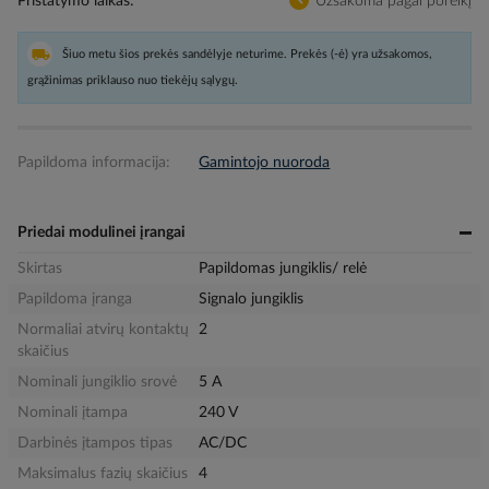
Pristatymo laikas
Užsakoma pagal poreikį
Šiuo metu šios prekės sandėlyje neturime. Prekės (-ė) yra užsakomos,
grąžinimas priklauso nuo tiekėjų sąlygų.
Papildoma informacija:
Gamintojo nuoroda
Priedai modulinei įrangai
Skirtas
Papildomas jungiklis/ relė
Papildoma įranga
Signalo jungiklis
Normaliai atvirų kontaktų
2
skaičius
Nominali jungiklio srovė
5 A
Nominali įtampa
240 V
Darbinės įtampos tipas
AC/DC
Maksimalus fazių skaičius
4