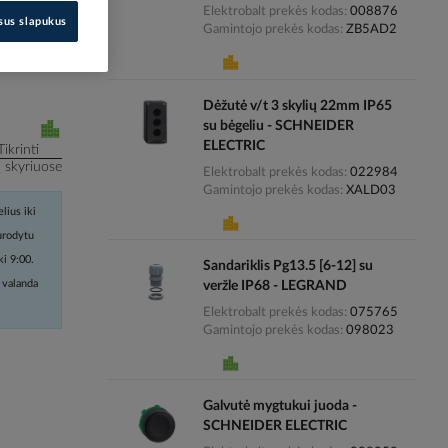
Elektrobalt prekės kodas
008876
isus slapukus
Gamintojo prekės kodas
ZB5AD2
i kainas
Dėžutė v/t 3 skylių 22mm IP65
su bėgeliu - SCHNEIDER
ELECTRIC
Tikrinti
į skyriuose
Elektrobalt prekės kodas
022984
Gamintojo prekės kodas
XALD03
lius iki
nurodytu
ki 9:00.
Sandariklis Pg13.5 [6-12] su
 valanda
veržle IP68 - LEGRAND
Elektrobalt prekės kodas
075765
Gamintojo prekės kodas
098023
Galvutė mygtukui juoda -
SCHNEIDER ELECTRIC