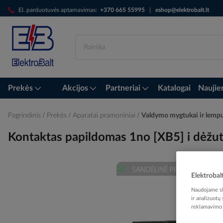
Skip
El. parduotuvės aptarnavimas:
+370 665 55995
|
eshop@elektrobalt.lt
to
Content
Prekės
Akcijos
Partneriai
Katalogai
Naujie
Pagrindinis
Prekės
Aparatai pramoniniai
Valdymo mygtukai ir lemp
Kontaktas papildomas 1no [XB5] i dėž
Elektrobal
Skip
Naudojame sla
to
ir analizuotų
the
reklamavimo i
end
of