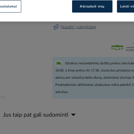
nustatymai
Atsisakyti visų
Leisti v
Prisijunkite, norėdami pamatyt
Įtraukti į palyginimą
kiek
Užsakius nestandartinių dydžių prekes arba kabe
16:00, o kitas prekes iki 17:30, siunta bus pristatyta 
adresu per sekančią darbo dieną, atsiėmimui skyriuje i
Penktadieniais atitinkamai užsakymus reikia pateikti 1
anksčiau.
oje
Jus taip pat gali sudominti