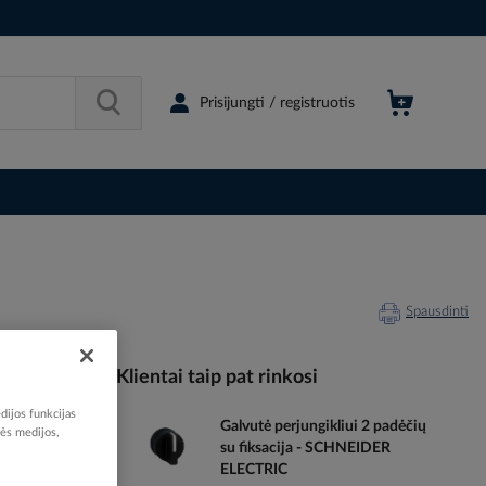
Prisijungti / registruotis
Spausdinti
Klientai taip pat rinkosi
dijos funkcijas
Galvutė perjungikliui 2 padėčių
022241
nės medijos,
su fiksacija - SCHNEIDER
10115079
ELECTRIC
ZENL1111