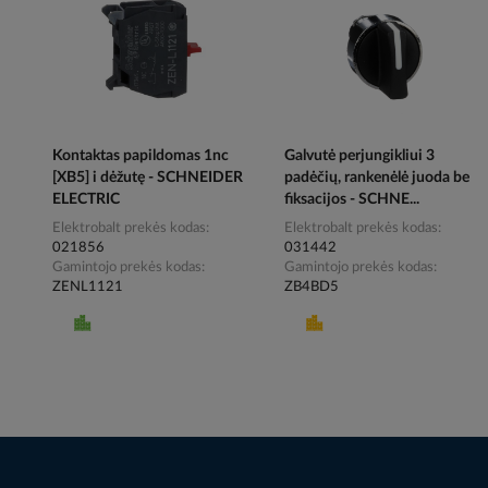
Kontaktas papildomas 1nc
Galvutė perjungikliui 3
[XB5] i dėžutę - SCHNEIDER
padėčių, rankenėlė juoda be
ELECTRIC
fiksacijos - SCHNE...
Elektrobalt prekės kodas
Elektrobalt prekės kodas
021856
031442
Gamintojo prekės kodas
Gamintojo prekės kodas
ZENL1121
ZB4BD5