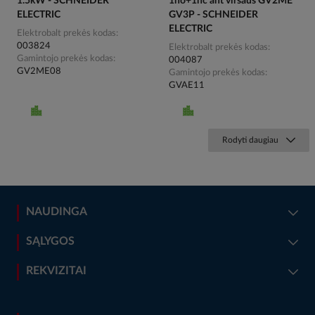
1.5kW - SCHNEIDER
1no+1nc ant viršaus GV2ME
ELECTRIC
GV3P - SCHNEIDER
ELECTRIC
Elektrobalt prekės kodas
003824
Elektrobalt prekės kodas
Gamintojo prekės kodas
004087
GV2ME08
Gamintojo prekės kodas
GVAE11
Rodyti daugiau
NAUDINGA
SĄLYGOS
REKVIZITAI