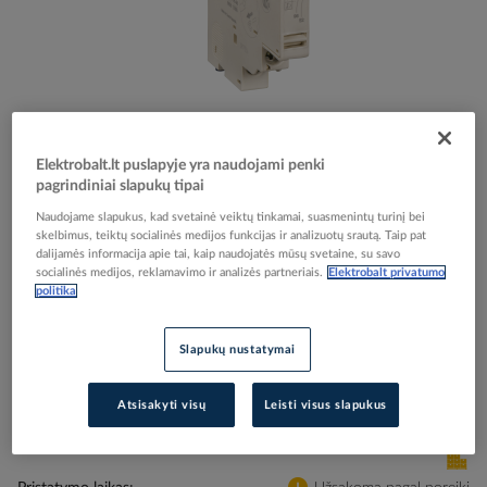
Skip
Reali prekė gali skirtis nuo pavaizduotos nuotraukoje
to
Elektrobalt.lt puslapyje yra naudojami penki
Kontaktas papildomas 1no (klaidos)+1no ant šono -
the
pagrindiniai slapukų tipai
beginning
SCHNEIDER ELECTRIC
of
Naudojame slapukus, kad svetainė veiktų tinkamai, suasmenintų turinį bei
the
skelbimus, teiktų socialinės medijos funkcijas ir analizuotų srautą. Taip pat
dalijamės informacija apie tai, kaip naudojatės mūsų svetaine, su savo
images
Elektrobalt prekės kodas
037216
socialinės medijos, reklamavimo ir analizės partneriais.
Elektrobalt privatumo
gallery
EAN kodas
3389110343557
politika
Gamintojo prekės kodas
GVAD1010
Slapukų nustatymai
Prisijunkite, norėdami pamatyti kainas
Atsisakyti visų
Leisti visus slapukus
Įtraukti į palyginimą