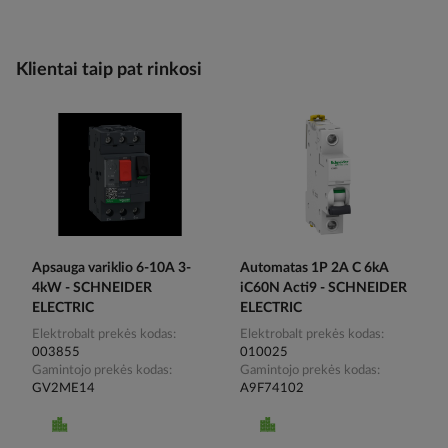
Klientai taip pat rinkosi
Apsauga variklio 6-10A 3-
Automatas 1P 2A C 6kA
4kW - SCHNEIDER
iC60N Acti9 - SCHNEIDER
ELECTRIC
ELECTRIC
Elektrobalt prekės kodas
Elektrobalt prekės kodas
003855
010025
Gamintojo prekės kodas
Gamintojo prekės kodas
GV2ME14
A9F74102