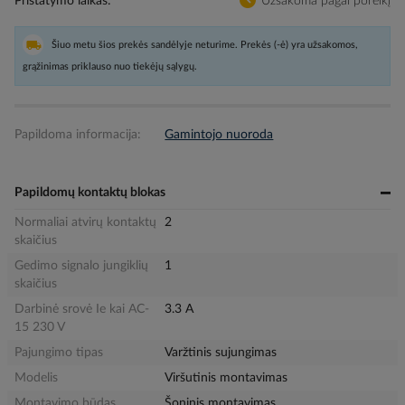
Pristatymo laikas
Užsakoma pagal poreikį
Šiuo metu šios prekės sandėlyje neturime. Prekės (-ė) yra užsakomos,
grąžinimas priklauso nuo tiekėjų sąlygų.
Papildoma informacija:
Gamintojo nuoroda
Papildomų kontaktų blokas
Normaliai atvirų kontaktų
2
skaičius
Gedimo signalo jungiklių
1
skaičius
Darbinė srovė Ie kai AC-
3.3 A
15 230 V
Pajungimo tipas
Varžtinis sujungimas
Modelis
Viršutinis montavimas
Montavimo būdas
Šoninis montavimas