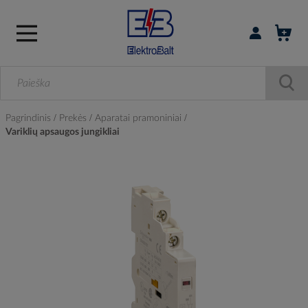
Prisijungti / r
Pagrindinis
Prekės
Aparatai pramoniniai
Variklių apsaugos jungikliai
Skip
to
the
end
of
the
images
gallery