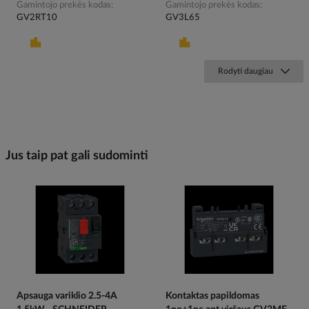
Gamintojo prekės kodas
Gamintojo prekės kodas
GV2RT10
GV3L65
Rodyti daugiau
Jus taip pat gali sudominti
Apsauga variklio 2.5-4A
Kontaktas papildomas