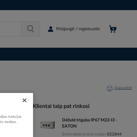
Prisijungti / registruotis
Spausdinti
Klientai taip pat rinkosi
dijos funkcijas
Dėžutė triguba IP67 M22-I3 -
024392
nės medijos,
EATON
81846146
Elektrobalt prekės kodas
022844
216380