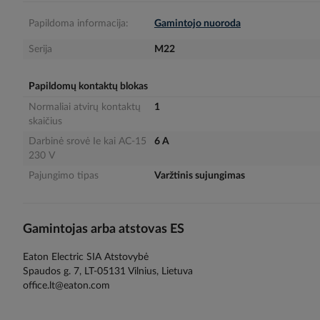
gallery
Papildoma informacija:
Gamintojo nuoroda
Serija
M22
Papildomų kontaktų blokas
Normaliai atvirų kontaktų
1
skaičius
Darbinė srovė Ie kai AC-15
6 A
230 V
Pajungimo tipas
Varžtinis sujungimas
Gamintojas arba atstovas ES
Eaton Electric SIA Atstovybė
Spaudos g. 7, LT-05131 Vilnius, Lietuva
office.lt@eaton.com