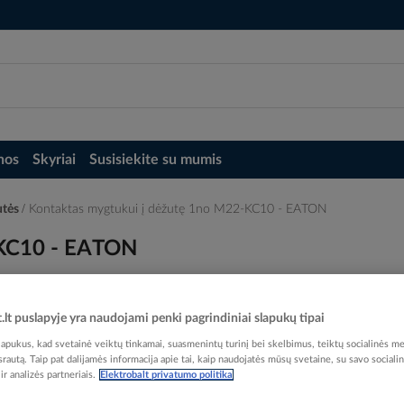
nos
Skyriai
Susisiekite su mumis
utės
Kontaktas mygtukui į dėžutę 1no M22-KC10 - EATON
-KC10 - EATON
t.lt puslapyje yra naudojami penki pagrindiniai slapukų tipai
pukus, kad svetainė veiktų tinkamai, suasmenintų turinį bei skelbimus, teiktų socialinės me
Elektrobalt prekės kodas
 srautą. Taip pat dalijamės informacija apie tai, kaip naudojatės mūsų svetaine, su savo sociali
r analizės partneriais.
Elektrobalt privatumo politika
EAN kodas
40150
Gamintojo prekės kodas