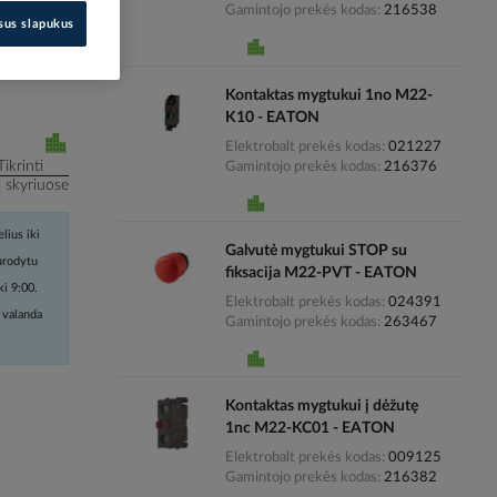
Gamintojo prekės kodas
216538
isus slapukus
i kainas
Kontaktas mygtukui 1no M22-
K10 - EATON
Elektrobalt prekės kodas
021227
Tikrinti
Gamintojo prekės kodas
216376
į skyriuose
lius iki
Galvutė mygtukui STOP su
nurodytu
fiksacija M22-PVT - EATON
ki 9:00.
Elektrobalt prekės kodas
024391
 valanda
Gamintojo prekės kodas
263467
Kontaktas mygtukui į dėžutę
1nc M22-KC01 - EATON
Elektrobalt prekės kodas
009125
Gamintojo prekės kodas
216382