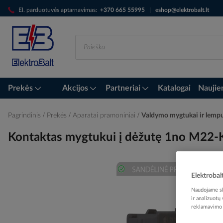
Skip
El. parduotuvės aptarnavimas:
+370 665 55995
|
eshop@elektrobalt.lt
to
Content
Prekės
Akcijos
Partneriai
Katalogai
Naujie
Pagrindinis
Prekės
Aparatai pramoniniai
Valdymo mygtukai ir lemp
Kontaktas mygtukui į dėžutę 1no M22
Elektrobal
Skip
Naudojame sla
to
ir analizuotų
the
reklamavimo i
end
of