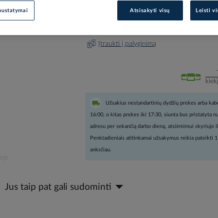
nustatymai
Atsisakyti visų
Leisti v
Prisijunkite, norėdami pamatyt
Įtraukti į palyginimą
kiek
Užsakius nestandartinių dydžių prekes arba kabe
16:00, o kitas prekes iki 17:30, siunta bus pristatyta 
adresu per sekančią darbo dieną, atsiėmimui skyriuje i
Penktadieniais atitinkamai užsakymus reikia pateikti 1
anksčiau.
oje
Jus taip pat gali sudominti