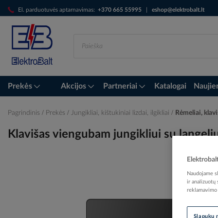
Skip
El. parduotuvės aptarnavimas:
+370 665 55995
|
eshop@elektrobalt.lt
to
Content
Prekės
Akcijos
Partneriai
Katalogai
Naujie
Pagrindinis
Prekės
Jungikliai, kištukiniai lizdai, ilgikliai
Rėmeliai, klavi
Klavišas viengubam jungikliui su lange
Elektrobal
Naudojame sla
Skip
ir analizuotų
to
reklamavimo i
the
end
of
Slapukų 