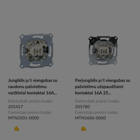
Jungiklis p/t viengubas su
Perjungiklis p/t viengubas su
raudonu pašvietimu
pašvietimu užspaudžiami
varžtiniai kontaktai 16A...
kontaktai 16A 25...
Elektrobalt prekės kodas
Elektrobalt prekės kodas
205427
205780
Gamintojo prekės kodas
Gamintojo prekės kodas
MTN3501-0000
MTN3606-0000