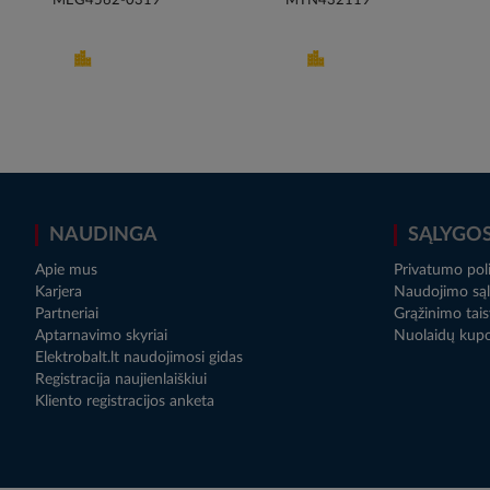
MEG4562-0319
MTN432119
NAUDINGA
SĄLYGO
Apie mus
Privatumo poli
Karjera
Naudojimo sąl
Partneriai
Grąžinimo tais
Aptarnavimo skyriai
Nuolaidų kup
Elektrobalt.lt naudojimosi gidas
Registracija naujienlaiškiui
Kliento registracijos anketa