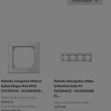
Rodyti daugiau
Rėmelis viengubas Melsvai
Rėmelis keturgubas stiklas
baltas blizgus RAL9010
briliantinė balta M-
SYSTEM M - SCHNEIDER ...
ELEGANCE - SCHNEIDER
EL...
Elektrobalt prekės kodas
058113
Elektrobalt prekės kodas
Gamintojo prekės kodas
129146