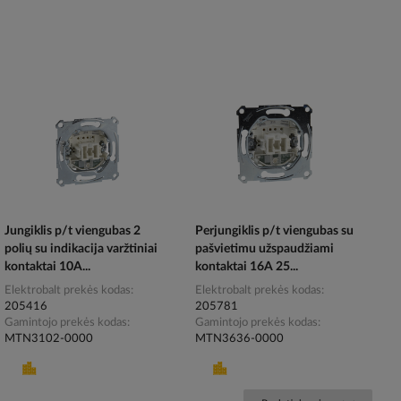
Jungiklis p/t viengubas 2
Perjungiklis p/t viengubas su
polių su indikacija varžtiniai
pašvietimu užspaudžiami
kontaktai 10A...
kontaktai 16A 25...
Elektrobalt prekės kodas
Elektrobalt prekės kodas
205416
205781
Gamintojo prekės kodas
Gamintojo prekės kodas
MTN3102-0000
MTN3636-0000