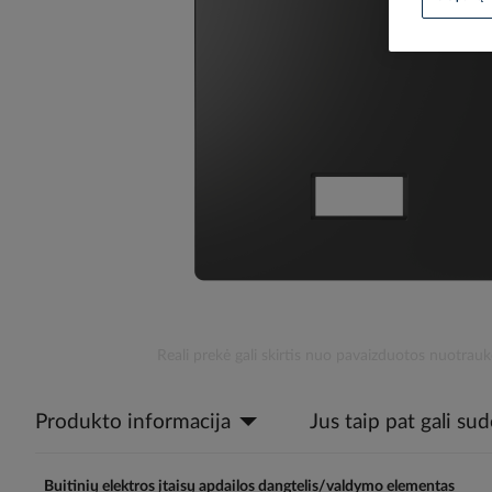
the
images
gallery
Skip
Reali prekė gali skirtis nuo pavaizduotos nuotrauk
to
the
Produkto informacija
Jus taip pat gali su
beginning
of
the
images
Buitinių elektros įtaisų apdailos dangtelis/valdymo elementas