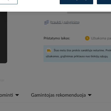
Prisijunkite, norėdami pamatyt
Įtraukti į palyginimą
Pristatymo laikas
Užsakoma pag
Šiuo metu šios prekės sandėlyje neturime. Prek
užsakomos, grąžinimas priklauso nuo tiekėjų sąlygų.
oje
dominti
Gamintojas rekomenduoja