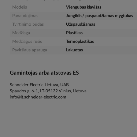
gallery
Modelis
Viengubas klavišas
Panaudojimas
Jungiklis/ paspaudžiamas mygtukas
Tvirtinimo būdas
Užspaudžiamas
Medžiaga
Plastikas
Medžiagos rūšis
Termoplastikas
Paviršiaus apsauga
Lakuotas
Gamintojas arba atstovas ES
Schneider Electric Lietuva, UAB
Spaudos g. 6-1, LT-05132 Vilnius, Lietuva
info@lt.schneider-electric.com