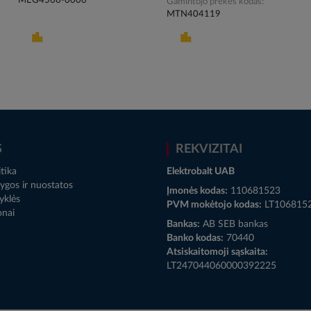
MEG4566-0006
Gamintojo prekės kodas
MTN404119
S
REKVIZITAI
tika
Elektrobalt UAB
ygos ir nuostatos
Įmonės kodas:
110681523
yklės
PVM mokėtojo kodas:
LT106815
onai
Bankas:
AB SEB bankas
Banko kodas:
70440
Atsiskaitomoji sąskaita:
LT247044060000392225