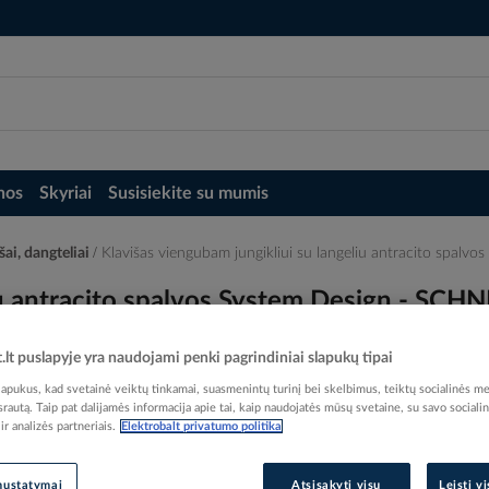
nos
Skyriai
Susisiekite su mumis
šai, dangteliai
Klavišas viengubam jungikliui su langeliu antracito spa
liu antracito spalvos System Design - SC
t.lt puslapyje yra naudojami penki pagrindiniai slapukų tipai
pukus, kad svetainė veiktų tinkamai, suasmenintų turinį bei skelbimus, teiktų socialinės me
 srautą. Taip pat dalijamės informacija apie tai, kaip naudojatės mūsų svetaine, su savo sociali
r analizės partneriais.
Elektrobalt privatumo politika
Elektrobalt prekės kodas
EAN kodas
36064
Gamintojo prekės kodas
MTN3
nustatymai
Atsisakyti visų
Leisti v