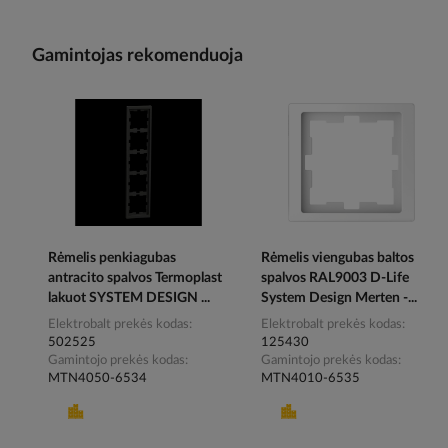
Gamintojas rekomenduoja
Rėmelis penkiagubas
Rėmelis viengubas baltos
antracito spalvos Termoplast
spalvos RAL9003 D-Life
lakuot SYSTEM DESIGN ...
System Design Merten -...
Elektrobalt prekės kodas
Elektrobalt prekės kodas
502525
125430
Gamintojo prekės kodas
Gamintojo prekės kodas
MTN4050-6534
MTN4010-6535