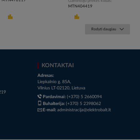
MTN478119
Gamintojo prekės kodas
MTN404419
Rodyti daugiau
KONTAKTAI
Adresas:
Liepkalnio g. 85A,
Vilnius LT-02120, Lietuva
219
Pardavimai:
(+370) 5 2660094
Buhalterija:
(+370) 5 2398062
E-mail:
administracija@elektrobalt.lt