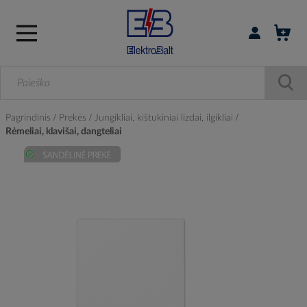
Prisijungti / r
Pagrindinis
Prekės
Jungikliai, kištukiniai lizdai, ilgikliai
Rėmeliai, klavišai, dangteliai
Skip
to
the
end
of
the
images
gallery