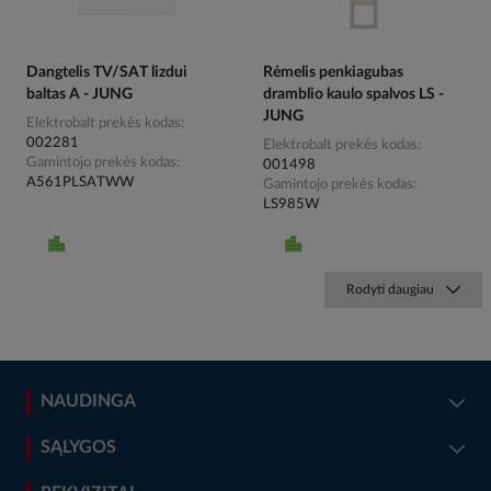
Dangtelis TV/SAT lizdui
Rėmelis penkiagubas
baltas A - JUNG
dramblio kaulo spalvos LS -
JUNG
Elektrobalt prekės kodas
002281
Elektrobalt prekės kodas
Gamintojo prekės kodas
001498
A561PLSATWW
Gamintojo prekės kodas
LS985W
Rodyti daugiau
NAUDINGA
SĄLYGOS