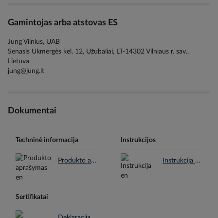
Gamintojas arba atstovas ES
Jung Vilnius, UAB
Senasis Ukmergės kel. 12, Užubaliai, LT-14302 Vilniaus r. sav.,
Lietuva
jung@jung.lt
Dokumentai
Techninė informacija
Instrukcijos
Produkto aprašymas en.pdf
Instrukcija en.pdf
Sertifikatai
Deklaracija REACH en.pdf