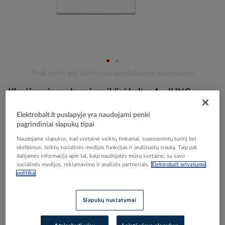
Skip
Reali prekė gali skirtis nuo pavaizduotos nuotraukoje
to
Klavišas viengubam jungikliui baltas A - JUNG
the
beginning
of
Elektrobalt.lt puslapyje yra naudojami penki
the
pagrindiniai slapukų tipai
Elektrobalt prekės kodas
002210
images
EAN kodas
4011377030459
Naudojame slapukus, kad svetainė veiktų tinkamai, suasmenintų turinį bei
gallery
Gamintojo prekės kodas
A590WW
skelbimus, teiktų socialinės medijos funkcijas ir analizuotų srautą. Taip pat
dalijamės informacija apie tai, kaip naudojatės mūsų svetaine, su savo
socialinės medijos, reklamavimo ir analizės partneriais.
Elektrobalt privatumo
Prisijunkite, norėdami pamatyti kainas
politika
Įtraukti į palyginimą
Slapukų nustatymai