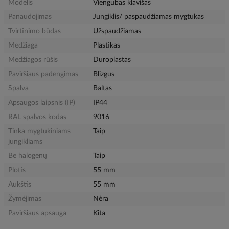
Modelis
Viengubas klavišas
Panaudojimas
Jungiklis/ paspaudžiamas mygtukas
Tvirtinimo būdas
Užspaudžiamas
Medžiaga
Plastikas
Medžiagos rūšis
Duroplastas
Paviršiaus padengimas
Blizgus
Spalva
Baltas
Apsaugos laipsnis (IP)
IP44
RAL spalvos kodas
9016
Tinka mygtukiniams
Taip
jungikliams
Be halogenų
Taip
Plotis
55 mm
Aukštis
55 mm
Žymėjimas
Nėra
Paviršiaus apsauga
Kita