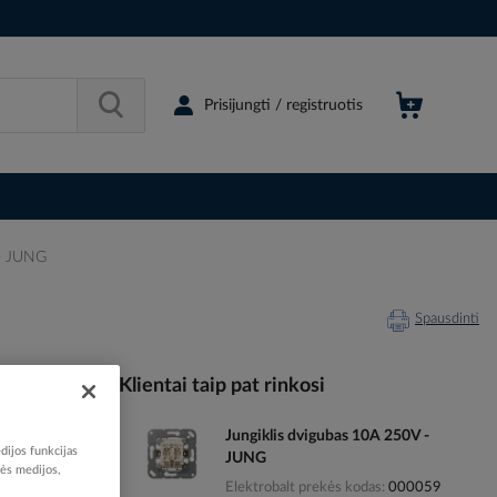
Prisijungti / registruotis
 - JUNG
Spausdinti
Klientai taip pat rinkosi
Jungiklis dvigubas 10A 250V -
101050
dijos funkcijas
JUNG
77127883
nės medijos,
Elektrobalt prekės kodas
000059
90BFANM