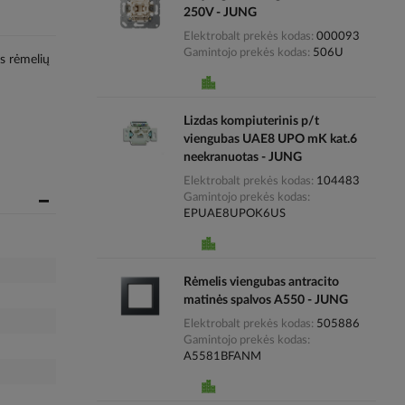
250V - JUNG
Elektrobalt prekės kodas
000093
Gamintojo prekės kodas
506U
os rėmelių
Lizdas kompiuterinis p/t
viengubas UAE8 UPO mK kat.6
neekranuotas - JUNG
Elektrobalt prekės kodas
104483
Gamintojo prekės kodas
EPUAE8UPOK6US
Rėmelis viengubas antracito
matinės spalvos A550 - JUNG
Elektrobalt prekės kodas
505886
Gamintojo prekės kodas
A5581BFANM