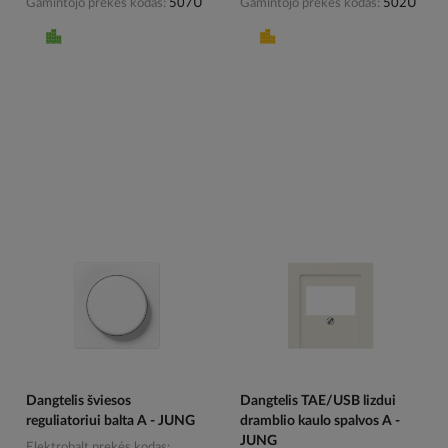
Gamintojo prekės kodas
507U
Gamintojo prekės kodas
502U
Dangtelis šviesos
Dangtelis TAE/USB lizdui
reguliatoriui balta A - JUNG
dramblio kaulo spalvos A -
JUNG
Elektrobalt prekės kodas