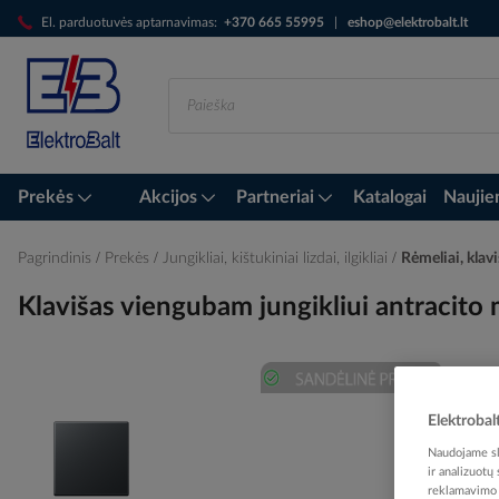
Skip
El. parduotuvės aptarnavimas:
+370 665 55995
|
eshop@elektrobalt.lt
to
Content
Prekės
Akcijos
Partneriai
Katalogai
Naujie
Pagrindinis
Prekės
Jungikliai, kištukiniai lizdai, ilgikliai
Rėmeliai, klavi
Klavišas viengubam jungikliui antracito
Skip
Elektrobal
to
the
Naudojame sla
end
ir analizuotų
reklamavimo i
of