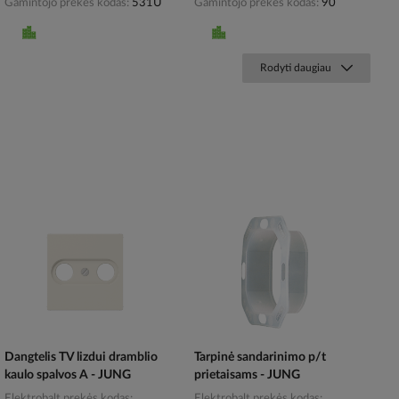
Gamintojo prekės kodas
531U
Gamintojo prekės kodas
90
Rodyti daugiau
Dangtelis TV lizdui dramblio
Tarpinė sandarinimo p/t
kaulo spalvos A - JUNG
prietaisams - JUNG
Elektrobalt prekės kodas
Elektrobalt prekės kodas