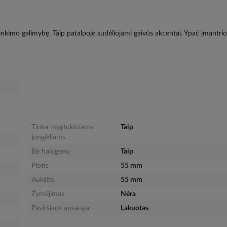
rinkimo galimybę. Taip patalpoje sudėliojami gaivūs akcentai. Ypač įmantri
Tinka mygtukiniams
Taip
jungikliams
Be halogenų
Taip
Plotis
55 mm
Aukštis
55 mm
Žymėjimas
Nėra
Paviršiaus apsauga
Lakuotas