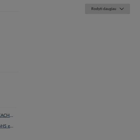
Rodyti daugiau
Deklaracija REACH en.pdf
Deklaracija RoHS en.pdf