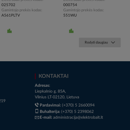
025702
000754
Gamintojo prekės kodas
Gamintojo prekės kodas
A561PLTV
551WU
Rodyti daugiau
KONTAKTAI
Adresas:
Liepkalnio g. 85A,
Vilnius LT-02120, Lietuva
219
Pardavimai:
(+370) 5 2660094
Buhalterija:
(+370) 5 2398062
E-mail:
administracija@elektrobalt.lt