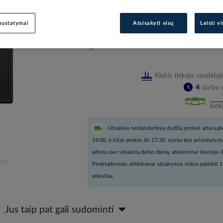
Prisijunkite, norėdami pamatyt
nustatymai
Atsisakyti visų
Leisti v
Įtraukti į palyginimą
Kiekis tiekėjo sandėlyj
4
darbo d
kiek
Užsakius nestandartinių dydžių prekes arba kabe
16:00, o kitas prekes iki 17:30, siunta bus pristatyta 
adresu per sekančią darbo dieną, atsiėmimui skyriuje i
oje
Penktadieniais atitinkamai užsakymus reikia pateikti 1
anksčiau.
Jus taip pat gali sudominti