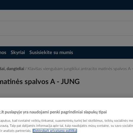
nos
Skyriai
Susisiekite su mumis
šai, dangteliai
Klavišas viengubam jungikliui antracito matinės spalvos A
 matinės spalvos A - JUNG
t.lt puslapyje yra naudojami penki pagrindiniai slapukų tipai
Elektrobalt prekės kodas
pukus, kad svetainė veiktų tinkamai, suasmenintų turinį bei skelbimus, teiktų socialinės me
EAN kodas
40113
 srautą. Taip pat dalijamės informacija apie tai, kaip naudojatės mūsų svetaine, su savo sociali
r analizės partneriais.
Elektrobalt privatumo politika
Gamintojo prekės kodas
A5