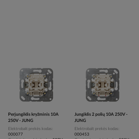
Perjungiklis kryžminis 10A
Jungiklis 2 polių 10A 250V -
250V - JUNG
JUNG
Elektrobalt prekės kodas
Elektrobalt prekės kodas
000077
000453