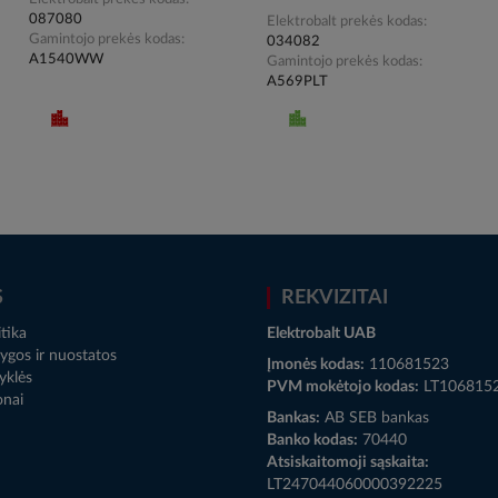
087080
Elektrobalt prekės kodas
Gamintojo prekės kodas
034082
A1540WW
Gamintojo prekės kodas
A569PLT
S
REKVIZITAI
tika
Elektrobalt UAB
ygos ir nuostatos
Įmonės kodas:
110681523
yklės
PVM mokėtojo kodas:
LT106815
onai
Bankas:
AB SEB bankas
Banko kodas:
70440
Atsiskaitomoji sąskaita:
LT247044060000392225