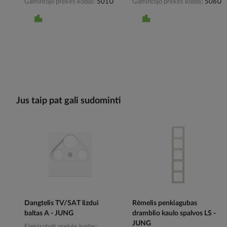
Gamintojo prekės kodas
501U
Gamintojo prekės kodas
506U
Jus taip pat gali sudominti
Dangtelis TV/SAT lizdui
Rėmelis penkiagubas
baltas A - JUNG
dramblio kaulo spalvos LS -
JUNG
Elektrobalt prekės kodas