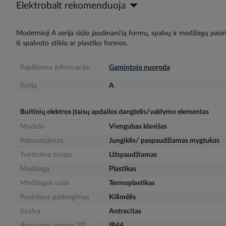
Elektrobalt rekomenduoja
gallery
Modernioji A serija siūlo jaudinančią formų, spalvų ir medžiagų pasi
iš spalvoto stiklo ar plastiko formos.
Papildoma informacija:
Gamintojo nuoroda
Serija
A
Buitinių elektros įtaisų apdailos dangtelis/valdymo elementas
Modelis
Viengubas klavišas
Panaudojimas
Jungiklis/ paspaudžiamas mygtukas
Tvirtinimo būdas
Užspaudžiamas
Medžiaga
Plastikas
Medžiagos rūšis
Termoplastikas
Paviršiaus padengimas
Kilimėlis
Spalva
Antracitas
Apsaugos laipsnis (IP)
IP44