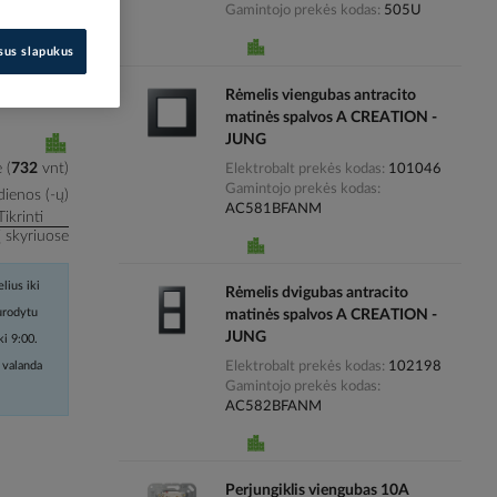
Gamintojo prekės kodas
505U
i kainas
isus slapukus
Rėmelis viengubas antracito
matinės spalvos A CREATION -
JUNG
Elektrobalt prekės kodas
101046
e
(
732
vnt
)
Gamintojo prekės kodas
ienos (-ų)
AC581BFANM
Tikrinti
į skyriuose
lius iki
Rėmelis dvigubas antracito
nurodytu
matinės spalvos A CREATION -
JUNG
ki 9:00.
Elektrobalt prekės kodas
102198
 valanda
Gamintojo prekės kodas
AC582BFANM
Perjungiklis viengubas 10A