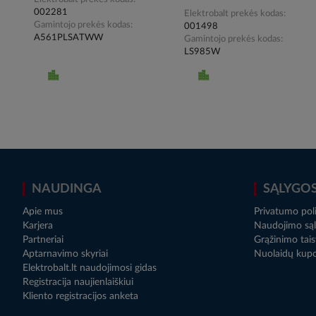
002281
Elektrobalt prekės kodas
Gamintojo prekės kodas
001498
A561PLSATWW
Gamintojo prekės kodas
LS985W
NAUDINGA
SĄLYGO
Apie mus
Privatumo poli
Karjera
Naudojimo sąl
Partneriai
Grąžinimo tais
Aptarnavimo skyriai
Nuolaidų kup
Elektrobalt.lt naudojimosi gidas
Registracija naujienlaiškiui
Kliento registracijos anketa