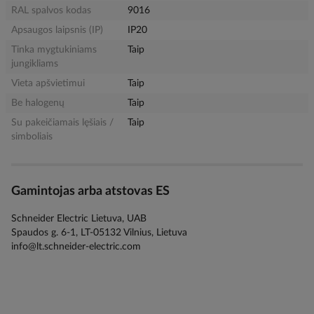
RAL spalvos kodas
9016
Apsaugos laipsnis (IP)
IP20
Tinka mygtukiniams
Taip
jungikliams
Vieta apšvietimui
Taip
Be halogenų
Taip
Su pakeičiamais lęšiais /
Taip
simboliais
Gamintojas arba atstovas ES
Schneider Electric Lietuva, UAB
Spaudos g. 6-1, LT-05132 Vilnius, Lietuva
info@lt.schneider-electric.com