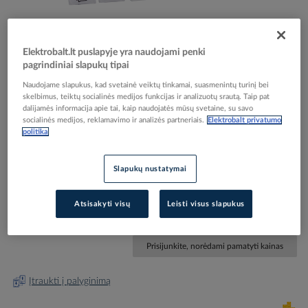
Elektrobalt.lt puslapyje yra naudojami penki
pagrindiniai slapukų tipai
Skip
Reali prekė gali skirtis nuo pavaizduotos nuotraukoje
Naudojame slapukus, kad svetainė veiktų tinkamai, suasmenintų turinį bei
to
skelbimus, teiktų socialinės medijos funkcijas ir analizuotų srautą. Taip pat
Klavišas viengubam jungikliui antibakterinis su
the
dalijamės informacija apie tai, kaip naudojatės mūsų svetaine, su savo
beginning
socialinės medijos, reklamavimo ir analizės partneriais.
Elektrobalt privatumo
langeliu baltas RAL9016 System M - SCHNEIDER
politika
of
ELECTRIC
the
images
Slapukų nustatymai
gallery
Elektrobalt prekės kodas
205515
EAN kodas
3606485094793
Atsisakyti visų
Leisti visus slapukus
Gamintojo prekės kodas
MTN432825
Prisijunkite, norėdami pamatyti kainas
Įtraukti į palyginimą