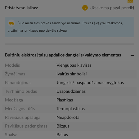
Pristatymo laikas
Užsakoma pagal poreikį
Šiuo metu šios prekės sandėlyje neturime. Prekės (-ė) yra užsakomos,
grąžinimas priklauso nuo tiekėjų sąlygų.
Buitinių elektros įtaisų apdailos dangtelis/valdymo elementas
Modelis
Viengubas klavišas
Žymėjimas
Įvairūs simboliai
Panaudojimas
Jungiklis/ paspaudžiamas mygtukas
Tvirtinimo būdas
Užspaudžiamas
Medžiaga
Plastikas
Medžiagos rūšis
Termoplastikas
Paviršiaus apsauga
Neapdorota
Paviršiaus padengimas
Blizgus
Spalva
Baltas