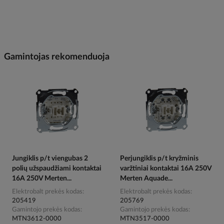
Gamintojas rekomenduoja
Jungiklis p/t viengubas 2
Perjungiklis p/t kryžminis
polių užspaudžiami kontaktai
varžtiniai kontaktai 16A 250V
16A 250V Merten...
Merten Aquade...
Elektrobalt prekės kodas
Elektrobalt prekės kodas
205419
205769
Gamintojo prekės kodas
Gamintojo prekės kodas
MTN3612-0000
MTN3517-0000