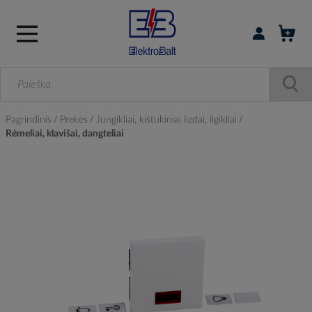
Prisijungti / r
Pagrindinis
Prekės
Jungikliai, kištukiniai lizdai, ilgikliai
Rėmeliai, klavišai, dangteliai
Skip
to
the
end
of
the
images
gallery