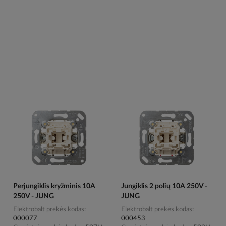
Perjungiklis kryžminis 10A
Jungiklis 2 polių 10A 250V -
250V - JUNG
JUNG
Elektrobalt prekės kodas
Elektrobalt prekės kodas
000077
000453