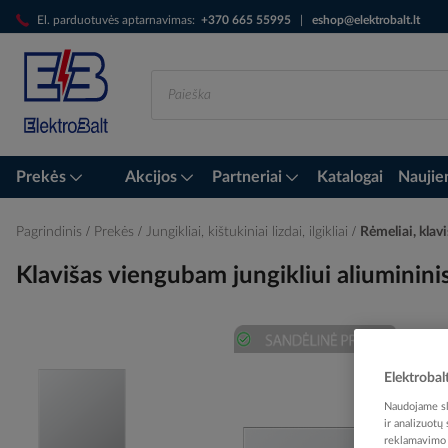
Skip
El. parduotuvės aptarnavimas:
+370 665 55995
|
eshop@elektrobalt.lt
to
Content
Prekės
Akcijos
Partneriai
Katalogai
Naujie
Pagrindinis
Prekės
Jungikliai, kištukiniai lizdai, ilgikliai
Rėmeliai, klavi
Klavišas viengubam jungikliui aliuminini
Skip
Elektrobal
to
the
Naudojame sla
end
ir analizuotų
reklamavimo i
of