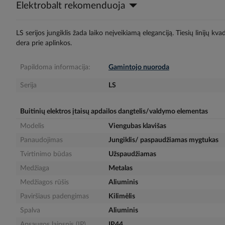
Elektrobalt rekomenduoja
gallery
LS serijos jungiklis žada laiko neįveikiamą eleganciją. Tiesių linijų 
dera prie aplinkos.
Papildoma informacija:
Gamintojo nuoroda
Serija
LS
Buitinių elektros įtaisų apdailos dangtelis/valdymo elementas
Modelis
Viengubas klavišas
Panaudojimas
Jungiklis/ paspaudžiamas mygtukas
Tvirtinimo būdas
Užspaudžiamas
Medžiaga
Metalas
Medžiagos rūšis
Aliuminis
Paviršiaus padengimas
Kilimėlis
Spalva
Aliuminis
Apsaugos laipsnis (IP)
IP44