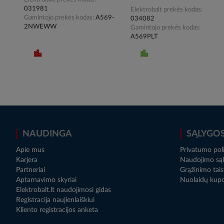
031981
Elektrobalt prekės kodas
Gamintojo prekės kodas
A569-
034082
2NWEWW
Gamintojo prekės kodas
A569PLT
NAUDINGA
SĄLYGO
Apie mus
Privatumo poli
Karjera
Naudojimo sąl
Partneriai
Grąžinimo tais
Aptarnavimo skyriai
Nuolaidų kup
Elektrobalt.lt naudojimosi gidas
Registracija naujienlaiškiui
Kliento registracijos anketa