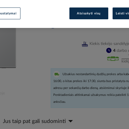
Prisijunkite, norėdami pamatyt
nustatymai
Atsisakyti visų
Leisti v
Įtraukti į palyginimą
Kiekis tiekėjo sandėlyj
4
darbo d
kiek
Užsakius nestandartinių dydžių prekes arba kabe
16:00, o kitas prekes iki 17:30, siunta bus pristatyta 
adresu per sekančią darbo dieną, atsiėmimui skyriuje i
oje
Penktadieniais atitinkamai užsakymus reikia pateikti 1
anksčiau.
Jus taip pat gali sudominti