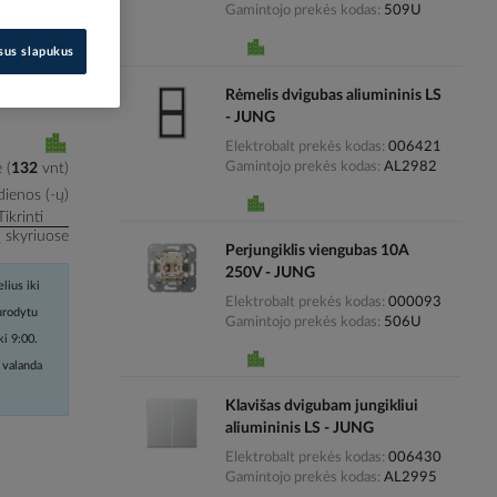
Gamintojo prekės kodas
509U
i kainas
isus slapukus
Rėmelis dvigubas aliumininis LS
- JUNG
Elektrobalt prekės kodas
006421
Gamintojo prekės kodas
AL2982
e
(
132
vnt
)
ienos (-ų)
Tikrinti
į skyriuose
Perjungiklis viengubas 10A
250V - JUNG
lius iki
Elektrobalt prekės kodas
000093
nurodytu
Gamintojo prekės kodas
506U
ki 9:00.
 valanda
Klavišas dvigubam jungikliui
aliumininis LS - JUNG
Elektrobalt prekės kodas
006430
Gamintojo prekės kodas
AL2995