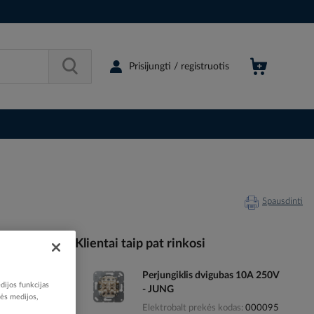
Prisijungti / registruotis
Spausdinti
Klientai taip pat rinkosi
Perjungiklis dvigubas 10A 250V
006429
dijos funkcijas
- JUNG
77182158
nės medijos,
Elektrobalt prekės kodas
000095
AL2990