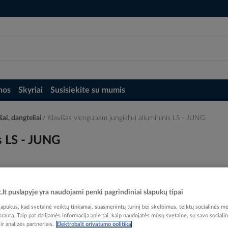
nos
Skyriai
Susisiekite su mumis
šai, dangteliai
Klavišas viengubam jungikliui aliumininis LS - JUNG
s LS - JUNG
t.lt puslapyje yra naudojami penki pagrindiniai slapukų tipai
Elektrobalt prekės kodas
pukus, kad svetainė veiktų tinkamai, suasmenintų turinį bei skelbimus, teiktų socialinės me
EAN kodas
40113
 srautą. Taip pat dalijamės informacija apie tai, kaip naudojatės mūsų svetaine, su savo sociali
r analizės partneriais.
Elektrobalt privatumo politika
Gamintojo prekės kodas