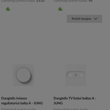
Gamintojo prekės kodas
531U
Gamintojo prekės kodas
90
Rodyti daugiau
Dangtelis šviesos
Dangtelis TV lizdui baltas A -
reguliatoriui balta A - JUNG
JUNG
Elektrobalt prekės kodas
Elektrobalt prekės kodas