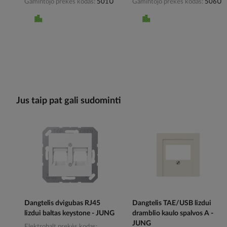
Gamintojo prekės kodas
501U
Gamintojo prekės kodas
506U
Jus taip pat gali sudominti
Dangtelis dvigubas RJ45
Dangtelis TAE/USB lizdui
lizdui baltas keystone - JUNG
dramblio kaulo spalvos A -
JUNG
Elektrobalt prekės kodas