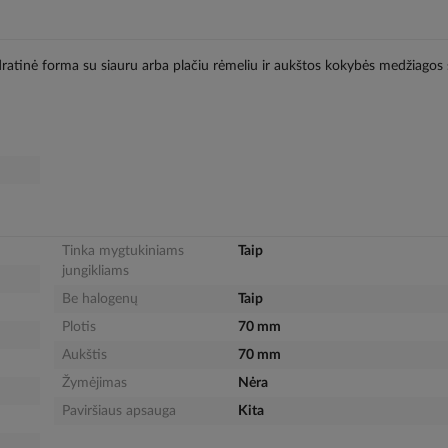
kvadratinė forma su siauru arba plačiu rėmeliu ir aukštos kokybės medžiagos s
Tinka mygtukiniams
Taip
jungikliams
Be halogenų
Taip
Plotis
70 mm
Aukštis
70 mm
Žymėjimas
Nėra
Paviršiaus apsauga
Kita