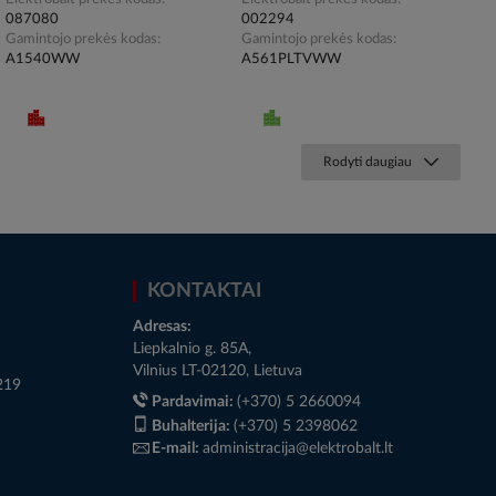
087080
002294
Gamintojo prekės kodas
Gamintojo prekės kodas
A1540WW
A561PLTVWW
Rodyti daugiau
KONTAKTAI
Adresas:
Liepkalnio g. 85A,
Vilnius LT-02120, Lietuva
219
Pardavimai:
(+370) 5 2660094
Buhalterija:
(+370) 5 2398062
E-mail:
administracija@elektrobalt.lt