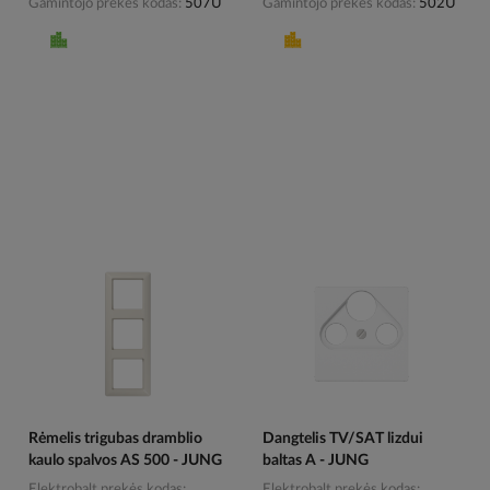
Gamintojo prekės kodas
507U
Gamintojo prekės kodas
502U
Rėmelis trigubas dramblio
Dangtelis TV/SAT lizdui
kaulo spalvos AS 500 - JUNG
baltas A - JUNG
Elektrobalt prekės kodas
Elektrobalt prekės kodas