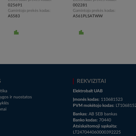
025691
002281
Gamintojo prekės kodas
Gamintojo prekės kodas
AS583
A561PLSATWW
S
REKVIZITAI
tika
Elektrobalt UAB
ygos ir nuostatos
Įmonės kodas:
110681523
yklės
PVM mokėtojo kodas:
LT106815
onai
Bankas:
AB SEB bankas
Banko kodas:
70440
Atsiskaitomoji sąskaita:
LT247044060000392225