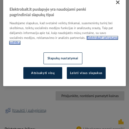
Elektrobalt.lt puslapyje yra naudojami penki
pagrindiniai slapukų tipai
Naudojame slapukus, kad svetainė veiktų tinkamai, suasmenintų turinį bei
skelbimus, teiktų socialinės medijos funkcijas ir analizuotų srautą. Taip pat
Skip
dalijamės informacija apie tai, kaip naudojatės mūsų svetaine, su savo
Reali prekė gali skirtis nuo pavaizduotos nuotraukoje
socialinės medijos, reklamavimo ir analizės partneriais.
Elektrobalt privatumo
to
politika
Klavišas trigubam jungikliui dramblio kaulo spalvos
the
beginning
VALENA LIFE - LEGRAND
of
Slapukų nustatymai
the
images
Elektrobalt prekės kodas
117311
Atsisakyti visų
Leisti visus slapukus
gallery
EAN kodas
3414970461254
Gamintojo prekės kodas
755031
Prisijunkite, norėdami pamatyti kainas
Įtraukti į palyginimą