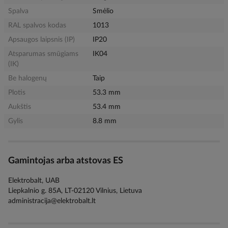
Spalva
Smėlio
RAL spalvos kodas
1013
Apsaugos laipsnis (IP)
IP20
Atsparumas smūgiams
IK04
(IK)
Be halogenų
Taip
Plotis
53.3 mm
Aukštis
53.4 mm
Gylis
8.8 mm
Gamintojas arba atstovas ES
Elektrobalt, UAB
Liepkalnio g. 85A, LT-02120 Vilnius, Lietuva
administracija@elektrobalt.lt