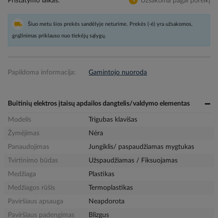
Pristatymo laikas
Užsakoma pagal poreikį
Šiuo metu šios prekės sandėlyje neturime. Prekės (-ė) yra užsakomos,
grąžinimas priklauso nuo tiekėjų sąlygų.
Papildoma informacija:
Gamintojo nuoroda
Buitinių elektros įtaisų apdailos dangtelis/valdymo elementas
Modelis
Trigubas klavišas
Žymėjimas
Nėra
Panaudojimas
Jungiklis/ paspaudžiamas mygtukas
Tvirtinimo būdas
Užspaudžiamas / Fiksuojamas
Medžiaga
Plastikas
Medžiagos rūšis
Termoplastikas
Paviršiaus apsauga
Neapdorota
Paviršiaus padengimas
Blizgus