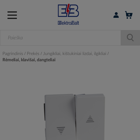
Prisijungti / r
Pagrindinis
Prekės
Jungikliai, kištukiniai lizdai, ilgikliai
Rėmeliai, klavišai, dangteliai
Skip
to
the
end
of
the
images
gallery