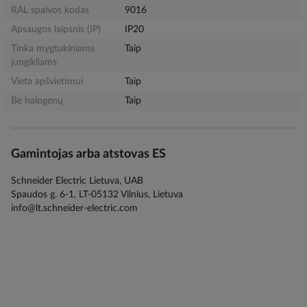
RAL spalvos kodas
9016
Apsaugos laipsnis (IP)
IP20
Tinka mygtukiniams
Taip
jungikliams
Vieta apšvietimui
Taip
Be halogenų
Taip
Gamintojas arba atstovas ES
Schneider Electric Lietuva, UAB
Spaudos g. 6-1, LT-05132 Vilnius, Lietuva
info@lt.schneider-electric.com