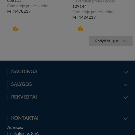
058115
Elektrobalt prekės kodas
Gamintojo prekės kodas
129144
MTN478219
Gamintojo prekės kodas
MTN404219
Rodyti daugiau
NAUDINGA
SĄLYGOS
REKVIZITAI
KONTAKTAI
Adresas:
Liepkalnio g. 85A,