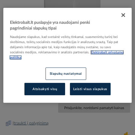
Elektrobalt.lt puslapyje yra naudojami penki
pagrindiniai slapukų tipai
Skip
Reali prekė gali skirtis nuo pavaizduotos nuotraukoje
Naudojame slapukus, kad svetainė veiktų tinkamai, suasmenintų turinį bei
to
skelbimus, teiktų socialinės medijos funkcijas ir analizuotų srautą. Taip pat
Klavišas dvigubam jungikliui žaliuzių antibakterinis
the
dalijamės informacija apie tai, kaip naudojatės mūsų svetaine, su savo
beginning
socialinės medijos, reklamavimo ir analizės partneriais.
Elektrobalt privatumo
su rodyklėmis baltas RAL9016 System M -
politika
of
SCHNEIDER ELECTRIC
the
images
Slapukų nustatymai
gallery
Elektrobalt prekės kodas
205505
EAN kodas
3606485094717
Atsisakyti visų
Leisti visus slapukus
Gamintojo prekės kodas
MTN432425
Prisijunkite, norėdami pamatyti kainas
Įtraukti į palyginimą