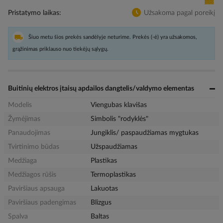
Pristatymo laikas
Užsakoma pagal poreikį
Šiuo metu šios prekės sandėlyje neturime. Prekės (-ė) yra užsakomos,
grąžinimas priklauso nuo tiekėjų sąlygų.
Buitinių elektros įtaisų apdailos dangtelis/valdymo elementas
Modelis
Viengubas klavišas
Žymėjimas
Simbolis "rodyklės"
Panaudojimas
Jungiklis/ paspaudžiamas mygtukas
Tvirtinimo būdas
Užspaudžiamas
Medžiaga
Plastikas
Medžiagos rūšis
Termoplastikas
Paviršiaus apsauga
Lakuotas
Paviršiaus padengimas
Blizgus
Spalva
Baltas