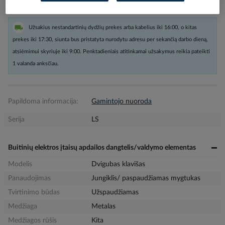
Užsakius nestandartinių dydžių prekes arba kabelius iki 16:00, o kitas
prekes iki 17:30, siunta bus pristatyta nurodytu adresu per sekančią darbo dieną,
atsiėmimui skyriuje iki 9:00. Penktadieniais atitinkamai užsakymus reikia pateikti
1 valanda anksčiau.
Papildoma informacija:
Gamintojo nuoroda
Serija
LS
Buitinių elektros įtaisų apdailos dangtelis/valdymo elementas
Modelis
Dvigubas klavišas
Panaudojimas
Jungiklis/ paspaudžiamas mygtukas
Tvirtinimo būdas
Užspaudžiamas
Medžiaga
Metalas
Medžiagos rūšis
Kita