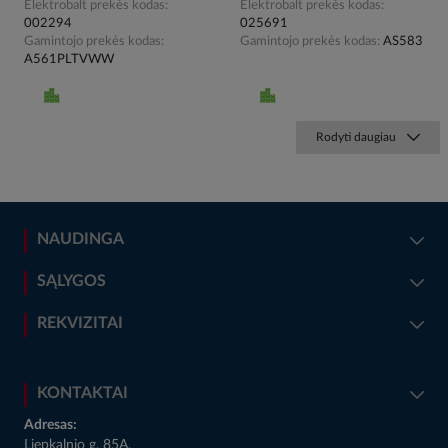
Elektrobalt prekės kodas
Elektrobalt prekės kodas
002294
025691
Gamintojo prekės kodas
Gamintojo prekės kodas
AS583
A561PLTVWW
Rodyti daugiau
NAUDINGA
SĄLYGOS
REKVIZITAI
KONTAKTAI
Adresas:
Liepkalnio g. 85A,