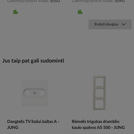
Gamintojo prekės kodas
505U
Gamintojo prekės kodas
509U
Rodyti daugiau
Jus taip pat gali sudominti
Dangtelis TV lizdui baltas A -
Rėmelis trigubas dramblio
JUNG
kaulo spalvos AS 500 - JUNG