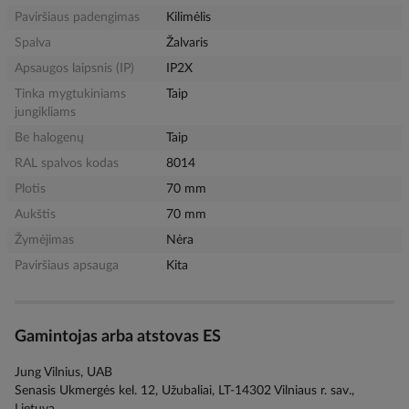
Paviršiaus padengimas
Kilimėlis
Spalva
Žalvaris
Apsaugos laipsnis (IP)
IP2X
Tinka mygtukiniams
Taip
jungikliams
Be halogenų
Taip
RAL spalvos kodas
8014
Plotis
70 mm
Aukštis
70 mm
Žymėjimas
Nėra
Paviršiaus apsauga
Kita
Gamintojas arba atstovas ES
Jung Vilnius, UAB
Senasis Ukmergės kel. 12, Užubaliai, LT-14302 Vilniaus r. sav.,
Lietuva