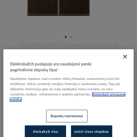
Skip
Reali prekė gali skirtis nuo pavaizduotos nuotraukoje
to
Klavišas dvigubam jungikliui sendinto žalvario
the
beginning
spalvos LS - JUNG
Elektrobalt.lt puslapyje yra naudojami penki
of
pagrindiniai slapukų tipai
the
Naudojame slapukus, kad svetainė veiktų tinkamai, suasmenintų turinį bei
images
Elektrobalt prekės kodas
082198
skelbimus, teiktų socialinės medijos funkcijas ir analizuotų srautą. Taip pat
gallery
dalijamės informacija apie tai, kaip naudojatės mūsų svetaine, su savo
EAN kodas
4011377101647
socialinės medijos, reklamavimo ir analizės partneriais.
Elektrobalt privatumo
Gamintojo prekės kodas
ME2995AT
politika
Prisijunkite, norėdami pamatyti kainas
Slapukų nustatymai
Įtraukti į palyginimą
Atsisakyti visų
Leisti visus slapukus