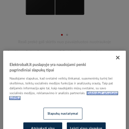
Skip
Reali prekė gali skirtis nuo pavaizduotos nuotraukoje
to
Klavišas dvigubam jungikliui juodas matinis LS -
the
beginning
JUNG
Elektrobalt.lt puslapyje yra naudojami penki
of
pagrindiniai slapukų tipai
the
images
Naudojame slapukus, kad svetainė veiktų tinkamai, suasmenintų turinį bei
Elektrobalt prekės kodas
516561
gallery
skelbimus, teiktų socialinės medijos funkcijas ir analizuotų srautą. Taip pat
Gamintojo prekės kodas
LS995SWM
dalijamės informacija apie tai, kaip naudojatės mūsų svetaine, su savo
socialinės medijos, reklamavimo ir analizės partneriais.
Elektrobalt privatumo
politika
Prisijunkite, norėdami pamatyti kainas
Įtraukti į palyginimą
Slapukų nustatymai
Atsisakyti visų
Leisti visus slapukus