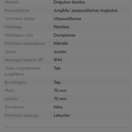
Modelis
Dvigubas klavišas
Panaudojimas
Jungiklis/ paspaudžiamas mygtukas
Tvirtinimo būdas
Užspaudžiamas
Medžiaga
Plastikas
Medžiagos rūšis
Duroplastas
Paviršiaus padengimas
Kilimėlis
Spalva
Juodas
Apsaugos laipsnis (IP)
IP44
Tinka mygtukiniams
Taip
jungikliams
Be halogenų
Taip
Plotis
70 mm
Aukštis
70 mm
Žymėjimas
Nėra
Paviršiaus apsauga
Lakuotas