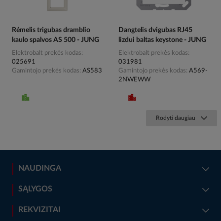
Rėmelis trigubas dramblio
Dangtelis dvigubas RJ45
kaulo spalvos AS 500 - JUNG
lizdui baltas keystone - JUNG
Elektrobalt prekės kodas
Elektrobalt prekės kodas
025691
031981
Gamintojo prekės kodas
AS583
Gamintojo prekės kodas
A569-
2NWEWW
Rodyti daugiau
NAUDINGA
SĄLYGOS
REKVIZITAI