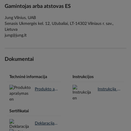
Gamintojas arba atstovas ES
Jung Vilnius, UAB
Senasis Ukmergės kel. 12, Užubaliai, LT-14302 Vilniaus r. sav.,
Lietuva
jung@jung.lt
Dokumentai
Techninė informacija
Instrukcijos
Produkto aprašymas en.pdf
Instrukcija en.pdf
Sertifikatai
Deklaracija REACH en.pdf