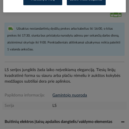
Kiekis tiekėjo sandėlyje
(
690
vnt
)
4
darbo dienos (-ų)
Užsakius nestandartinių dydžių prekes arba kabelius iki 16:00, o kitas
prekes iki 17:30, siunta bus pristatyta nurodytu adresu per sekančią darbo dieną,
atsiėmimui skyriuje iki 9:00. Penktadieniais atitinkamai užsakymus reikia pateikti
1 valanda anksčiau.
LS serijos jungiklis žada laiko neįveikiamą eleganciją. Tiesių linijų
kvadratinė forma su siauru arba plačiu rėmeliu ir aukštos kokybės
medžiagos subtiliai dera prie aplinkos.
Papildoma informacija:
Gamintojo nuoroda
Serija
LS
Buitinių elektros įtaisų apdailos dangtelis/valdymo elementas