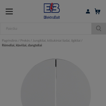
Prisijungti / r
Pagrindinis
Prekės
Jungikliai, kištukiniai lizdai, ilgikliai
Rėmeliai, klavišai, dangteliai
Skip
to
the
end
of
the
images
gallery