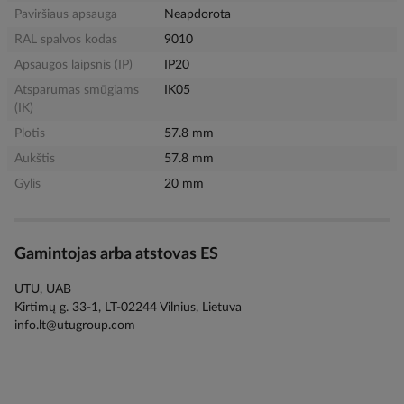
Paviršiaus apsauga
Neapdorota
RAL spalvos kodas
9010
Apsaugos laipsnis (IP)
IP20
Atsparumas smūgiams
IK05
(IK)
Plotis
57.8 mm
Aukštis
57.8 mm
Gylis
20 mm
Gamintojas arba atstovas ES
UTU, UAB
Kirtimų g. 33-1, LT-02244 Vilnius, Lietuva
info.lt@utugroup.com