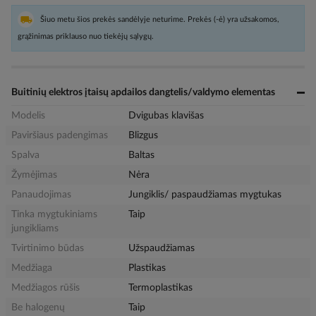
Šiuo metu šios prekės sandėlyje neturime. Prekės (-ė) yra užsakomos,
grąžinimas priklauso nuo tiekėjų sąlygų.
Buitinių elektros įtaisų apdailos dangtelis/valdymo elementas
Modelis
Dvigubas klavišas
Paviršiaus padengimas
Blizgus
Spalva
Baltas
Žymėjimas
Nėra
Panaudojimas
Jungiklis/ paspaudžiamas mygtukas
Tinka mygtukiniams
Taip
jungikliams
Tvirtinimo būdas
Užspaudžiamas
Medžiaga
Plastikas
Medžiagos rūšis
Termoplastikas
Be halogenų
Taip