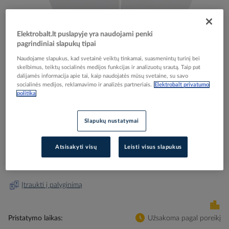
Elektrobalt.lt puslapyje yra naudojami penki
pagrindiniai slapukų tipai
Skip
Naudojame slapukus, kad svetainė veiktų tinkamai, suasmenintų turinį bei
Reali prekė gali skirtis nuo pavaizduotos nuotraukoje
skelbimus, teiktų socialinės medijos funkcijas ir analizuotų srautą. Taip pat
to
dalijamės informacija apie tai, kaip naudojatės mūsų svetaine, su savo
Klavišas dvigubam jungikliui Baltas blizgus R.1 -
the
socialinės medijos, reklamavimo ir analizės partneriais.
Elektrobalt privatumo
beginning
BERKER
politika
of
the
images
Slapukų nustatymai
Elektrobalt prekės kodas
112488
gallery
Gamintojo prekės kodas
16232089
Atsisakyti visų
Leisti visus slapukus
Prisijunkite, norėdami pamatyti kainas
Įtraukti į palyginimą
Pristatymo laikas
Užsakoma pagal poreikį