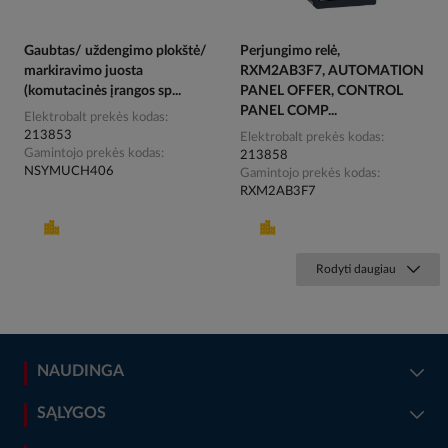
Gaubtas/ uždengimo plokštė/
Perjungimo relė,
markiravimo juosta
RXM2AB3F7, AUTOMATION
(komutacinės įrangos sp...
PANEL OFFER, CONTROL
PANEL COMP...
Elektrobalt prekės kodas
213853
Elektrobalt prekės kodas
Gamintojo prekės kodas
213858
NSYMUCH406
Gamintojo prekės kodas
RXM2AB3F7
Rodyti daugiau
NAUDINGA
SĄLYGOS