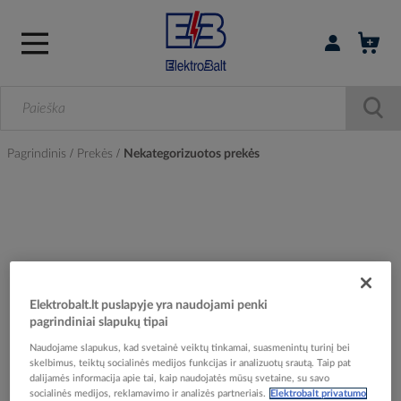
Prisijungti / r
Pagrindinis
Prekės
Nekategorizuotos prekės
Skip
to
the
end
of
the
Elektrobalt.lt puslapyje yra naudojami penki
images
pagrindiniai slapukų tipai
gallery
Naudojame slapukus, kad svetainė veiktų tinkamai, suasmenintų turinį bei
skelbimus, teiktų socialinės medijos funkcijas ir analizuotų srautą. Taip pat
dalijamės informacija apie tai, kaip naudojatės mūsų svetaine, su savo
socialinės medijos, reklamavimo ir analizės partneriais.
Elektrobalt privatumo