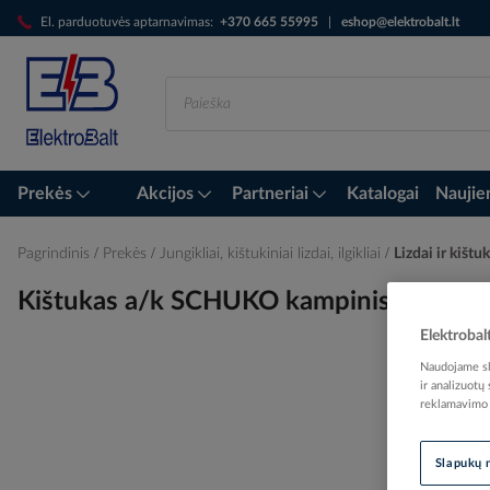
Skip
El. parduotuvės aptarnavimas:
+370 665 55995
|
eshop@elektrobalt.lt
to
Content
Prekės
Akcijos
Partneriai
Katalogai
Naujie
Pagrindinis
Prekės
Jungikliai, kištukiniai lizdai, ilgikliai
Lizdai ir kištu
Kištukas a/k SCHUKO kampinis 90 laip
Elektrobal
Naudojame sla
ir analizuotų
Skip
reklamavimo i
to
the
end
Slapukų 
of