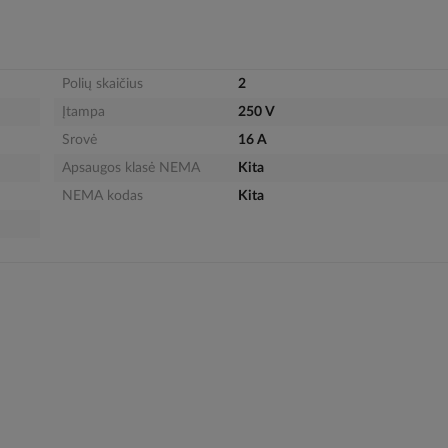
Polių skaičius
2
Įtampa
250 V
Srovė
16 A
Apsaugos klasė NEMA
Kita
NEMA kodas
Kita