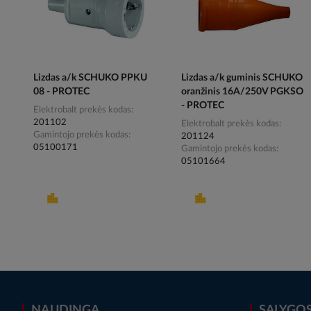
Lizdas a/k SCHUKO PPKU
Lizdas a/k guminis SCHUKO
08 - PROTEC
oranžinis 16A/250V PGKSO
- PROTEC
Elektrobalt prekės kodas
201102
Elektrobalt prekės kodas
Gamintojo prekės kodas
201124
05100171
Gamintojo prekės kodas
05101664
NAUDINGA
SĄLYGO