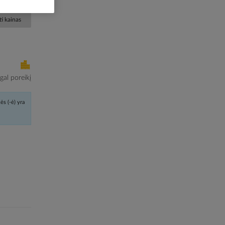
i kainas
al poreikį
ės (-ė) yra