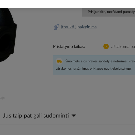
Prisijunkite, norėdami pamatyt
Įtraukti į palyginimą
Pristatymo laikas
Užsakoma pag
Šiuo metu šios prekės sandėlyje neturime. Prek
užsakomos, grąžinimas priklauso nuo tiekėjų sąlygų.
oje
Jus taip pat gali sudominti