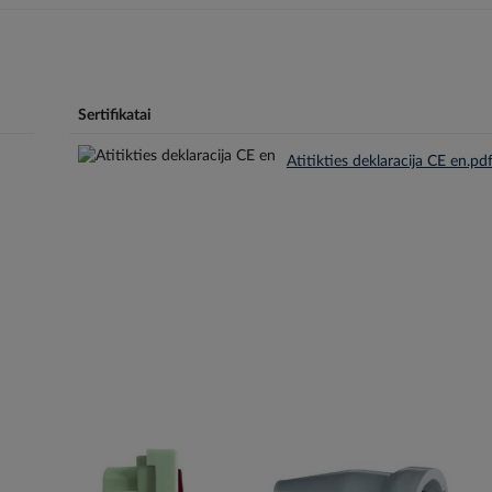
Sertifikatai
Atitikties deklaracija CE en.pd