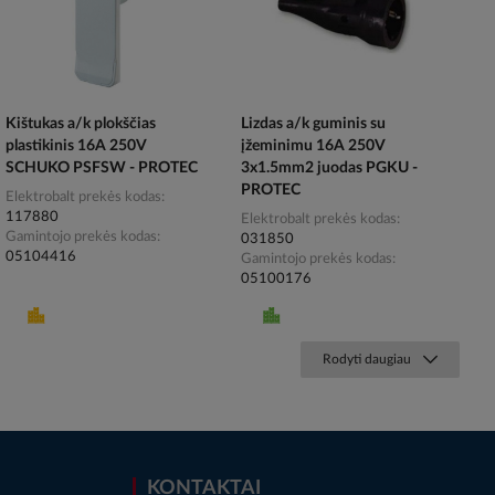
Kištukas a/k plokščias
Lizdas a/k guminis su
plastikinis 16A 250V
įžeminimu 16A 250V
SCHUKO PSFSW - PROTEC
3x1.5mm2 juodas PGKU -
PROTEC
Elektrobalt prekės kodas
117880
Elektrobalt prekės kodas
Gamintojo prekės kodas
031850
05104416
Gamintojo prekės kodas
05100176
Rodyti daugiau
KONTAKTAI