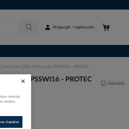
Prisijungti / registruotis
3x2.5mm2 16A 250V IP20 juodas PSSWI16 - PROTEC
P20 juodas PSSWI16 - PROTEC
Spausdinti
dijos funkcijas
nės medijos,
529574
05158201
isus slapukus
05105820