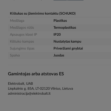
gallery
Kištukas su įžeminimo kontaktu (SCHUKO)
Medžiaga
Plastikas
Medžiagos rūšis
Termoplastikas
Apsaugos klasė IP
IP20
Kištuko kampas
Nustatytas kampu
Sujungimo tipas
Priveržiami gnybtai
Spalva
Juodas
Gamintojas arba atstovas ES
Elektrobalt, UAB
Liepkalnio g. 85A, LT-02120 Vilnius, Lietuva
administracija@elektrobalt.lt