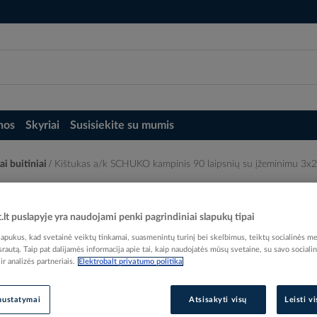
nos
Skyriai
Susisiekite su mumis
kai buitiniai
Kištukas a/k SCHUKO kampinis 90 laipsnių su įžeminimu 
snių su įžeminimu 3x2.5mm2 16A 250V I
t.lt puslapyje yra naudojami penki pagrindiniai slapukų tipai
pukus, kad svetainė veiktų tinkamai, suasmenintų turinį bei skelbimus, teiktų socialinės me
 srautą. Taip pat dalijamės informacija apie tai, kaip naudojatės mūsų svetaine, su savo sociali
r analizės partneriais.
Elektrobalt privatumo politika
Elektrobalt prekės kodas
EAN kodas
40167
nustatymai
Atsisakyti visų
Leisti v
Gamintojo prekės kodas