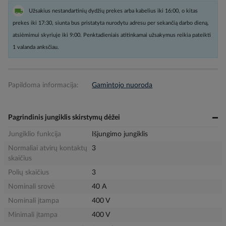
Užsakius nestandartinių dydžių prekes arba kabelius iki 16:00, o kitas
prekes iki 17:30, siunta bus pristatyta nurodytu adresu per sekančią darbo dieną,
atsiėmimui skyriuje iki 9:00. Penktadieniais atitinkamai užsakymus reikia pateikti
1 valanda anksčiau.
Papildoma informacija:
Gamintojo nuoroda
Pagrindinis jungiklis skirstymų dėžei
Jungiklio funkcija
Išjungimo jungiklis
Normaliai atvirų kontaktų
3
skaičius
Polių skaičius
3
Nominali srovė
40 A
Nominali įtampa
400 V
Minimali įtampa
400 V