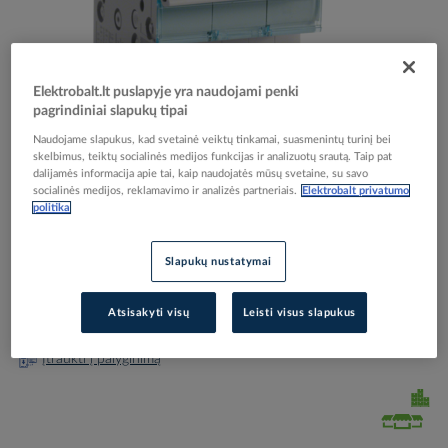
Elektrobalt.lt puslapyje yra naudojami penki
pagrindiniai slapukų tipai
Skip
Reali prekė gali skirtis nuo pavaizduotos nuotraukoje
to
Naudojame slapukus, kad svetainė veiktų tinkamai, suasmenintų turinį bei
Kirtiklis 3P 40A 3 modulių - HAGER
the
skelbimus, teiktų socialinės medijos funkcijas ir analizuotų srautą. Taip pat
beginning
dalijamės informacija apie tai, kaip naudojatės mūsų svetaine, su savo
socialinės medijos, reklamavimo ir analizės partneriais.
Elektrobalt privatumo
of
politika
the
Elektrobalt prekės kodas
083881
images
EAN kodas
3250615510181
gallery
Gamintojo prekės kodas
SBN340
Slapukų nustatymai
Prisijunkite, norėdami pamatyti kainas
Atsisakyti visų
Leisti visus slapukus
Įtraukti į palyginimą