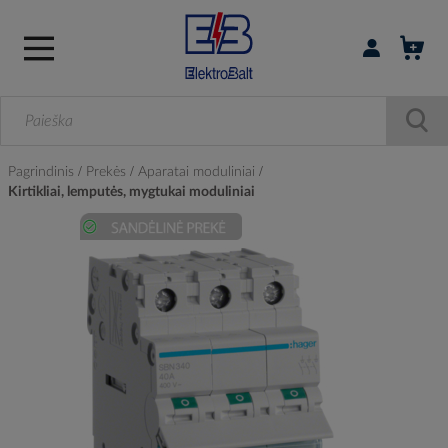
Prisijungti / r
Pagrindinis
Prekės
Aparatai moduliniai
Kirtikliai, lemputės, mygtukai moduliniai
Skip
to
the
end
of
the
images
gallery