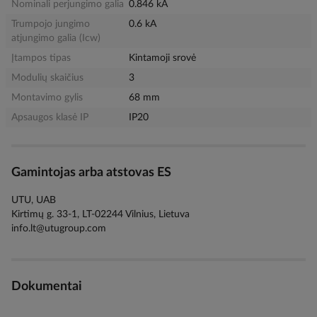
Nominali perjungimo galia
0.846 kA
Trumpojo jungimo
0.6 kA
atjungimo galia (Icw)
Įtampos tipas
Kintamoji srovė
Modulių skaičius
3
Montavimo gylis
68 mm
Apsaugos klasė IP
IP20
Gamintojas arba atstovas ES
UTU, UAB
Kirtimų g. 33-1, LT-02244 Vilnius, Lietuva
info.lt@utugroup.com
Dokumentai