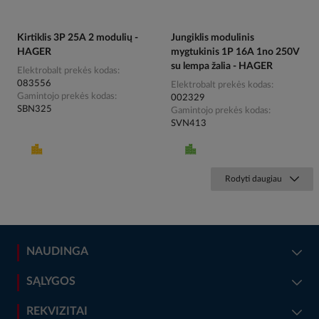
Kirtiklis 3P 25A 2 modulių -
Jungiklis modulinis
HAGER
mygtukinis 1P 16A 1no 250V
su lempa žalia - HAGER
Elektrobalt prekės kodas
083556
Elektrobalt prekės kodas
Gamintojo prekės kodas
002329
SBN325
Gamintojo prekės kodas
SVN413
Rodyti daugiau
NAUDINGA
SĄLYGOS
REKVIZITAI