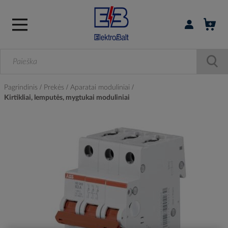
Prisijungti / r
Pagrindinis
Prekės
Aparatai moduliniai
Kirtikliai, lemputės, mygtukai moduliniai
Skip
to
the
end
of
the
images
gallery