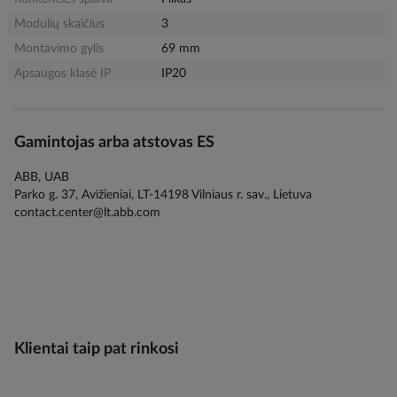
Modulių skaičius
3
Montavimo gylis
69 mm
Apsaugos klasė IP
IP20
Gamintojas arba atstovas ES
ABB, UAB
Parko g. 37, Avižieniai, LT-14198 Vilniaus r. sav., Lietuva
contact.center@lt.abb.com
Klientai taip pat rinkosi