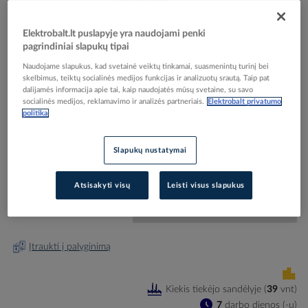
Elektrobalt.lt puslapyje yra naudojami penki
pagrindiniai slapukų tipai
Naudojame slapukus, kad svetainė veiktų tinkamai, suasmenintų turinį bei
skelbimus, teiktų socialinės medijos funkcijas ir analizuotų srautą. Taip pat
Skip
Reali prekė gali skirtis nuo pavaizduotos nuotraukoje
dalijamės informacija apie tai, kaip naudojatės mūsų svetaine, su savo
to
socialinės medijos, reklamavimo ir analizės partneriais.
Elektrobalt privatumo
Kirtiklis 3P 32A SD203/32 - ABB
the
politika
beginning
of
the
Elektrobalt prekės kodas
105139
Slapukų nustatymai
images
EAN kodas
4016779904209
gallery
Gamintojo prekės kodas
2CDD283101R0032
Atsisakyti visų
Leisti visus slapukus
Prisijunkite, norėdami pamatyti kainas
Įtraukti į palyginimą
Kiekis tiekėjo sandėlyje
(
39
vnt
)
7
darbo dienos (-ų)