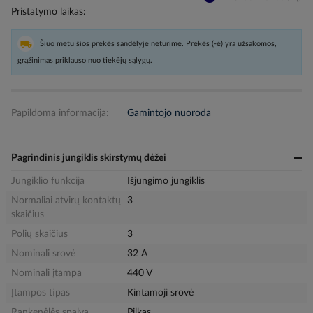
Pristatymo laikas
Šiuo metu šios prekės sandėlyje neturime. Prekės (-ė) yra užsakomos,
grąžinimas priklauso nuo tiekėjų sąlygų.
Papildoma informacija:
Gamintojo nuoroda
Pagrindinis jungiklis skirstymų dėžei
Jungiklio funkcija
Išjungimo jungiklis
Normaliai atvirų kontaktų
3
skaičius
Polių skaičius
3
Nominali srovė
32 A
Nominali įtampa
440 V
Įtampos tipas
Kintamoji srovė
Rankenėlės spalva
Pilkas