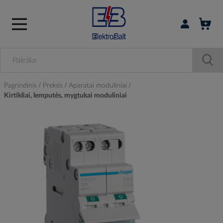
Prisijungti / r
Pagrindinis
Prekės
Aparatai moduliniai
Kirtikliai, lemputės, mygtukai moduliniai
Skip
to
the
end
of
the
images
gallery