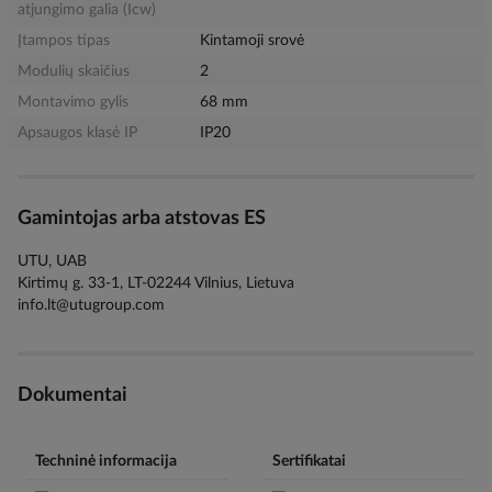
atjungimo galia (Icw)
Įtampos tipas
Kintamoji srovė
Modulių skaičius
2
Montavimo gylis
68 mm
Apsaugos klasė IP
IP20
Gamintojas arba atstovas ES
UTU, UAB
Kirtimų g. 33-1, LT-02244 Vilnius, Lietuva
info.lt@utugroup.com
Dokumentai
Techninė informacija
Sertifikatai