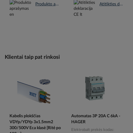
Produkto aprašymas en.pdf
Atitikties deklaracija CE lt.pdf
Klientai taip pat rinkosi
Kabelis plokščias
Automatas 3P 20A C 6kA -
VDYp/YDYp 3x1.5mm2
HAGER
300/500V Eca klasė [Ritė po
Elektrobalt prekės kodas