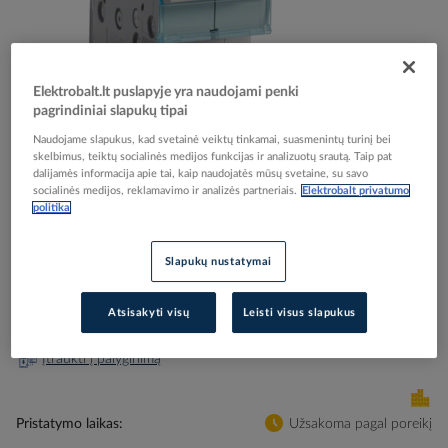
Elektrobalt.lt puslapyje yra naudojami penki
pagrindiniai slapukų tipai
Skip
Reali prekė gali skirtis nuo pavaizduotos nuotraukoje
to
Naudojame slapukus, kad svetainė veiktų tinkamai, suasmenintų turinį bei
Kirtiklis 3P 32A 2 modulių - HAGER
the
skelbimus, teiktų socialinės medijos funkcijas ir analizuotų srautą. Taip pat
dalijamės informacija apie tai, kaip naudojatės mūsų svetaine, su savo
beginning
socialinės medijos, reklamavimo ir analizės partneriais.
Elektrobalt privatumo
of
politika
the
Elektrobalt prekės kodas
083909
images
EAN kodas
3250615510143
gallery
Slapukų nustatymai
Gamintojo prekės kodas
SBN332
Prisijunkite, norėdami pamatyti kainas
Atsisakyti visų
Leisti visus slapukus
Įtraukti į palyginimą
Pristatymo laikas
Užsakoma pagal poreikį