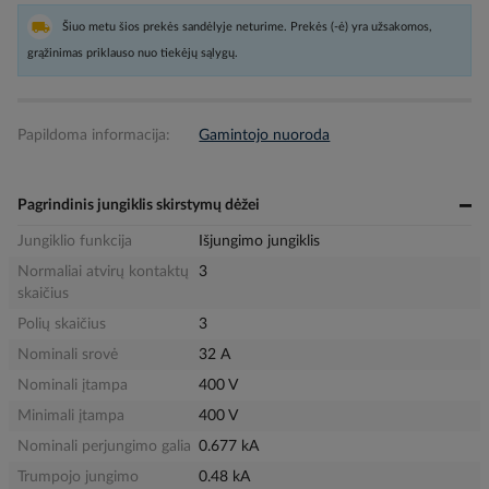
Šiuo metu šios prekės sandėlyje neturime. Prekės (-ė) yra užsakomos,
grąžinimas priklauso nuo tiekėjų sąlygų.
Papildoma informacija:
Gamintojo nuoroda
Pagrindinis jungiklis skirstymų dėžei
Jungiklio funkcija
Išjungimo jungiklis
Normaliai atvirų kontaktų
3
skaičius
Polių skaičius
3
Nominali srovė
32 A
Nominali įtampa
400 V
Minimali įtampa
400 V
Nominali perjungimo galia
0.677 kA
Trumpojo jungimo
0.48 kA