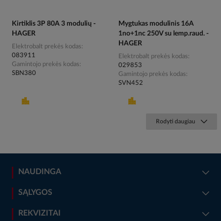
Kirtiklis 3P 80A 3 modulių -
Mygtukas modulinis 16A
HAGER
1no+1nc 250V su lemp.raud. -
HAGER
Elektrobalt prekės kodas
083911
Elektrobalt prekės kodas
Gamintojo prekės kodas
029853
SBN380
Gamintojo prekės kodas
SVN452
Rodyti daugiau
NAUDINGA
SĄLYGOS
REKVIZITAI