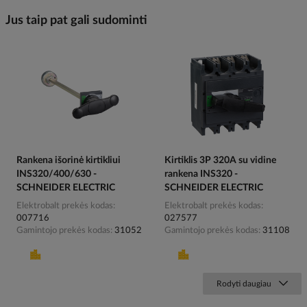
Jus taip pat gali sudominti
Rankena išorinė kirtikliui
Kirtiklis 3P 320A su vidine
INS320/400/630 -
rankena INS320 -
SCHNEIDER ELECTRIC
SCHNEIDER ELECTRIC
Elektrobalt prekės kodas
Elektrobalt prekės kodas
007716
027577
Gamintojo prekės kodas
31052
Gamintojo prekės kodas
31108
Rodyti daugiau