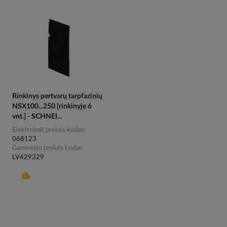
Rinkinys pertvarų tarpfazinių
NSX100...250 [rinkinyje 6
vnt.] - SCHNEI...
Elektrobalt prekės kodas
068123
Gamintojo prekės kodas
LV429329