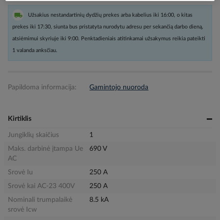
Užsakius nestandartinių dydžių prekes arba kabelius iki 16:00, o kitas
prekes iki 17:30, siunta bus pristatyta nurodytu adresu per sekančią darbo dieną,
atsiėmimui skyriuje iki 9:00. Penktadieniais atitinkamai užsakymus reikia pateikti
1 valanda anksčiau.
Papildoma informacija:
Gamintojo nuoroda
Kirtiklis
Jungiklių skaičius
1
Maks. darbinė įtampa Ue
690 V
AC
Srovė Iu
250 A
Srovė kai AC-23 400V
250 A
Nominali trumpalaikė
8.5 kA
srovė Icw