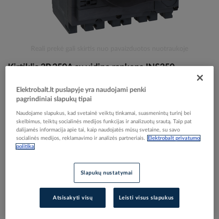
Skip
Reali prekė gali skirtis nuo pavaizduotos nuotraukoje
to
Kirtiklis 3P 250A su vidine rankena INS250 -
the
beginning
SCHNEIDER ELECTRIC
of
Elektrobalt.lt puslapyje yra naudojami penki
the
pagrindiniai slapukų tipai
images
Elektrobalt prekės kodas
006914
Naudojame slapukus, kad svetainė veiktų tinkamai, suasmenintų turinį bei
gallery
skelbimus, teiktų socialinės medijos funkcijas ir analizuotų srautą. Taip pat
EAN kodas
3303430311065
dalijamės informacija apie tai, kaip naudojatės mūsų svetaine, su savo
Gamintojo prekės kodas
31106
socialinės medijos, reklamavimo ir analizės partneriais.
Elektrobalt privatumo
politika
Prisijunkite, norėdami pamatyti kainas
Slapukų nustatymai
Įtraukti į palyginimą
Atsisakyti visų
Leisti visus slapukus