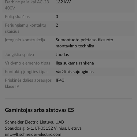
Darbinė galia kai AC-23
132 kW
400V
Polių skaičius
3
Perjungiamų kontaktų
2
skaičius
Įrenginio konstrukcija
Sumontuoto prietaiso fiksuoto
montavimo technika
Jungiklio spalva
Juodas
Valdymo elemento tipas
Ilga sukama rankena
Kontaktų jungties tipas
Varžtinis sujungimas
Priekinės dalies apsaugos
IP40
klasė IP
Gamintojas arba atstovas ES
Schneider Electric Lietuva, UAB
Spaudos g. 6-1, LT-05132 Vilnius, Lietuva
info@lt.schneider-electric.com