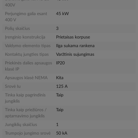
400V
Perjungimo galia esant
45 kW
400 V
Polių skaičius
3
Įrenginio konstrukcija
Prietaisas korpuse
Valdymo elemento tipas
Ilga sukama rankena
Kontaktų jungties tipas
Varžtinis sujungimas
Priekinės dalies apsaugos
IP20
klasė IP
Apsaugos klasė NEMA
Kita
Srovė Iu
125 A
Tinka kaip pagrindinis
Taip
jungiklis
Tinka kaip priežiūros /
Taip
aptarnavimo jungiklis
Jungiklių skaičius
1
Trumpojo jungimo srovė
50 kA