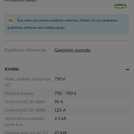
Pristatymo laikas
Šiuo metu šios prekės sandėlyje neturime. Prekės (-ė) yra užsakomos,
grąžinimas priklauso nuo tiekėjų sąlygų.
Papildoma informacija:
Gamintojo nuoroda
Kirtiklis
Maks. darbinė įtampa Ue
750 V
AC
Darbinė įtampa
750 - 750 V
Srovė kai AC-23 400V
90 A
Srovė kai AC-21 400V
125 A
Nominali trumpalaikė
2.5 kA
srovė Icw
Darbinė galia kai AC-23
45 kW