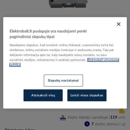
Skip
Reali prekė gali skirtis nuo pavaizduotos nuotraukoje
Elektrobalt.lt puslapyje yra naudojami penki
to
pagrindiniai slapukų tipai
Kirtiklis 3P 125A be rankenos OT125FT3 - ABB
the
Naudojame slapukus, kad svetainė veiktų tinkamai, suasmenintų turinį bei
beginning
skelbimus, teiktų socialinės medijos funkcijas ir analizuotų srautą. Taip pat
of
dalijamės informacija apie tai, kaip naudojatės mūsų svetaine, su savo
the
Elektrobalt prekės kodas
057512
socialinės medijos, reklamavimo ir analizės partneriais.
Elektrobalt privatumo
images
EAN kodas
6417019391908
politika
gallery
Gamintojo prekės kodas
1SCA105060R1001
Slapukų nustatymai
Prisijunkite, norėdami pamatyti kainas
Atsisakyti visų
Leisti visus slapukus
Įtraukti į palyginimą
Kiekis tiekėjo sandėlyje
(
119
vnt
)
7
darbo dienos (-ų)