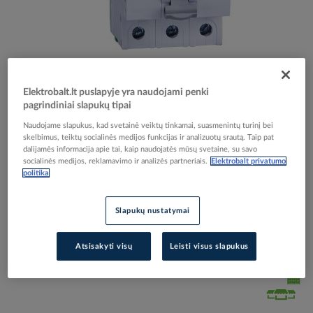
Skip
Reali prekė gali skirtis nuo pavaizduotos nuotraukoje
Elektrobalt.lt puslapyje yra naudojami penki
to
pagrindiniai slapukų tipai
Kirtiklis 3P 100A Ex9I125 3P 100A - NOARK
the
beginning
Naudojame slapukus, kad svetainė veiktų tinkamai, suasmenintų turinį bei
of
skelbimus, teiktų socialinės medijos funkcijas ir analizuotų srautą. Taip pat
dalijamės informacija apie tai, kaip naudojatės mūsų svetaine, su savo
the
Elektrobalt prekės kodas
075485
socialinės medijos, reklamavimo ir analizės partneriais.
Elektrobalt privatumo
images
EAN kodas
8592765008794
politika
gallery
Gamintojo prekės kodas
100878
Slapukų nustatymai
Prisijunkite, norėdami pamatyti kainas
Atsisakyti visų
Leisti visus slapukus
Įtraukti į palyginimą