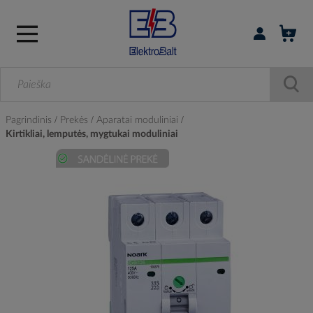
Prisijungti / r
Pagrindinis
Prekės
Aparatai moduliniai
Kirtikliai, lemputės, mygtukai moduliniai
Skip
to
the
end
of
the
images
gallery