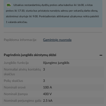
Užsakius nestandartinių dydžių prekes arba kabelius iki 16:00, o kitas
prekes iki 17:30, siunta bus pristatyta nurodytu adresu per sekančią darbo dieną,
atsiėmimui skyriuje iki 9:00. Penktadieniais atitinkamai užsakymus reikia pateikti
1 valanda anksčiau.
Papildoma informacija:
Gamintojo nuoroda
Pagrindinis jungiklis skirstymų dėžei
Jungiklio funkcija
Išjungimo jungiklis
Normaliai atvirų kontaktų
3
skaičius
Polių skaičius
3
Nominali srovė
100 A
Nominali įtampa
400 V
Nominali perjungimo galia
2.5 kA