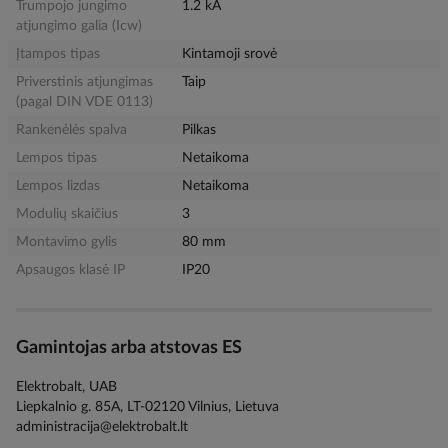
Trumpojo jungimo
1.2 kA
atjungimo galia (Icw)
Įtampos tipas
Kintamoji srovė
Priverstinis atjungimas
Taip
(pagal DIN VDE 0113)
Rankenėlės spalva
Pilkas
Lempos tipas
Netaikoma
Lempos lizdas
Netaikoma
Modulių skaičius
3
Montavimo gylis
80 mm
Apsaugos klasė IP
IP20
Gamintojas arba atstovas ES
Elektrobalt, UAB
Liepkalnio g. 85A, LT-02120 Vilnius, Lietuva
administracija@elektrobalt.lt