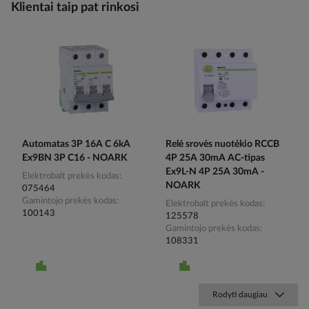
Klientai taip pat rinkosi
Automatas 3P 16A C 6kA
Relė srovės nuotėkio RCCB
Ex9BN 3P C16 - NOARK
4P 25A 30mA AC-tipas
Ex9L-N 4P 25A 30mA -
Elektrobalt prekės kodas
NOARK
075464
Gamintojo prekės kodas
Elektrobalt prekės kodas
100143
125578
Gamintojo prekės kodas
108331
Rodyti daugiau