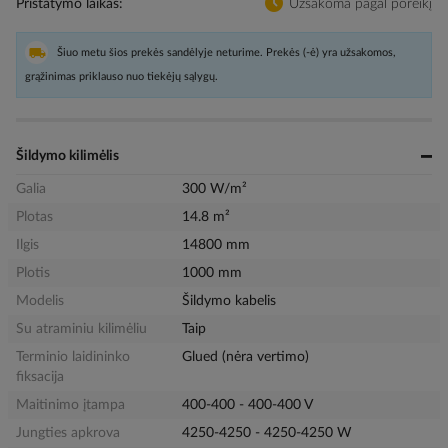
Pristatymo laikas
Užsakoma pagal poreikį
Šiuo metu šios prekės sandėlyje neturime. Prekės (-ė) yra užsakomos,
grąžinimas priklauso nuo tiekėjų sąlygų.
Šildymo kilimėlis
Galia
300 W/m²
Plotas
14.8 m²
Ilgis
14800 mm
Plotis
1000 mm
Modelis
Šildymo kabelis
Su atraminiu kilimėliu
Taip
Terminio laidininko
Glued (nėra vertimo)
fiksacija
Maitinimo įtampa
400-400 - 400-400 V
Jungties apkrova
4250-4250 - 4250-4250 W