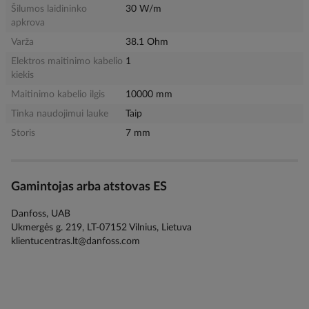
Šilumos laidininko
30 W/m
apkrova
Varža
38.1 Ohm
Elektros maitinimo kabelio
1
kiekis
Maitinimo kabelio ilgis
10000 mm
Tinka naudojimui lauke
Taip
Storis
7 mm
Gamintojas arba atstovas ES
Danfoss, UAB
Ukmergės g. 219, LT-07152 Vilnius, Lietuva
klientucentras.lt@danfoss.com