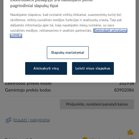
Elektrobalt.lt puslapyje yra naudojami penki
pagrindiniai slapukų tipai
Naudojame slapukus, kad svetainė veiktų tinkamai, suasmenintų turinį bei
skelbimus, teiktų socialinės medijos funkcijas ir analizuotų srautą. Taip pat
dalijamės informacija apie tai, kaip naudojatės mūsų svetaine, su savo
socialinės medijos, reklamavimo ir analizės partneriais.
Elektrobalt privatumo
Skip
Reali prekė gali skirtis nuo pavaizduotos nuotraukoje
politika
to
Kilimėlis šildymui 14.8m2 4250W 400V 1x14.8m
the
Slapukų nustatymai
beginning
įvažiavimų, laiptų, takų ir pandusų DEVIsnow 300T
of
(DTCE) - DEVI
the
Atsisakyti visų
Leisti visus slapukus
images
gallery
Elektrobalt prekės kodas
202938
Gamintojo prekės kodas
83902086
Prisijunkite, norėdami pamatyti kainas
Įtraukti į palyginimą