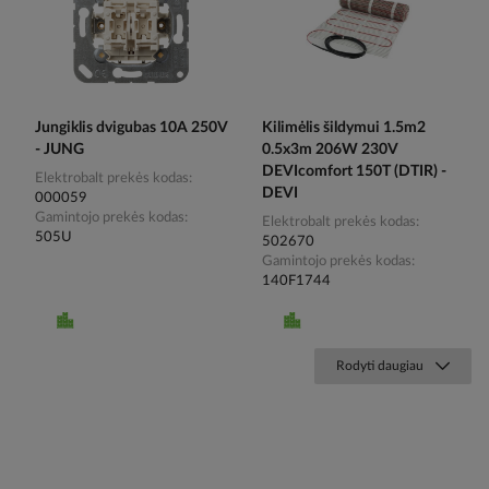
Jungiklis dvigubas 10A 250V
Kilimėlis šildymui 1.5m2
- JUNG
0.5x3m 206W 230V
DEVIcomfort 150T (DTIR) -
Elektrobalt prekės kodas
DEVI
000059
Gamintojo prekės kodas
Elektrobalt prekės kodas
505U
502670
Gamintojo prekės kodas
140F1744
Rodyti daugiau