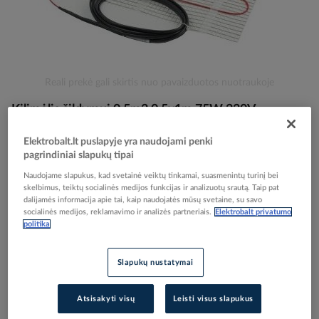
Skip
Reali prekė gali skirtis nuo pavaizduotos nuotraukoje
to
Kilimėlis šildymui 0.5m2 0.5x1m 75W 230V
the
beginning
DEVIcomfort 150T (DTIR) - DEVI
of
Elektrobalt.lt puslapyje yra naudojami penki
the
pagrindiniai slapukų tipai
images
Elektrobalt prekės kodas
106925
Naudojame slapukus, kad svetainė veiktų tinkamai, suasmenintų turinį bei
gallery
skelbimus, teiktų socialinės medijos funkcijas ir analizuotų srautą. Taip pat
EAN kodas
5703466169322
dalijamės informacija apie tai, kaip naudojatės mūsų svetaine, su savo
Gamintojo prekės kodas
83030560
socialinės medijos, reklamavimo ir analizės partneriais.
Elektrobalt privatumo
politika
Prisijunkite, norėdami pamatyti kainas
Slapukų nustatymai
Įtraukti į palyginimą
Atsisakyti visų
Leisti visus slapukus