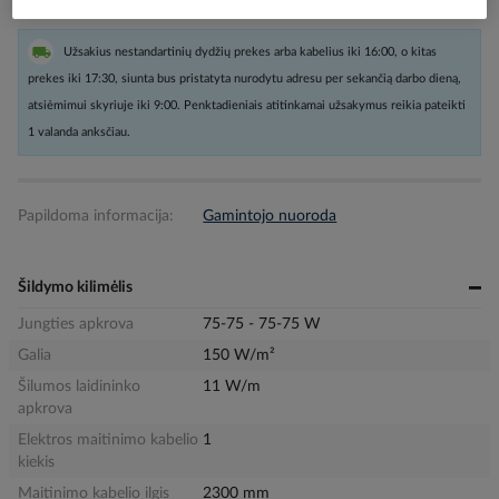
Užsakius nestandartinių dydžių prekes arba kabelius iki 16:00, o kitas
prekes iki 17:30, siunta bus pristatyta nurodytu adresu per sekančią darbo dieną,
atsiėmimui skyriuje iki 9:00. Penktadieniais atitinkamai užsakymus reikia pateikti
1 valanda anksčiau.
Papildoma informacija:
Gamintojo nuoroda
Šildymo kilimėlis
Jungties apkrova
75-75 - 75-75 W
Galia
150 W/m²
Šilumos laidininko
11 W/m
apkrova
Elektros maitinimo kabelio
1
kiekis
Maitinimo kabelio ilgis
2300 mm