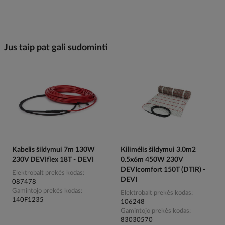
Jus taip pat gali sudominti
Kabelis šildymui 7m 130W
Kilimėlis šildymui 3.0m2
230V DEVIflex 18T - DEVI
0.5x6m 450W 230V
DEVIcomfort 150T (DTIR) -
Elektrobalt prekės kodas
DEVI
087478
Gamintojo prekės kodas
Elektrobalt prekės kodas
140F1235
106248
Gamintojo prekės kodas
83030570