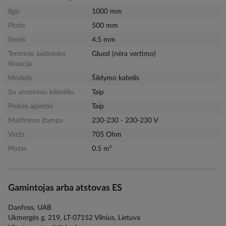
Ilgis
1000 mm
Plotis
500 mm
Storis
4.5 mm
Terminio laidininko
Glued (nėra vertimo)
fiksacija
Modelis
Šildymo kabelis
Su atraminiu kilimėliu
Taip
Prekės apimtis
Taip
Maitinimo įtampa
230-230 - 230-230 V
Varža
705 Ohm
Plotas
0.5 m²
Gamintojas arba atstovas ES
Danfoss, UAB
Ukmergės g. 219, LT-07152 Vilnius, Lietuva