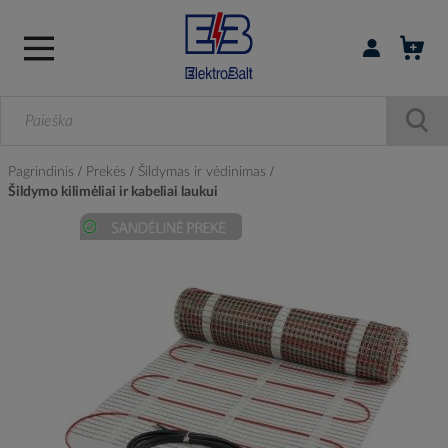
Prisijungti / r
Pagrindinis
Prekės
Šildymas ir vėdinimas
Šildymo kilimėliai ir kabeliai laukui
Skip
to
the
end
of
the
images
gallery