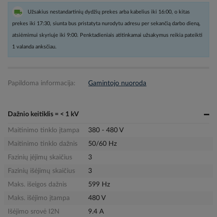
Užsakius nestandartinių dydžių prekes arba kabelius iki 16:00, o kitas
prekes iki 17:30, siunta bus pristatyta nurodytu adresu per sekančią darbo dieną,
atsiėmimui skyriuje iki 9:00. Penktadieniais atitinkamai užsakymus reikia pateikti
1 valanda anksčiau.
Papildoma informacija:
Gamintojo nuoroda
Dažnio keitiklis = < 1 kV
Maitinimo tinklo įtampa
380 - 480 V
Maitinimo tinklo dažnis
50/60 Hz
Fazinių įėjimų skaičius
3
Fazinių išėjimų skaičius
3
Maks. išeigos dažnis
599 Hz
Maks. išėjimo įtampa
480 V
Išėjimo srovė I2N
9.4 A