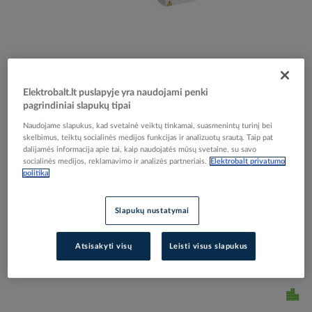
Skip
Reali prekė gali skirtis nuo pavaizduotos nuotraukoje
Elektrobalt.lt puslapyje yra naudojami penki
to
pagrindiniai slapukų tipai
Keitiklis dažnio 4kW 8.9A 400V IP20 R1 ACS480-
the
beginning
04-09A5-4 - ABB
Naudojame slapukus, kad svetainė veiktų tinkamai, suasmenintų turinį bei
of
skelbimus, teiktų socialinės medijos funkcijas ir analizuotų srautą. Taip pat
the
dalijamės informacija apie tai, kaip naudojatės mūsų svetaine, su savo
socialinės medijos, reklamavimo ir analizės partneriais.
Elektrobalt privatumo
images
Elektrobalt prekės kodas
501993
politika
gallery
EAN kodas
6438177458982
Gamintojo prekės kodas
3AXD50000047770
Slapukų nustatymai
Prisijunkite, norėdami pamatyti kainas
Atsisakyti visų
Leisti visus slapukus
Įtraukti į palyginimą