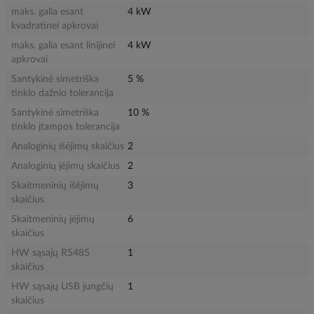
maks. galia esant
4 kW
kvadratinei apkrovai
maks. galia esant linijinei
4 kW
apkrovai
Santykinė simetriška
5 %
tinklo dažnio tolerancija
Santykinė simetriška
10 %
tinklo įtampos tolerancija
Analoginių išėjimų skaičius
2
Analoginių įėjimų skaičius
2
Skaitmeninių išėjimų
3
skaičius
Skaitmeninių įėjimų
6
skaičius
HW sąsajų RS485
1
skaičius
HW sąsajų USB jungčių
1
skaičius