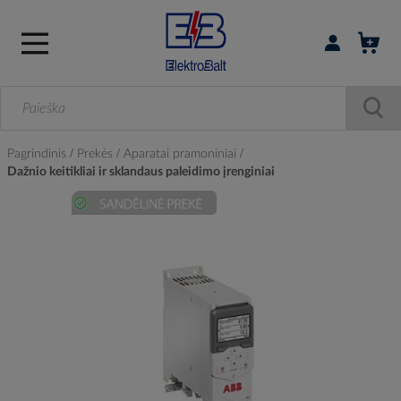
Prisijungti / r
Pagrindinis
Prekės
Aparatai pramoniniai
Dažnio keitikliai ir sklandaus paleidimo įrenginiai
Skip
to
the
end
of
the
images
gallery