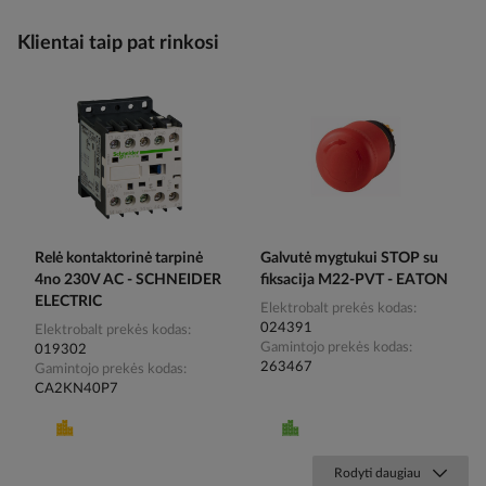
Klientai taip pat rinkosi
Relė kontaktorinė tarpinė
Galvutė mygtukui STOP su
4no 230V AC - SCHNEIDER
fiksacija M22-PVT - EATON
ELECTRIC
Elektrobalt prekės kodas
024391
Elektrobalt prekės kodas
Gamintojo prekės kodas
019302
263467
Gamintojo prekės kodas
CA2KN40P7
Rodyti daugiau