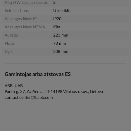
Kitų HW sąsajų skaičius
2
Keitiklio tipas
U keitiklis
Apsaugos klasė IP
IP20
Apsaugos klasė NEMA
Kita
Aukštis
223 mm
Plotis
73 mm
Gylis
208 mm
Gamintojas arba atstovas ES
ABB, UAB
Parko g. 37, Avižieniai, LT-14198 Vilniaus r. sav., Lietuva
contact.center@lt.abb.com