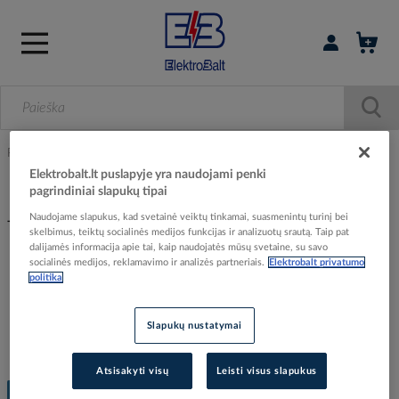
Prisijungti / r
Pagrindinis
Katalogai
TE Connectivity kabelių movos
Elektrobalt.lt puslapyje yra naudojami penki
pagrindiniai slapukų tipai
Naudojame slapukus, kad svetainė veiktų tinkamai, suasmenintų turinį bei
TE Connectivity kabelių movos
skelbimus, teiktų socialinės medijos funkcijas ir analizuotų srautą. Taip pat
dalijamės informacija apie tai, kaip naudojatės mūsų svetaine, su savo
socialinės medijos, reklamavimo ir analizės partneriais.
Elektrobalt privatumo
politika
Slapukų nustatymai
Atsisakyti visų
Leisti visus slapukus