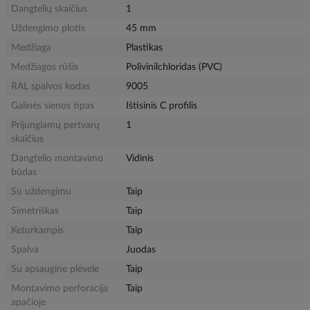
Dangtelių skaičius
1
Uždengimo plotis
45 mm
Medžiaga
Plastikas
Medžiagos rūšis
Polivinilchloridas (PVC)
RAL spalvos kodas
9005
Galinės sienos tipas
Ištisinis C profilis
Prijungiamų pertvarų
1
skaičius
Dangtelio montavimo
Vidinis
būdas
Su uždengimu
Taip
Simetriškas
Taip
Keturkampis
Taip
Spalva
Juodas
Su apsaugine plėvele
Taip
Montavimo perforacija
Taip
apačioje