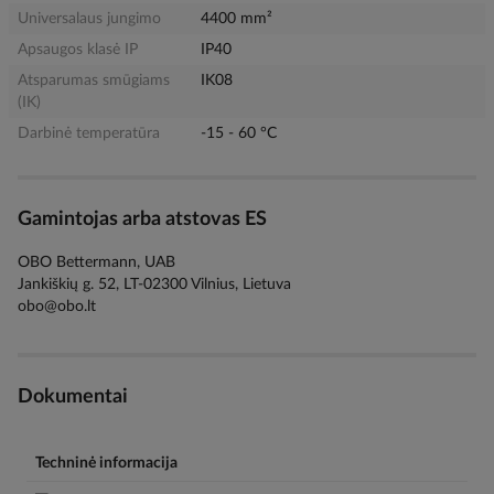
Universalaus jungimo
4400 mm²
Apsaugos klasė IP
IP40
Atsparumas smūgiams
IK08
(IK)
Darbinė temperatūra
-15 - 60 °C
Gamintojas arba atstovas ES
OBO Bettermann, UAB
Jankiškių g. 52, LT-02300 Vilnius, Lietuva
obo@obo.lt
Dokumentai
Techninė informacija