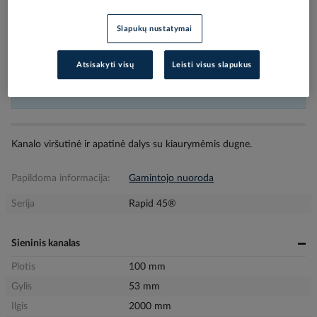
Slapukų nustatymai
Užsakius nestandartinių dydžių prekes arba kabelius iki 16:00, o kitas
prekes iki 17:30, siunta bus pristatyta nurodytu adresu per sekančią darbo dieną,
Atsisakyti visų
Leisti visus slapukus
atsiėmimui skyriuje iki 9:00. Penktadieniais atitinkamai užsakymus reikia pateikti
1 valanda anksčiau.
Kanalo viršutinė ir apatinė dalys su kiaurymėmis dugne.
Papildoma informacija:
Gamintojo nuoroda
Serija
Rapid 45®
Sieninis kanalas
Plotis
100 mm
Gylis
53 mm
Ilgis
2000 mm