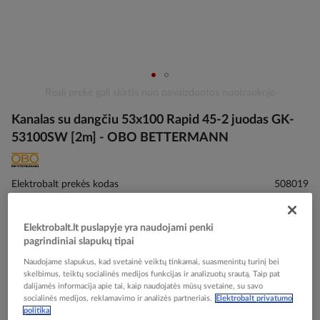
Skip
Reali prekė gali skirtis nuo pavaizduotos nuotraukoje
to
Kanalas su dangčiu 53x100 Rapid 45-2 juodas GK-
the
beginning
53100SW [2m] - OBO BETTERMANN
of
the
images
Elektrobalt prekės kodas
508019
gallery
EAN kodas
4012196710980
Gamintojo prekės kodas
6113003
Elektrobalt.lt puslapyje yra naudojami penki
pagrindiniai slapukų tipai
Prisijunkite, norėdami pamatyti kainas
Naudojame slapukus, kad svetainė veiktų tinkamai, suasmenintų turinį bei
skelbimus, teiktų socialinės medijos funkcijas ir analizuotų srautą. Taip pat
Įtraukti į palyginimą
dalijamės informacija apie tai, kaip naudojatės mūsų svetaine, su savo
socialinės medijos, reklamavimo ir analizės partneriais.
Elektrobalt privatumo
politika