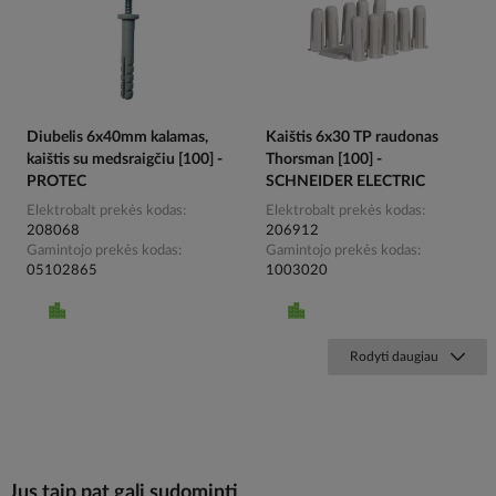
Diubelis 6x40mm kalamas,
Kaištis 6x30 TP raudonas
kaištis su medsraigčiu [100] -
Thorsman [100] -
PROTEC
SCHNEIDER ELECTRIC
Elektrobalt prekės kodas
Elektrobalt prekės kodas
208068
206912
Gamintojo prekės kodas
Gamintojo prekės kodas
05102865
1003020
Rodyti daugiau
Jus taip pat gali sudominti