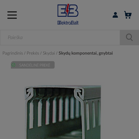
Prisijungti / r
Pagrindinis
Prekės
Skydai
Skydų komponentai, gnybtai
Skip
to
the
end
of
the
images
gallery