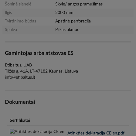
Šoninė sienelė
Skylė/ angos pramušimas
Ilgis
2000 mm
Tvirtinimo būdas
Apatinė perforacija
Spalva
Pilkas akmuo
Gamintojas arba atstovas ES
Etibaltus, UAB
Tilžės g. 41A, LT-47182 Kaunas, Lietuva
info@etibaltus.lt
Dokumentai
Sertifikatai
Atitikties deklaracija CE en.pdf