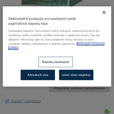
Elektrobalt.lt puslapyje yra naudojami penki
pagrindiniai slapukų tipai
Naudojame slapukus, kad svetainė veiktų tinkamai, suasmenintų turinį bei
Skip
Reali prekė gali skirtis nuo pavaizduotos nuotraukoje
skelbimus, teiktų socialinės medijos funkcijas ir analizuotų srautą. Taip pat
to
dalijamės informacija apie tai, kaip naudojatės mūsų svetaine, su savo
Kanalas montažinis 80x25 L-2m pilkas B 25x80 T -
the
socialinės medijos, reklamavimo ir analizės partneriais.
Elektrobalt privatumo
beginning
ETI
politika
of
the
Slapukų nustatymai
images
Elektrobalt prekės kodas
208150
gallery
EAN kodas
3838895448952
Atsisakyti visų
Leisti visus slapukus
Gamintojo prekės kodas
003911036
Prisijunkite, norėdami pamatyti kainas
Įtraukti į palyginimą