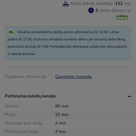
Kiekis tiekėjo sandėlyje
(
112
vnt
)
5
darbo dienos (-ų)
Užsakius nestandartinių dydžių prekes arba kabelius iki 16:00, o kitas
prekes iki 17:30, siunta bus pristatyta nurodytu adresu per sekančią darbo dieną,
atsiėmimui skyriuje iki 9:00. Penktadieniais atitinkamai užsakymus reikia pateikti
1 valanda anksčiau.
Papildoma informacija:
Gamintojo nuoroda
Perforuotas kabelių kanalas
Aukštis
80 mm
Plotis
25 mm
Atstumas tarp skylių
6 mm
Perforacijos tarpai
4 mm