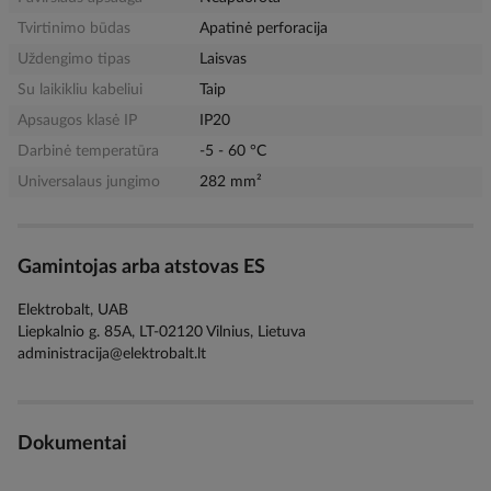
Tvirtinimo būdas
Apatinė perforacija
Uždengimo tipas
Laisvas
Su laikikliu kabeliui
Taip
Apsaugos klasė IP
IP20
Darbinė temperatūra
-5 - 60 °C
Universalaus jungimo
282 mm²
Gamintojas arba atstovas ES
Elektrobalt, UAB
Liepkalnio g. 85A, LT-02120 Vilnius, Lietuva
administracija@elektrobalt.lt
Dokumentai