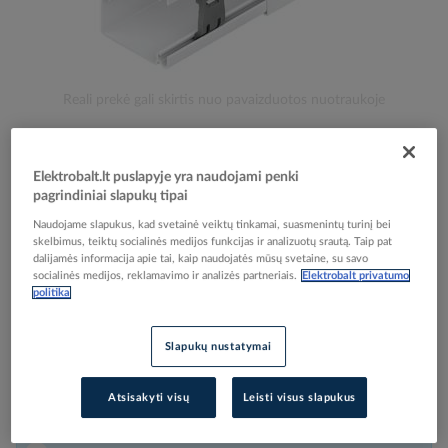
Skip
Reali prekė gali skirtis nuo pavaizduotos nuotraukoje
to
Kanalas 20x20 PLF baltas RAL9010 [2m] - PROTEC
the
beginning
Elektrobalt.lt puslapyje yra naudojami penki
of
pagrindiniai slapukų tipai
the
Elektrobalt prekės kodas
027949
images
EAN kodas
4016705103140
Naudojame slapukus, kad svetainė veiktų tinkamai, suasmenintų turinį bei
gallery
skelbimus, teiktų socialinės medijos funkcijas ir analizuotų srautą. Taip pat
Gamintojo prekės kodas
05100314
dalijamės informacija apie tai, kaip naudojatės mūsų svetaine, su savo
socialinės medijos, reklamavimo ir analizės partneriais.
Elektrobalt privatumo
Prisijunkite, norėdami pamatyti kainas
politika
Įtraukti į palyginimą
Slapukų nustatymai
Atsisakyti visų
Leisti visus slapukus