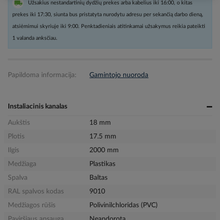
Užsakius nestandartinių dydžių prekes arba kabelius iki 16:00, o kitas
prekes iki 17:30, siunta bus pristatyta nurodytu adresu per sekančią darbo dieną,
atsiėmimui skyriuje iki 9:00. Penktadieniais atitinkamai užsakymus reikia pateikti
1 valanda anksčiau.
Papildoma informacija:
Gamintojo nuoroda
Instaliacinis kanalas
Aukštis
18 mm
Plotis
17.5 mm
Ilgis
2000 mm
Medžiaga
Plastikas
Spalva
Baltas
RAL spalvos kodas
9010
Medžiagos rūšis
Polivinilchloridas (PVC)
Paviršiaus apsauga
Neapdorota