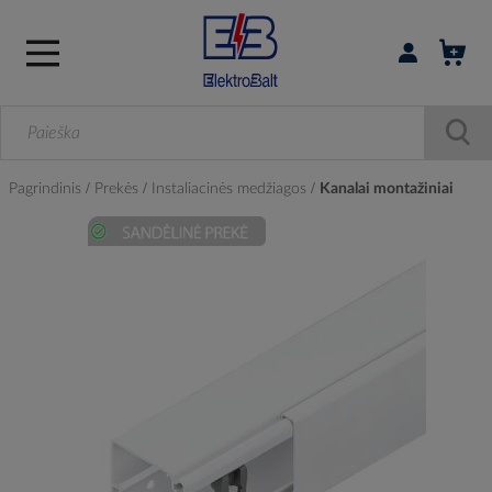
Prisijungti / r
Pagrindinis
Prekės
Instaliacinės medžiagos
Kanalai montažiniai
Skip
to
the
end
of
the
images
gallery