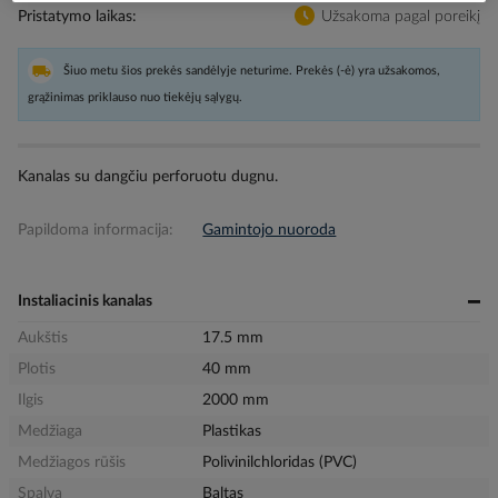
Pristatymo laikas
Užsakoma pagal poreikį
Šiuo metu šios prekės sandėlyje neturime. Prekės (-ė) yra užsakomos,
grąžinimas priklauso nuo tiekėjų sąlygų.
Kanalas su dangčiu perforuotu dugnu.
Papildoma informacija:
Gamintojo nuoroda
Instaliacinis kanalas
Aukštis
17.5 mm
Plotis
40 mm
Ilgis
2000 mm
Medžiaga
Plastikas
Medžiagos rūšis
Polivinilchloridas (PVC)
Spalva
Baltas