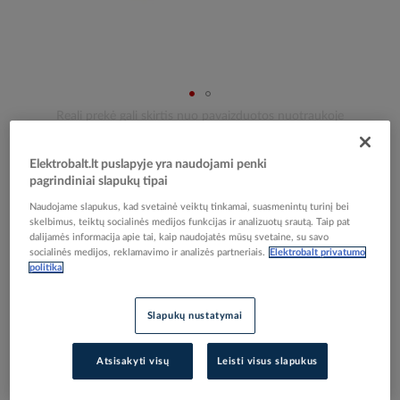
Skip
Reali prekė gali skirtis nuo pavaizduotos nuotraukoje
to
Kanalas 15x40 baltas RAL9010 UV atsparus
the
Elektrobalt.lt puslapyje yra naudojami penki
beginning
WDK15040RW [2m] - OBO BETTERMANN
pagrindiniai slapukų tipai
of
the
Naudojame slapukus, kad svetainė veiktų tinkamai, suasmenintų turinį bei
images
skelbimus, teiktų socialinės medijos funkcijas ir analizuotų srautą. Taip pat
Elektrobalt prekės kodas
004170
dalijamės informacija apie tai, kaip naudojatės mūsų svetaine, su savo
gallery
EAN kodas
4012196494590
socialinės medijos, reklamavimo ir analizės partneriais.
Elektrobalt privatumo
politika
Gamintojo prekės kodas
6191029
Prisijunkite, norėdami pamatyti kainas
Slapukų nustatymai
Įtraukti į palyginimą
Atsisakyti visų
Leisti visus slapukus