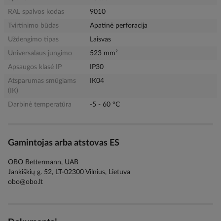
RAL spalvos kodas
9010
Tvirtinimo būdas
Apatinė perforacija
Uždengimo tipas
Laisvas
Universalaus jungimo
523 mm²
Apsaugos klasė IP
IP30
Atsparumas smūgiams
IK04
(IK)
Darbinė temperatūra
-5 - 60 °C
Gamintojas arba atstovas ES
OBO Bettermann, UAB
Jankiškių g. 52, LT-02300 Vilnius, Lietuva
obo@obo.lt