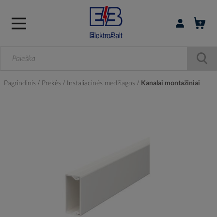
Prisijungti / r
Pagrindinis
Prekės
Instaliacinės medžiagos
Kanalai montažiniai
Skip
to
the
end
of
the
images
gallery